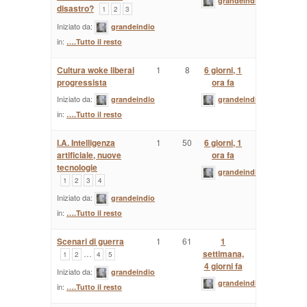
grandeindio
disastro?
1
2
3
Iniziato da:
grandeindio
in:
….Tutto il resto
Cultura woke liberal
1
8
6 giorni, 1
progressista
ora fa
Iniziato da:
grandeindio
grandeindio
in:
….Tutto il resto
I.A. Intelligenza
1
50
6 giorni, 1
artificiale, nuove
ora fa
tecnologie
grandeindio
1
2
3
4
Iniziato da:
grandeindio
in:
….Tutto il resto
Scenari di guerra
1
61
1
…
settimana,
1
2
4
5
4 giorni fa
Iniziato da:
grandeindio
grandeindio
in:
….Tutto il resto