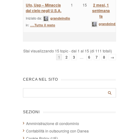
Ufo, Uap – Minaccia
1
15
2 mesi, 1
dal cielo negli U.S.A.
settimana
fa
Iniziato da:
grandeindio
grandeindio
in:
….Tutto il resto
Stai visualizzando 15 topic - dal 1 al 15 (di 111 totali)
1
2
3
…
6
7
8
→
CERCA NEL SITO
SEZIONI
Amministrazione di condominio
Contabilità in outsourcing con Danea
Cookie Policy (UE)