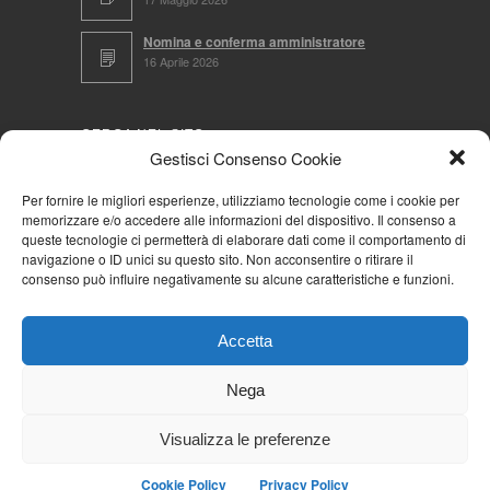
Nomina e conferma amministratore
16 Aprile 2026
CERCA NEL SITO
Gestisci Consenso Cookie
Per fornire le migliori esperienze, utilizziamo tecnologie come i cookie per
memorizzare e/o accedere alle informazioni del dispositivo. Il consenso a
NAVIGA PER
queste tecnologie ci permetterà di elaborare dati come il comportamento di
navigazione o ID unici su questo sito. Non acconsentire o ritirare il
Mappa completa
consenso può influire negativamente su alcune caratteristiche e funzioni.
Mappa categorie
Cookie Policy (UE)
Accetta
Privacy Policy
Forum
Nega
Iscriviti alla Community AziendaCondominio
Visualizza le preferenze
Cookie Policy
Privacy Policy
© 2026
La Community AziendaCondominio