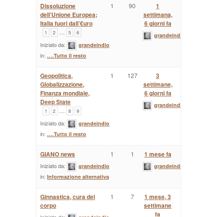
Dissoluzione
1
90
1
dell’Unione Europea;
settimana,
Italia fuori dall’€uro
6 giorni fa
…
1
2
5
6
grandeindio
Iniziato da:
grandeindio
in:
….Tutto il resto
Geopolitica,
1
127
3
Globalizzazione,
settimane,
Finanza mondiale,
6 giorni fa
Deep State
grandeindio
…
1
2
8
9
Iniziato da:
grandeindio
in:
….Tutto il resto
GIANO news
1
1
1 mese fa
Iniziato da:
grandeindio
grandeindio
in:
Informazione alternativa
Ginnastica, cura del
1
7
1 mese, 3
corpo
settimane
fa