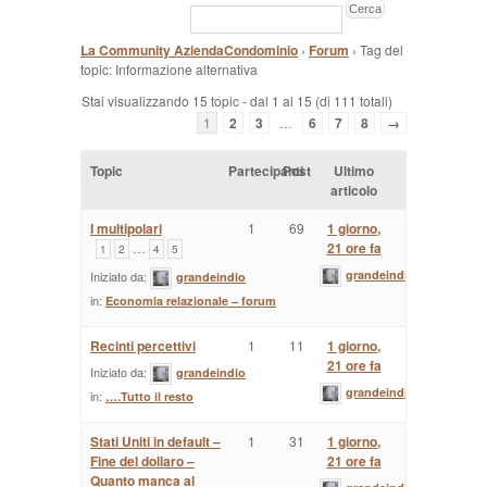
La Community AziendaCondominio
›
Forum
›
Tag del
topic: Informazione alternativa
Stai visualizzando 15 topic - dal 1 al 15 (di 111 totali)
1
2
3
…
6
7
8
→
Topic
Partecipanti
Post
Ultimo
articolo
I multipolari
1
69
1 giorno,
…
21 ore fa
1
2
4
5
grandeindio
Iniziato da:
grandeindio
in:
Economia relazionale – forum
Recinti percettivi
1
11
1 giorno,
21 ore fa
Iniziato da:
grandeindio
grandeindio
in:
….Tutto il resto
Stati Uniti in default –
1
31
1 giorno,
Fine del dollaro –
21 ore fa
Quanto manca al