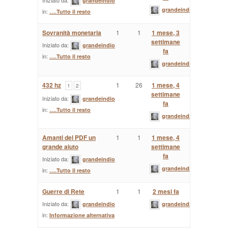
Iniziato da:
grandeindio
grandeindio
in:
….Tutto il resto
Sovranità monetaria
1
1
1 mese, 3
settimane
Iniziato da:
grandeindio
fa
in:
….Tutto il resto
grandeindio
432 hz
1
26
1 mese, 4
1
2
settimane
Iniziato da:
grandeindio
fa
in:
….Tutto il resto
grandeindio
Amanti del PDF un
1
1
1 mese, 4
grande aiuto
settimane
fa
Iniziato da:
grandeindio
grandeindio
in:
….Tutto il resto
Guerre di Rete
1
1
2 mesi fa
Iniziato da:
grandeindio
grandeindio
in:
Informazione alternativa