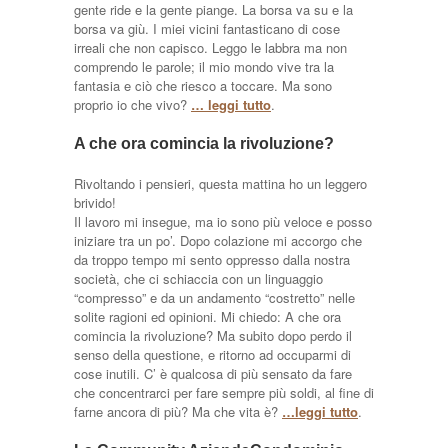
gente ride e la gente piange. La borsa va su e la
borsa va giù. I miei vicini fantasticano di cose
irreali che non capisco. Leggo le labbra ma non
comprendo le parole; il mio mondo vive tra la
fantasia e ciò che riesco a toccare. Ma sono
proprio io che vivo?
… leggi tutto
.
A che ora comincia la rivoluzione?
Rivoltando i pensieri, questa mattina ho un leggero
brivido!
Il lavoro mi insegue, ma io sono più veloce e posso
iniziare tra un po’. Dopo colazione mi accorgo che
da troppo tempo mi sento oppresso dalla nostra
società, che ci schiaccia con un linguaggio
“compresso” e da un andamento “costretto” nelle
solite ragioni ed opinioni. Mi chiedo: A che ora
comincia la rivoluzione? Ma subito dopo perdo il
senso della questione, e ritorno ad occuparmi di
cose inutili. C’ è qualcosa di più sensato da fare
che concentrarci per fare sempre più soldi, al fine di
farne ancora di più? Ma che vita è?
…leggi tutto
.