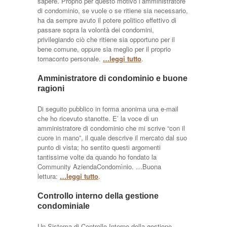
sapere. Proprio per questo motivo l’amministratore
di condominio, se vuole o se ritiene sia necessario,
ha da sempre avuto il potere politico effettivo di
passare sopra la volontà dei condomini,
privilegiando ciò che ritiene sia opportuno per il
bene comune, oppure sia meglio per il proprio
tornaconto personale.
…leggi tutto
.
Amministratore di condominio e buone
ragioni
Di seguito pubblico in forma anonima una e-mail
che ho ricevuto stanotte. E’ la voce di un
amministratore di condominio che mi scrive “con il
cuore in mano”, il quale descrive il mercato dal suo
punto di vista; ho sentito questi argomenti
tantissime volte da quando ho fondato la
Community AziendaCondomìnio. …Buona
lettura:
…leggi tutto
.
Controllo interno della gestione
condominiale
Un Sistema di Controllo Interno della gestione