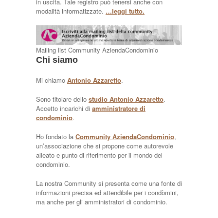
in uscita. Tale registro può tenersi anche con
modalità informatizzate.
…leggi tutto.
Mailing list Community AziendaCondominio
Chi siamo
Mi chiamo
Antonio Azzaretto
.
Sono titolare dello
studio Antonio Azzaretto
.
Accetto incarichi di
amministratore di
condominio
.
Ho fondato la
Community AziendaCondominio
,
un’associazione che si propone come autorevole
alleato e punto di riferimento per il mondo del
condominio.
La nostra Community si presenta come una fonte di
informazioni precisa ed attendibile per i condòmini,
ma anche per gli amministratori di condominio.