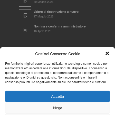
30 Maggio 2026
Valore di ricostruzione a nuovo
17 Maggio 2026
Nomina e conferma amministratore
16 Aprile 2026
CERCA NEL SITO
Gestisci Consenso Cookie
Per fornire le migliori esperienze, utilizziamo tecnologie come i cookie per
memorizzare e/o accedere alle informazioni del dispositivo. Il consenso a
NAVIGA PER
queste tecnologie ci permetterà di elaborare dati come il comportamento di
navigazione o ID unici su questo sito. Non acconsentire o ritirare il
Mappa completa
consenso può influire negativamente su alcune caratteristiche e funzioni.
Mappa categorie
Cookie Policy (UE)
Accetta
Privacy Policy
Forum
Nega
Iscriviti alla Community AziendaCondominio