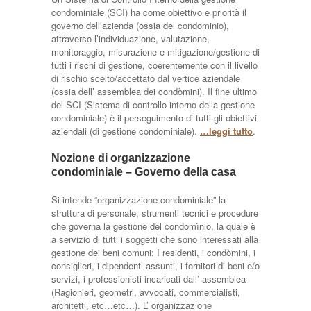
condominiale (SCI) ha come obiettivo e priorità il
governo dell’azienda (ossia del condominio),
attraverso l’individuazione, valutazione,
monitoraggio, misurazione e mitigazione/gestione di
tutti i rischi di gestione, coerentemente con il livello
di rischio scelto/accettato dal vertice aziendale
(ossia dell’ assemblea dei condòmini). Il fine ultimo
del SCI (Sistema di controllo interno della gestione
condominiale) è il perseguimento di tutti gli obiettivi
aziendali (di gestione condominiale).
…leggi tutto
.
Nozione di organizzazione
condominiale – Governo della casa
Si intende “organizzazione condominiale” la
struttura di personale, strumenti tecnici e procedure
che governa la gestione del condomìnio, la quale è
a servizio di tutti i soggetti che sono interessati alla
gestione dei beni comuni: I residenti, i condòmini, i
consiglieri, i dipendenti assunti, i fornitori di beni e/o
servizi, i professionisti incaricati dall’ assemblea
(Ragionieri, geometri, avvocati, commercialisti,
architetti, etc…etc…). L’ organizzazione