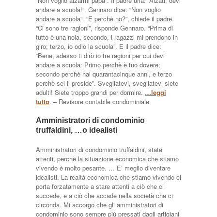
“Non voglio alzarmi papà”. Il padre urla: “Alzati, devi
andare a scuola!”. Gennaro dice: “Non voglio
andare a scuola”. “E perchè no?”, chiede il padre.
“Ci sono tre ragioni”, risponde Gennaro. “Prima di
tutto è una noia, secondo, i ragazzi mi prendono in
giro; terzo, io odio la scuola”. E il padre dice:
“Bene, adesso ti dirò io tre ragioni per cui devi
andare a scuola: Primo perchè è tuo dovere;
secondo perchè hai quarantacinque anni, e terzo
perchè sei il preside”. Svegliatevi, svegliatevi siete
adulti! Siete troppo grandi per dormire.
…leggi
tutto
. – Revisore contabile condominiale
Amministratori di condominio
truffaldini, …o idealisti
Amministratori di condominio truffaldini, state
attenti, perchè la situazione economica che stiamo
vivendo è molto pesante. … E’ meglio diventare
idealisti. La realtà economica che stiamo vivendo ci
porta forzatamente a stare attenti a ciò che ci
succede, e a ciò che accade nella società che ci
circonda. Mi accorgo che gli amministratori di
condominio sono sempre più pressati dagli artigiani