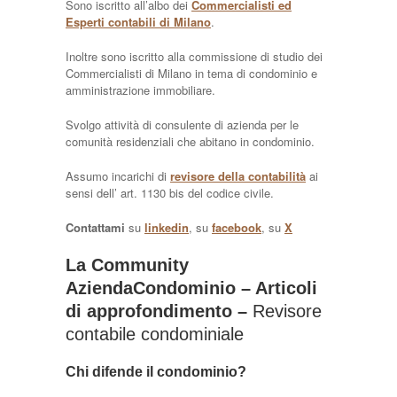
Sono iscritto all’albo dei
Commercialisti ed
Esperti contabili di Milano
.
Inoltre sono iscritto alla commissione di studio dei
Commercialisti di Milano in tema di condominio e
amministrazione immobiliare.
Svolgo attività di consulente di azienda per le
comunità residenziali che abitano in condominio.
Assumo incarichi di
revisore della contabilità
ai
sensi dell’ art. 1130 bis del codice civile.
Contattami
su
linkedin
, su
facebook
, su
X
La Community
AziendaCondominio – Articoli
di approfondimento –
Revisore
contabile condominiale
Chi difende il condominio?