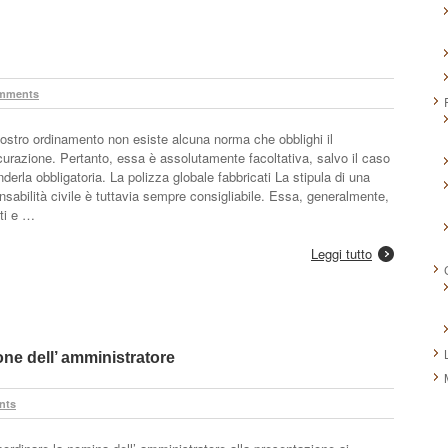
mments
nostro ordinamento non esiste alcuna norma che obblighi il
curazione. Pertanto, essa è assolutamente facoltativa, salvo il caso
derla obbligatoria. La polizza globale fabbricati La stipula di una
onsabilità civile è tuttavia sempre consigliabile. Essa, generalmente,
ti e …
Leggi tutto
one dell’ amministratore
nts