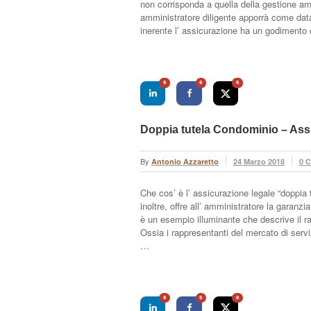
non corrisponda a quella della gestione amm
amministratore diligente apporrà come dat
inerente l’ assicurazione ha un godimento 
0
0
0
Doppia tutela Condominio – Ass
By
Antonio Azzaretto
24 Marzo 2018
0 
Che cos’ è l’ assicurazione legale “doppia 
inoltre, offre all’ amministratore la garanz
è un esempio illuminante che descrive il rap
Ossia i rappresentanti del mercato di servi
…
0
0
0