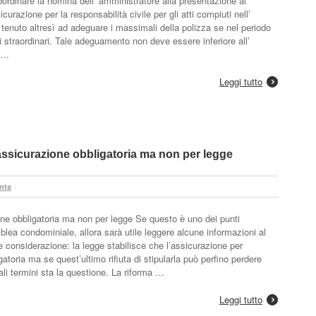
rdinare la nomina dell’ amministratore alla presentazione ai
urazione per la responsabilità civile per gli atti compiuti nell’
 tenuto altresì ad adeguare i massimali della polizza se nel periodo
ri straordinari. Tale adeguamento non deve essere inferiore all’
e …
Leggi tutto
ssicurazione obbligatoria ma non per legge
nts
ne obbligatoria ma non per legge Se questo è uno dei punti
blea condominiale, allora sarà utile leggere alcune informazioni al
 considerazione: la legge stabilisce che l’assicurazione per
atoria ma se quest’ultimo rifiuta di stipularla può perfino perdere
li termini sta la questione. La riforma …
Leggi tutto