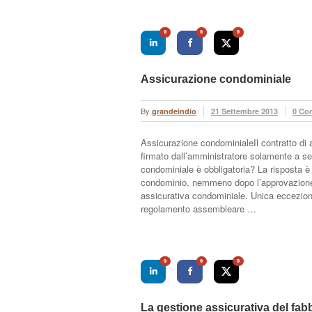
0
0
0
Assicurazione condominiale
By
grandeindio
21 Settembre 2013
0 Co
Assicurazione condominialeIl contratto di
firmato dall’amministratore solamente a se
condominiale è obbligatoria? La risposta è 
condominio, nemmeno dopo l’approvazione d
assicurativa condominiale. Unica eccezione
regolamento assembleare …
0
0
0
La gestione assicurativa del fab