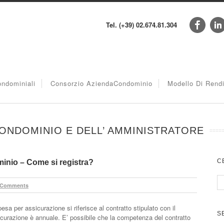
Tel. (+39) 02.674.81.304
ndominiali
Consorzio AziendaCondominio
Modello Di Rend
ONDOMINIO E DELL’ AMMINISTRATORE
C
inio – Come si registra?
 Comments
a per assicurazione si riferisce al contratto stipulato con il
S
icurazione è annuale. E’ possibile che la competenza del contratto