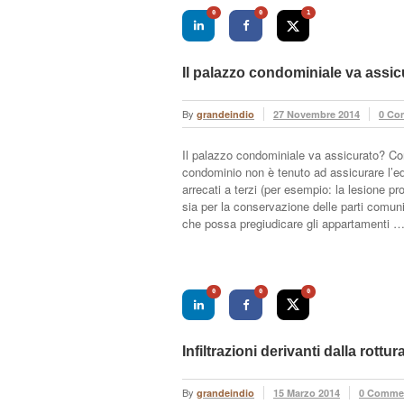
0
0
1
Il palazzo condominiale va assi
By
grandeindio
27 Novembre 2014
0 Co
Il palazzo condominiale va assicurato? Co
condominio non è tenuto ad assicurare l’edi
arrecati a terzi (per esempio: la lesione pr
sia per la conservazione delle parti comuni 
che possa pregiudicare gli appartamenti 
0
0
0
Infiltrazioni derivanti dalla rottur
By
grandeindio
15 Marzo 2014
0 Comme