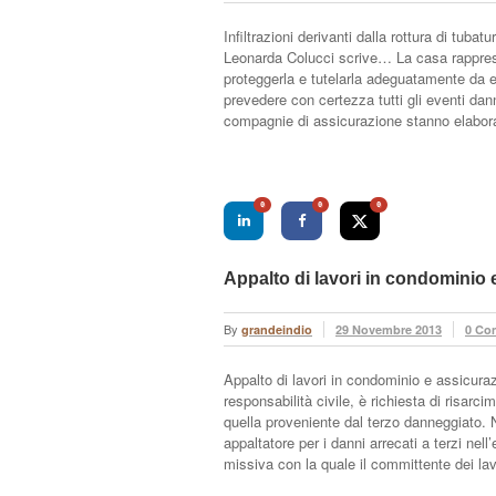
Infiltrazioni derivanti dalla rottura di tuba
Leonarda Colucci scrive… La casa rappres
proteggerla e tutelarla adeguatamente da e
prevedere con certezza tutti gli eventi dan
compagnie di assicurazione stanno elaboran
0
0
0
Appalto di lavori in condominio 
By
grandeindio
29 Novembre 2013
0 Co
Appalto di lavori in condominio e assicuraz
responsabilità civile, è richiesta di risarc
quella proveniente dal terzo danneggiato. N
appaltatore per i danni arrecati a terzi nell
missiva con la quale il committente dei la