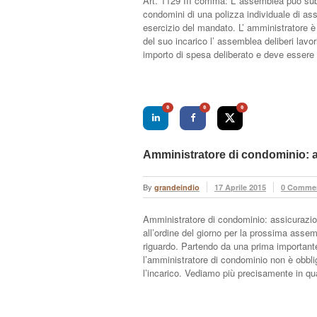
Art. 1129 III comma: L’ assemblea può subo
condomini di una polizza individuale di assic
esercizio del mandato. L’ amministratore è
del suo incarico l’ assemblea deliberi lavo
importo di spesa deliberato e deve esser
0
0
0
Amministratore di condominio: a
By
grandeindio
17 Aprile 2015
0 Comme
Amministratore di condominio: assicurazio
all’ordine del giorno per la prossima assem
riguardo. Partendo da una prima importante
l’amministratore di condominio non è obblig
l’incarico. Vediamo più precisamente in qua