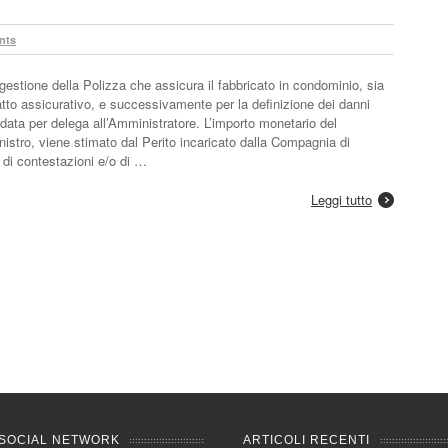
nts
gestione della Polizza che assicura il fabbricato in condominio, sia
tratto assicurativo, e successivamente per la definizione dei danni
fidata per delega all’Amministratore. L’importo monetario del
nistro, viene stimato dal Perito incaricato dalla Compagnia di
di contestazioni e/o di …
Leggi tutto
SOCIAL NETWORK
ARTICOLI RECENTI