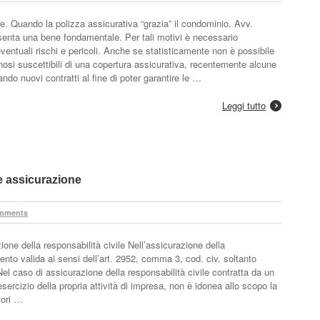
ture. Quando la polizza assicurativa “grazia” il condominio. Avv.
enta una bene fondamentale. Per tali motivi è necessario
ventuali rischi e pericoli. Anche se statisticamente non è possibile
nosi suscettibili di una copertura assicurativa, recentemente alcune
do nuovi contratti al fine di poter garantire le …
Leggi tutto
e assicurazione
mments
ione della responsabilità civile Nell’assicurazione della
imento valida ai sensi dell’art. 2952, comma 3, cod. civ. soltanto
el caso di assicurazione della responsabilità civile contratta da un
’esercizio della propria attività di impresa, non è idonea allo scopo la
vori …