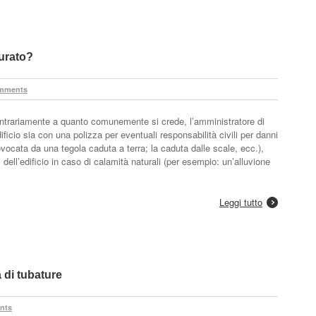
curato?
mments
ntrariamente a quanto comunemente si crede, l’amministratore di
ficio sia con una polizza per eventuali responsabilità civili per danni
ovocata da una tegola caduta a terra; la caduta dalle scale, ecc.),
dell’edificio in caso di calamità naturali (per esempio: un’alluvione
…
Leggi tutto
a di tubature
nts