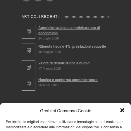
ARTICOLI RECENTI
Amministrazione e amministratore di
condominio
24 Luglio 2026
Ritenuta fiscale 4%, prestazioni soggette
30 Maggio 2026
Valore di ricostruzione a nuovo
17 Maggio 2026
Nomina e conferma amministratore
16 Aprile 2026
CERCA NEL SITO
Gestisci Consenso Cookie
Per fornire le migliori esperienze, utilizziamo tecnologie come i cookie per
memorizzare e/o accedere alle informazioni del dispositivo. Il consenso a
NAVIGA PER