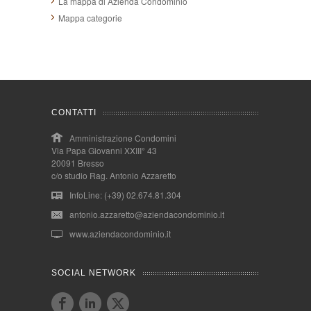
La mappa di Azienda Condominio
Mappa categorie
CONTATTI
Amministrazione Condomini
Via Papa Giovanni XXIII° 43
20091 Bresso
c/o studio Rag. Antonio Azzaretto
InfoLine: (+39) 02.674.81.304
antonio.azzaretto@aziendacondominio.it
www.aziendacondominio.it
SOCIAL NETWORK