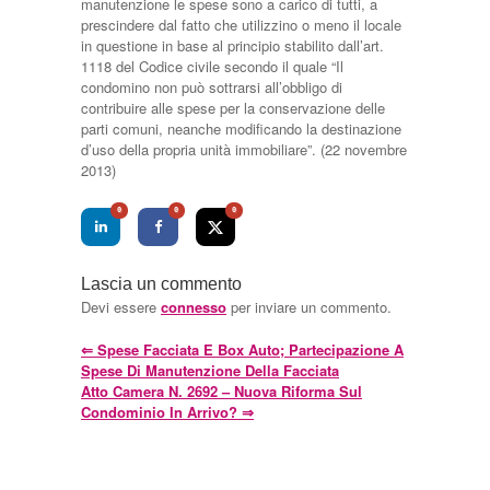
manutenzione le spese sono a carico di tutti, a
prescindere dal fatto che utilizzino o meno il locale
in questione in base al principio stabilito dall’art.
1118 del Codice civile secondo il quale “Il
condomino non può sottrarsi all’obbligo di
contribuire alle spese per la conservazione delle
parti comuni, neanche modificando la destinazione
d’uso della propria unità immobiliare”. (22 novembre
2013)
0
0
0
Lascia un commento
Devi essere
connesso
per inviare un commento.
⇐
Spese Facciata E Box Auto; Partecipazione A
Spese Di Manutenzione Della Facciata
Atto Camera N. 2692 – Nuova Riforma Sul
Condominio In Arrivo?
⇒