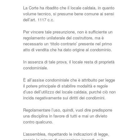
La Corte ha ribadito che il locale caldaia, in quanto
volume tecnico, si presume bene comune ai sensi
dell’art. 1117 c.c.
Per vincere tale presunzione, non è sufficiente un
regolamento unilaterale del costruttore, ma è
necessario un ‘titolo contrario’ presente nel primo
atto di vendita che ha dato origine al condominio.
In assenza di tale prova, il locale resta di proprietà
condominiale.
È all’assise condominiale che è attribuito per legge
il potere principale di stabilire modalità e regole
d’uso dell’utilizzo del locale caldaia, purché ciò non
incida negativamente sui diritti dei condòmini.
Regolamentare l’uso, quindi, vuol dire predisporre
una disciplina in favore di tutti e mai un divieto
contro qualcuno.
L’assemblea, rispettando le indicazioni di legge,
specie le misure di prevenzione incendi, può