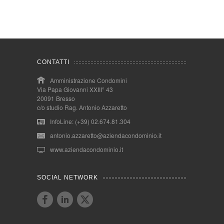
CONTATTI
Amministrazione Condomini
Via Papa Giovanni XXIII° 43
20091 Bresso
c/o studio Rag. Antonio Azzaretto
InfoLine: (+39) 02.674.81.304
antonio.azzaretto@aziendacondominio.it
www.aziendacondominio.it
SOCIAL NETWORK