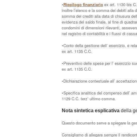
•
Riepilogo finanziario
ex art. 1130 bis C.
inoltre l’elenco e la somma dei debiti alla d
somma dei crediti alla data di chiusura del
evidenza del saldo finale, al fine di quadra
condomini di dimensioni rilevanti, assevera
nel registro di contabilità e i flussi di cassa
•Conto della gestione dell’ esercizio, e rel
ex art. 1135 C.C.
•Preventivo delle spese per l’ esercizio su
ex art. 1135 C.C.
•Dichiarazione contestuale all’ accettazion
•Specifica analitica del compenso dell’ am
1129 C.C. terz’ ultimo comma.
Nota sintetica esplicativa
della g
Questo documento serve a spiegare la gest
Consigliamo di allegare sempre il rendico