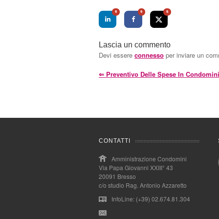
0
0
0
Lascia un commento
Devi essere
connesso
per inviare un co
⇐
Preventivo Delle Spese In Condomin
CONTATTI
Amministrazione Condomini
Via Papa Giovanni XXIII° 43
20091 Bresso
c/o studio Rag. Antonio Azzaretto
InfoLine: (+39) 02.674.81.304