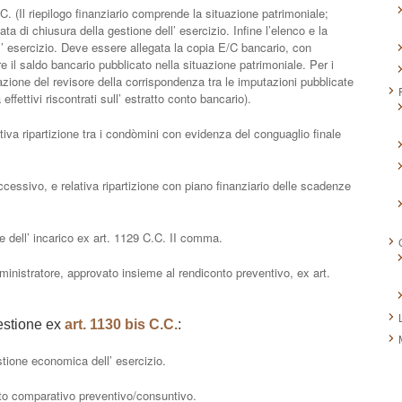
C. (Il riepilogo finanziario comprende la situazione patrimoniale;
ata di chiusura della gestione dell’ esercizio. Infine l’elenco e la
l’ esercizio. Deve essere allegata la copia E/C bancario, con
re il saldo bancario pubblicato nella situazione patrimoniale. Per i
zione del revisore della corrispondenza tra le imputazioni pubblicate
 effettivi riscontrati sull’ estratto conto bancario).
ativa ripartizione tra i condòmini con evidenza del conguaglio finale
ccessivo, e relativa ripartizione con piano finanziario delle scadenze
e dell’ incarico ex art. 1129 C.C. II comma.
ministratore, approvato insieme al rendiconto preventivo, ex art.
estione ex
art. 1130 bis C.C.
:
ione economica dell’ esercizio.
nto comparativo preventivo/consuntivo.