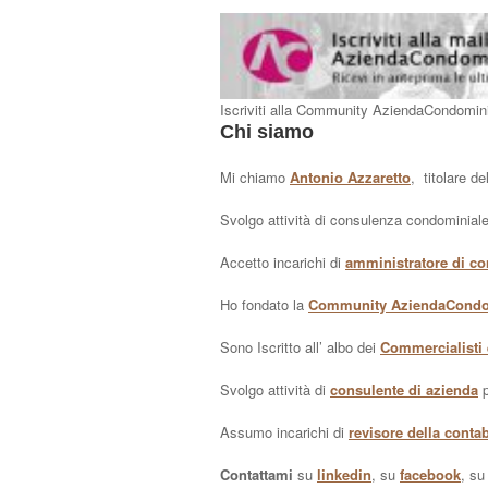
Iscriviti alla Community AziendaCondomin
Chi siamo
Mi chiamo
Antonio Azzaretto
, titolare de
Svolgo attività di consulenza condominiale
Accetto incarichi di
amministratore di c
Ho fondato la
Community AziendaCond
Sono Iscritto all’ albo dei
Commercialisti 
Svolgo attività di
consulente di azienda
p
Assumo incarichi di
revisore della contab
Contattami
su
linkedin
, su
facebook
, s