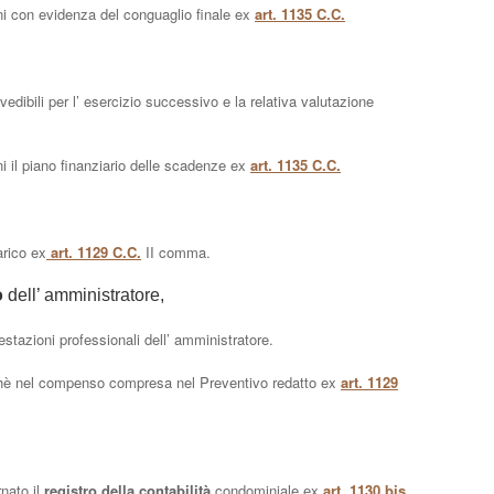
mini con evidenza del conguaglio finale ex
art. 1135 C.C.
vedibili per l’ esercizio successivo e la relativa valutazione
ini il piano finanziario delle scadenze ex
art. 1135 C.C.
arico ex
art. 1129 C.C.
II comma.
o
dell’ amministratore,
estazioni professionali dell’ amministratore.
chè nel compenso compresa nel Preventivo redatto ex
art. 1129
rnato il
registro della contabilità
condominiale ex
art. 1130 bis