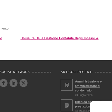
mmento.
io
Chiusura Della Gestione Contabile Degli Incassi
⇒
SOCIAL NETWORK
ARTICOLI RECENTI
Amministrazione e
amministratore di
condominio
24 Luglio 2026
Ritenuta fiscale 4%,
prestazioni soggette
30 Maggio 2026