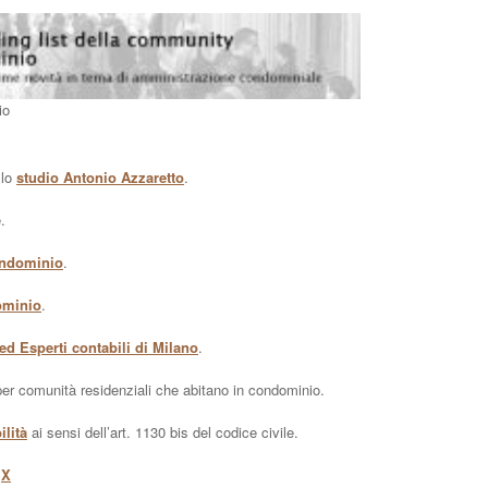
io
llo
studio Antonio Azzaretto
.
.
ondominio
.
ominio
.
ed Esperti contabili di Milano
.
er comunità residenziali che abitano in condominio.
ilità
ai sensi dell’art. 1130 bis del codice civile.
u
X