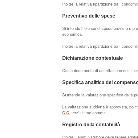
Inoltre la relativa ripartizione tra i condò
Preventivo delle spese
Si intende l’ elenco di spese previste e pre
economica.
Inoltre la relativa ripartizione tra i condom
Dichiarazione contestuale
Ossia documento di accettazione dell’ inc
Specifica analitica del compens
Si intende la valutazione specifica delle pr
La valutazione suddetta è approvata, poi
C.C.
terz’ ultimo comma.
Registro della contabilità
Inoltre l’ amministratore deve tenere aggio