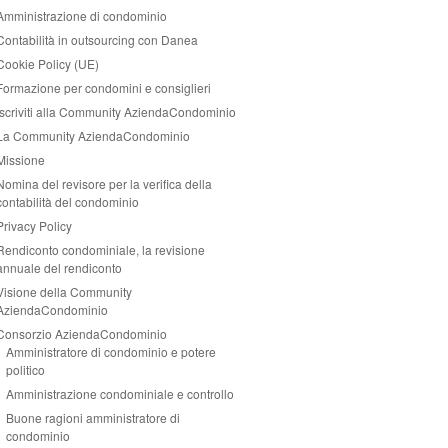
Amministrazione di condominio
Contabilità in outsourcing con Danea
Cookie Policy (UE)
Formazione per condomini e consiglieri
Iscriviti alla Community AziendaCondominio
La Community AziendaCondominio
Missione
Nomina del revisore per la verifica della
contabilità del condominio
Privacy Policy
Rendiconto condominiale, la revisione
annuale del rendiconto
Visione della Community
AziendaCondominio
Consorzio AziendaCondominio
Amministratore di condominio e potere
politico
Amministrazione condominiale e controllo
Buone ragioni amministratore di
condominio