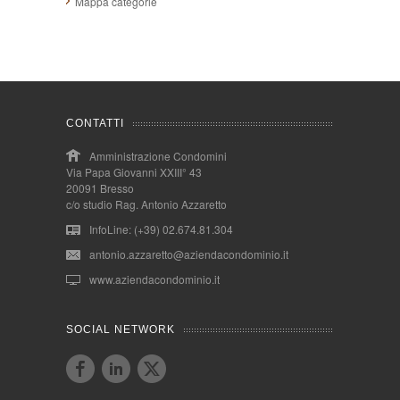
Mappa categorie
CONTATTI
Amministrazione Condomini
Via Papa Giovanni XXIII° 43
20091 Bresso
c/o studio Rag. Antonio Azzaretto
InfoLine: (+39) 02.674.81.304
antonio.azzaretto@aziendacondominio.it
www.aziendacondominio.it
SOCIAL NETWORK