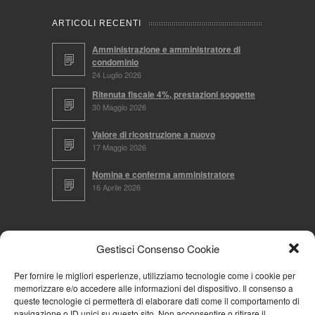
ARTICOLI RECENTI
Amministrazione e amministratore di
condominio
24 Luglio 2026
Ritenuta fiscale 4%, prestazioni soggette
30 Maggio 2026
Valore di ricostruzione a nuovo
17 Maggio 2026
Nomina e conferma amministratore
16 Aprile 2026
CERCA NEL SITO
Gestisci Consenso Cookie
Per fornire le migliori esperienze, utilizziamo tecnologie come i cookie per
memorizzare e/o accedere alle informazioni del dispositivo. Il consenso a
NAVIGA PER
queste tecnologie ci permetterà di elaborare dati come il comportamento di
navigazione o ID unici su questo sito. Non acconsentire o ritirare il