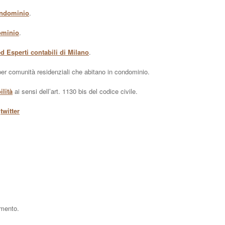
ondominio
.
ominio
.
d Esperti contabili di Milano
.
er comunità residenziali che abitano in condominio.
ilità
ai sensi dell’art. 1130 bis del codice civile.
u
twitter
mmento.