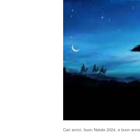
Cari amici, buon Natale 2024, e buon anno 2