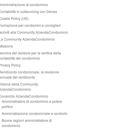
Amministrazione di condominio
Contabilità in outsourcing con Danea
Cookie Policy (UE)
Formazione per condomini e consiglieri
Iscriviti alla Community AziendaCondominio
La Community AziendaCondominio
Missione
Nomina del revisore per la verifica della
contabilità del condominio
Privacy Policy
Rendiconto condominiale, la revisione
annuale del rendiconto
Visione della Community
AziendaCondominio
Consorzio AziendaCondominio
Amministratore di condominio e potere
politico
Amministrazione condominiale e controllo
Buone ragioni amministratore di
condominio