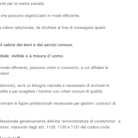
te per la nostra società.
che possono organizzarsi in modo efficiente.
e valore relazionale, da sfruttare al fine di conseguire questi
l valore dei beni e dei servizi comuni;
iale, vivibile e a misura d’ uomo.
modo efficiente, possono unirsi in consorzio, a cui affidare la
nitori.
ndominio), avrà un bisogno naturale e necessario di scrivere le
lità e per scegliere i fornitori con criteri comuni di qualità.
rmare le figure professionali necessarie per gestire i consorzi di
rofessionale genericamente definita “amministratore di condominio”, a
sioni, riassunte dagli artt. 1129, 1130 e 1131 del codice civile.