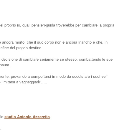
el proprio io, quali pensieri-guida troverebbe per cambiare la propria
 ancora morto, che il suo corpo non è ancora inaridito e che, in
tefice del proprio destino.
 decisione di cambiare seriamente se stesso, combattendo le sue
paura.
ente, provando a comportarsi in modo da soddisfare i suoi veri
 limitarsi a vagheggiarli”…..
llo
studio Antonio Azzaretto
.
.