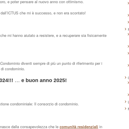
voro, e poter pensare al nuovo anno con ottimismo.
 dall’ICTUS che mi è successo, e non era scontato!
ci che mi hanno aiutato a resistere, e a recuperare sia fisicamente
ndominio diventi sempre di più un punto di riferimento per i
 di condominio.
024!!!
…
e buon anno 2025!
tione condominiale: Il consorzio di condominio.
a nasce dalla consapevolezza che le
comunità residenziali
in