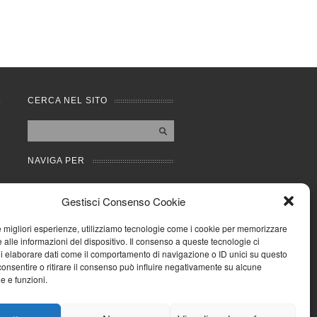
CERCA NEL SITO
NAVIGA PER
Mappa completa
Gestisci Consenso Cookie
Mappa categorie
Cookie Policy (UE)
le migliori esperienze, utilizziamo tecnologie come i cookie per memorizzare
Privacy Policy
 alle informazioni del dispositivo. Il consenso a queste tecnologie ci
i elaborare dati come il comportamento di navigazione o ID unici su questo
Forum
consentire o ritirare il consenso può influire negativamente su alcune
Iscriviti alla Community
he e funzioni.
AziendaCondominio