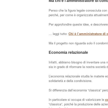
Ma chi è l’amministratore di co
Penso che la figura legale conosciuta con 
perché, per come è organizzata attualment
Per approfondire queste idee, e descrivere 
… leggi tutto:
Chi è l’amministratore di
Ma il progetto non riguarda solo il condomi
Economia relazionale
Infatti, abbiamo bisogno di inventare una
sia in grado di riformare la nostra società d
L’economia relazionale studia le materie e
solidarietà e della condivisione.
Si differenzia dall’economia “classica” pe
In particolare si occupa di valorizzare le
c
“classica”, poiché la produzione delle azien