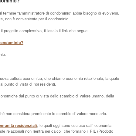
ndominio?
il termine “amministratore di condominio” abbia bisogno di evolversi,
e, non è conveniente per il condominio.
il progetto complessivo, ti lascio il link che segue:
 condominio?
nio.
 nuova cultura economica, che chiamo economia relazionale, la quale
al punto di vista di noi residenti.
conomiche dal punto di vista dello scambio di valore umano, della
rché non considera preminente lo scambio di valore monetario.
omunità residenziali
, le quali oggi sono escluse dall’ economia
de relazionali non rientra nei calcoli che formano il PIL (Prodotto