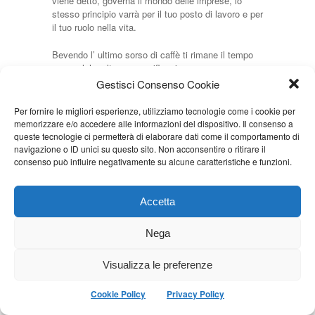
viene detto, governa il mondo delle imprese, lo
stesso principio varrà per il tuo posto di lavoro e per
il tuo ruolo nella vita.
Bevendo l’ ultimo sorso di caffè ti rimane il tempo
per qualche altra amara riflessione.
Gestisci Consenso Cookie
Il presente non è mai disgiunto dal passato.
Per fornire le migliori esperienze, utilizziamo tecnologie come i cookie per
La gabbia del PIL
memorizzare e/o accedere alle informazioni del dispositivo. Il consenso a
queste tecnologie ci permetterà di elaborare dati come il comportamento di
navigazione o ID unici su questo sito. Non acconsentire o ritirare il
Ti ricordi di quando hai lasciato la tua ultima
consenso può influire negativamente su alcune caratteristiche e funzioni.
occupazione da lavoratore indipendente, optando
per un impiego poco remunerato ma più sicuro.
Accetta
Non ti sei mai sentito un combattente, e la tua
scelta è stata rinunciataria ma meditata, tutto
sommato consapevole.
Nega
Però ora stai riconsiderando la tua decisione.
Visualizza le preferenze
C’è qualcosa che ti ferisce in quello che ti circonda
Cookie Policy
Privacy Policy
– oggetti, ambienti, persone – e sempre più spesso
ti capita di pensare che qualche soldo in più non ti