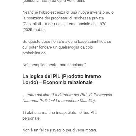
(euribor….n.d.r.) da qui a vent’ anni.
Neanche l’obsolescenza di una nuova invenzione, o
la posizione dei proprietari di ricchezza privata
(Capitalisti…n.d.r.) nel sistema sociale del 1970
(2025..n.d.r.).
Su queste cose non c’è alcuna base scientifica su
cui poter fondare un qualsivoglia calcolo
probabilistico.
Noi, semplicemente, non sappiamo”.
La logica del PIL (Prodotto Interno
Lordo) – Economia relazionale
…tratto dal libro “La dittatura del PIL”, di Pierangelo
Dacrema (Edizioni Le maschere Marsilio)
:
Ti alzi una mattina incapsulato nel tuo PIL
personale.
Non è un felice risveglio per diversi motivi.