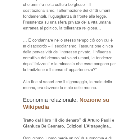
che ammira nella cultura borghese – il
costituzionalismo, l’affermazione dei diritti umani
fondamentali, l’uguaglianza di fronte alla legge,
l’insistenza su una sfera privata della vita umana
estranea al politico, la tolleranza religiosa…
… E condannare nello stesso tempo ciò con cui è
in disaccordo – il secolarismo, l’assunzione cinica
della pervasività dell’interesse privato, l’influenza
corruttiva del denaro sui valori umani, le tendenze
depoliticizzanti e la minaccia che esse pongono per
la tradizione e il senso di appartenenza?”
Alla fine si scoprì che il signoraggio, lo male dello
monno, era davvero lo male dello monno.
Economia relazionale:
Nozione su
Wikipedia
Tratto dal libro “Il dio denaro” di Arturo Paoli e
Gianluca De Gennaro, Edizioni L’Altrapagina…
Ogni giorno l’uomo perde un po’ di autonomia e di