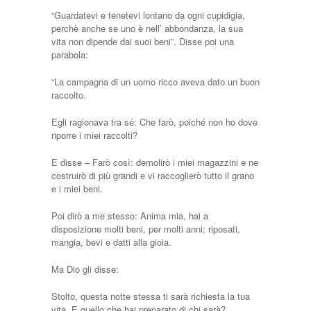
“Guardatevi e tenetevi lontano da ogni cupidigia,
perchè anche se uno è nell’ abbondanza, la sua
vita non dipende dai suoi beni”. Disse poi una
parabola:
“La campagna di un uomo ricco aveva dato un buon
raccolto.
Egli ragionava tra sé: Che farò, poiché non ho dove
riporre i miei raccolti?
E disse – Farò così: demolirò i miei magazzini e ne
costruirò di più grandi e vi raccoglierò tutto il grano
e i miei beni.
Poi dirò a me stesso: Anima mia, hai a
disposizione molti beni, per molti anni; riposati,
mangia, bevi e datti alla gioia.
Ma Dio gli disse:
Stolto, questa notte stessa ti sarà richiesta la tua
vita. E quello che hai preparato di chi sarà?