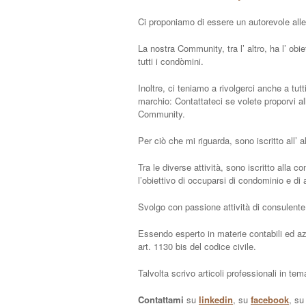
Ci proponiamo di essere un autorevole alle
La nostra Community, tra l’ altro, ha l’ obi
tutti i condòmini.
Inoltre, ci teniamo a rivolgerci anche a tut
marchio: Contattateci se volete proporvi al
Community.
Per ciò che mi riguarda, sono iscritto all’ 
Tra le diverse attività, sono iscritto alla 
l’obiettivo di occuparsi di condominio e di
Svolgo con passione attività di consulente
Essendo esperto in materie contabili ed az
art. 1130 bis del codice civile.
Talvolta scrivo articoli professionali in t
Contattami
su
linkedin
, su
facebook
, s