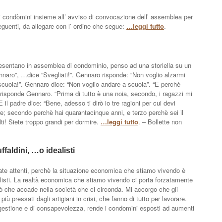
i condòmini insieme all’ avviso di convocazione dell’ assemblea per
guenti, da allegare con l’ ordine che segue:
…leggi tutto
.
esentano in assemblea di condominio, penso ad una storiella su un
Gennaro”, …dice “Svegliati!”. Gennaro risponde: “Non voglio alzarmi
a scuola!”. Gennaro dice: “Non voglio andare a scuola”. “E perchè
”, risponde Gennaro. “Prima di tutto è una noia, secondo, i ragazzi mi
E il padre dice: “Bene, adesso ti dirò io tre ragioni per cui devi
e; secondo perchè hai quarantacinque anni, e terzo perchè sei il
lti! Siete troppo grandi per dormire.
…leggi tutto
. – Bollette non
faldini, …o idealisti
state attenti, perchè la situazione economica che stiamo vivendo è
listi. La realtà economica che stiamo vivendo ci porta forzatamente
iò che accade nella società che ci circonda. Mi accorgo che gli
 pressati dagli artigiani in crisi, che fanno di tutto per lavorare.
 gestione e di consapevolezza, rende i condomini esposti ad aumenti