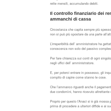
rette mensili, accumulando debiti.
Il controllo finanziario dei r
ammanchi di cassa
Circostanza che capita sempre più spesso 
non si può più spostare da una parte all’alt
L’irreperibilità dell’ amministratore ha gett
conoscenza non solo del passivo complessi
Per fare chiarezza sui conti di ogni singo
negli uffici dell’ amministratore.
E, per poterci entrare in possesso, gli inq
compito di capire come stanno le cose.
Che l’ammanco riguardi anche il pagamento
due condomìni, hanno ricevuto altrettante d
Proprio per questo l’Anaci si è già mossa p
prima di procedere a ulteriori diffide e ai s