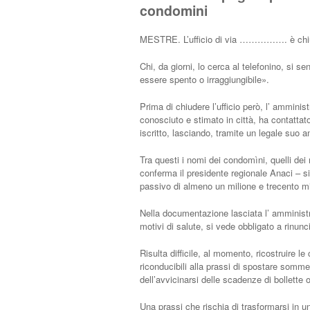
condomini
MESTRE. L’ufficio di via ……………. è chiuso
Chi, da giorni, lo cerca al telefonino, si 
essere spento o irraggiungibile».
Prima di chiudere l’ufficio però, l’ ammin
conosciuto e stimato in città, ha contattato
iscritto, lasciando, tramite un legale suo 
Tra questi i nomi dei condomìni, quelli dei 
conferma il presidente regionale Anaci – si
passivo di almeno un milione e trecento mil
Nella documentazione lasciata l’ amministra
motivi di salute, si vede obbligato a rinunc
Risulta difficile, al momento, ricostruire 
riconducibili alla prassi di spostare somme
dell’avvicinarsi delle scadenze di bollette o
Una prassi che rischia di trasformarsi in un