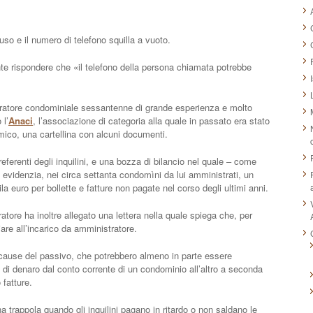
 e il numero di telefono squilla a vuoto.
sente rispondere che «il telefono della persona chiamata potrebbe
istratore condominiale sessantenne di grande esperienza e molto
 l’
Anaci
, l’associazione di categoria alla quale in passato era stato
amico, una cartellina con alcuni documenti.
referenti degli inquilini, e una bozza di bilancio nel quale – come
 evidenzia, nei circa settanta condomìni da lui amministrati, un
a euro per bollette e fatture non pagate nel corso degli ultimi anni.
tore ha inoltre allegato una lettera nella quale spiega che, per
iare all’incarico da amministratore.
le cause del passivo, che potrebbero almeno in parte essere
 di denaro dal conto corrente di un condominio all’altro a seconda
 fatture.
a trappola quando gli inquilini pagano in ritardo o non saldano le