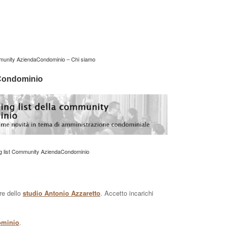
unity AziendaCondominio – Chi siamo
aCondominio
ng list Community AziendaCondominio
are dello
studio Antonio Azzaretto
. Accetto incarichi
ominio
.