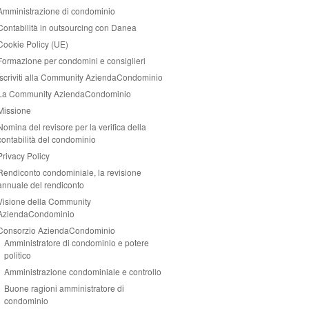
Amministrazione di condominio
Contabilità in outsourcing con Danea
Cookie Policy (UE)
Formazione per condomini e consiglieri
Iscriviti alla Community AziendaCondominio
La Community AziendaCondominio
Missione
Nomina del revisore per la verifica della
contabilità del condominio
Privacy Policy
Rendiconto condominiale, la revisione
annuale del rendiconto
Visione della Community
AziendaCondominio
Consorzio AziendaCondominio
Amministratore di condominio e potere
politico
Amministrazione condominiale e controllo
Buone ragioni amministratore di
condominio