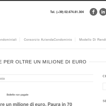
Tel. (+39) 02.674.81.304
ndominiali
Consorzio AziendaCondominio
Modello Di Rend
 PER OLTRE UN MILIONE DI EURO
C
nts
Bollette non pagate
S
re un milione di euro. Paura in 70