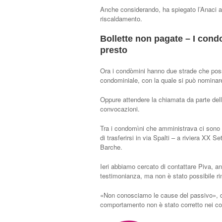
Anche considerando, ha spiegato l’Anaci all
riscaldamento.
Bollette non pagate – I con
presto
Ora i condòmini hanno due strade che pos
condominiale, con la quale si può nominar
Oppure attendere la chiamata da parte dell
convocazioni.
Tra i condomìni che amministrava ci sono im
di trasferirsi in via Spalti – a riviera XX
Barche.
Ieri abbiamo cercato di contattare Piva, an
testimonianza, ma non è stato possibile rin
«Non conosciamo le cause del passivo», dic
comportamento non è stato corretto nei con