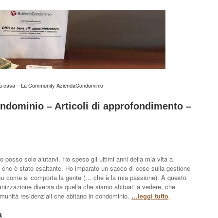
la casa – La Community AziendaCondominio
dominio – Articoli di approfondimento –
Io posso solo aiutarvi. Ho speso gli ultimi anni della mia vita a
 che è stato esaltante. Ho imparato un sacco di cose sulla gestione
 su come si comporta la gente (… che è la mia passione). A questo
anizzazione diversa da quella che siamo abituati a vedere, che
omunità residenziali che abitano in condominio.
…leggi tutto
.
a