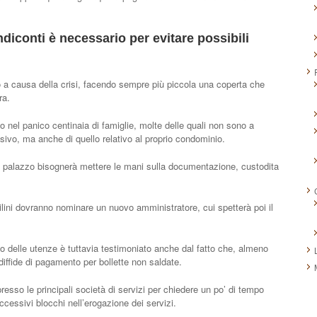
endiconti è necessario per evitare possibili
a causa della crisi, facendo sempre più piccola una coperta che
ra.
ato nel panico centinaia di famiglie, molte delle quali non sono a
vo, ma anche di quello relativo al proprio condominio.
lo palazzo bisognerà mettere le mani sulla documentazione, custodita
uilini dovranno nominare un nuovo amministratore, cui spetterà poi il
 delle utenze è tuttavia testimoniato anche dal fatto che, almeno
iffide di pagamento per bollette non saldate.
resso le principali società di servizi per chiedere un po’ di tempo
uccessivi blocchi nell’erogazione dei servizi.