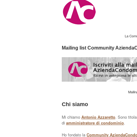
La Comm
Mailing list Community Aziend
Maili
Chi siamo
Mi chiamo
Antonio Azzaretto
. Sono titol
di
amministratore di condominio
.
Ho fondato la
Community AziendaCond