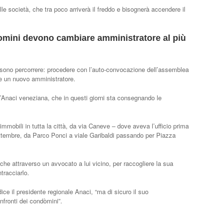
e società, che tra poco arriverà il freddo e bisognerà accendere il
domini devono cambiare amministratore al più
sono percorrere: procedere con l’auto-convocazione dell’assemblea
e un nuovo amministratore.
’Anaci veneziana, che in questi giorni sta consegnando le
mobili in tutta la città, da via Caneve – dove aveva l’ufficio prima
 Settembre, da Parco Ponci a viale Garibaldi passando per Piazza
che attraverso un avvocato a lui vicino, per raccogliere la sua
tracciarlo.
e il presidente regionale Anaci, “ma di sicuro il suo
fronti dei condòmini”.