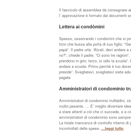
Il fascicolo di assemblea da consegnare a
l’ approvazione è formato dai documenti se
Lettera ai condòmini
Spesso, osservando i condomini che si pr
tizio che bussa alla porta di suo figlio: “
papà”. Il padre urla: “Alzati, devi andare 
no?”, chiede il padre. “Ci sono tre ragioni
prendono in giro; terzo, io odio la scuola”. 
andare a scuola: Primo perchè è tuo dover
preside”. Svegliatevi, svegliatevi siete adu
pagate
Amministratori di condominio truf
Amministratori di condominio truffaldini, 
molto pesante. … E’ meglio diventare idea
a stare attenti a ciò che ci succede, e a c
amministratori di condominio sono sempre più
La totale mancanza di controllo interno di
incontrollati delle spese.
…leggi tutto
.