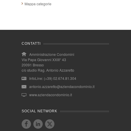
Mappa categorie
CONTATTI
Amministrazione Condomini
Via Papa Giovanni XXIII° 43
20091 Bresso
c/o studio Rag. Antonio Azzaretto
InfoLine: (+39) 02.674.81.304
antonio.azzaretto@aziendacondominio.it
www.aziendacondominio.it
SOCIAL NETWORK