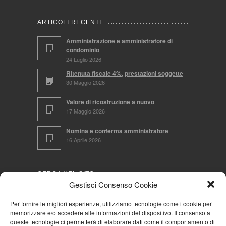
ARTICOLI RECENTI
Amministrazione e amministratore di
condominio
24 Luglio 2026
Ritenuta fiscale 4%, prestazioni soggette
30 Maggio 2026
Valore di ricostruzione a nuovo
17 Maggio 2026
Nomina e conferma amministratore
16 Aprile 2026
CERCA NEL SITO
Gestisci Consenso Cookie
Per fornire le migliori esperienze, utilizziamo tecnologie come i cookie per
memorizzare e/o accedere alle informazioni del dispositivo. Il consenso a
NAVIGA PER
queste tecnologie ci permetterà di elaborare dati come il comportamento di