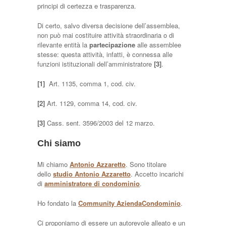
principi di certezza e trasparenza.
Di certo, salvo diversa decisione dell’assemblea,
non può mai costituire attività straordinaria o di
rilevante entità la
partecipazione
alle assemblee
stesse: questa attività, infatti, è connessa alle
funzioni istituzionali dell’amministratore
[3]
.
[1]
Art. 1135, comma 1, cod. civ.
[2]
Art. 1129, comma 14, cod. civ.
[3]
Cass. sent. 3596/2003 del 12 marzo.
Chi siamo
Mi chiamo
Antonio Azzaretto
. Sono titolare
dello
studio Antonio Azzaretto
. Accetto incarichi
di
amministratore di condominio
.
Ho fondato la
Community AziendaCondominio
.
Ci proponiamo di essere un autorevole alleato e un