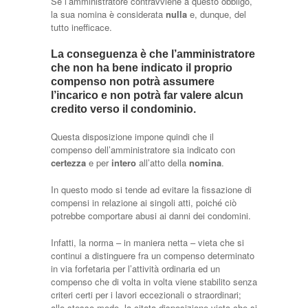
Se l’amministratore contravviene a questo obbligo,
la sua nomina è considerata
nulla
e, dunque, del
tutto inefficace.
La conseguenza è che l’amministratore
che non ha bene indicato il proprio
compenso non potrà assumere
l’incarico e non potrà far valere alcun
credito verso il condominio.
Questa disposizione impone quindi che il
compenso dell’amministratore sia indicato con
certezza
e per
intero
all’atto della
nomina
.
In questo modo si tende ad evitare la fissazione di
compensi in relazione ai singoli atti, poiché ciò
potrebbe comportare abusi ai danni dei condomini.
Infatti, la norma – in maniera netta – vieta che si
continui a distinguere fra un compenso determinato
in via forfetaria per l’attività ordinaria ed un
compenso che di volta in volta viene stabilito senza
criteri certi per i lavori eccezionali o straordinari;
allo stesso modo, la citata disposizione vieta che si