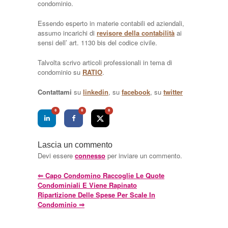
condominio.
Essendo esperto in materie contabili ed aziendali,
assumo incarichi di
revisore della contabilità
ai
sensi dell’ art. 1130 bis del codice civile.
Talvolta scrivo articoli professionali in tema di
condominio su
RATIO
.
Contattami
su
linkedin
, su
facebook
, su
twitter
0
0
0
Lascia un commento
Devi essere
connesso
per inviare un commento.
⇐
Capo Condomino Raccoglie Le Quote
Condominiali E Viene Rapinato
Ripartizione Delle Spese Per Scale In
Condominio
⇒