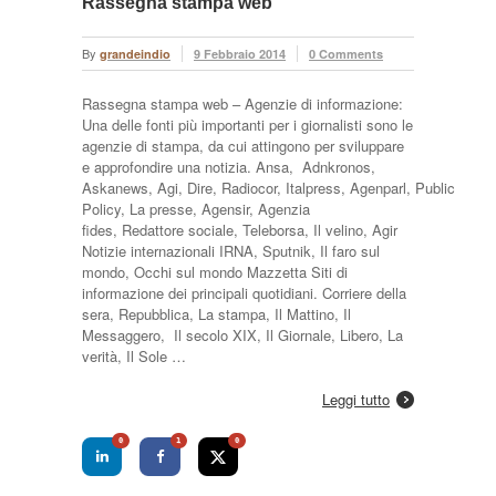
Rassegna stampa web
By
grandeindio
9 Febbraio 2014
0 Comments
Rassegna stampa web – Agenzie di informazione:
Una delle fonti più importanti per i giornalisti sono le
agenzie di stampa, da cui attingono per sviluppare
e approfondire una notizia. Ansa, Adnkronos,
Askanews, Agi, Dire, Radiocor, Italpress, Agenparl, Public
Policy, La presse, Agensir, Agenzia
fides, Redattore sociale, Teleborsa, Il velino, Agir
Notizie internazionali IRNA, Sputnik, Il faro sul
mondo, Occhi sul mondo Mazzetta Siti di
informazione dei principali quotidiani. Corriere della
sera, Repubblica, La stampa, Il Mattino, Il
Messaggero, Il secolo XIX, Il Giornale, Libero, La
verità, Il Sole …
Leggi tutto
0
1
0