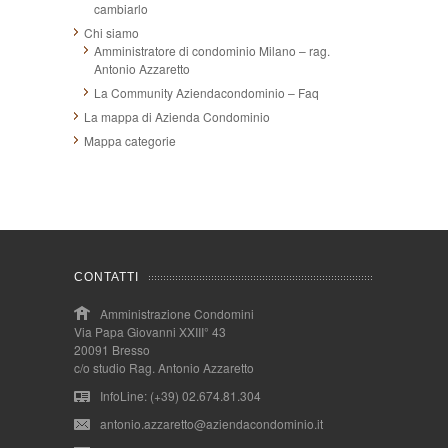
cambiarlo
Chi siamo
Amministratore di condominio Milano – rag.
Antonio Azzaretto
La Community Aziendacondominio – Faq
La mappa di Azienda Condominio
Mappa categorie
CONTATTI
Amministrazione Condomini
Via Papa Giovanni XXIII° 43
20091 Bresso
c/o studio Rag. Antonio Azzaretto
InfoLine: (+39) 02.674.81.304
antonio.azzaretto@aziendacondominio.it