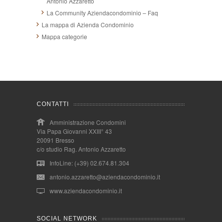
Antonio Azzaretto
La Community Aziendacondominio – Faq
La mappa di Azienda Condominio
Mappa categorie
CONTATTI
Amministrazione Condomini
Via Papa Giovanni XXIII° 43
20091 Bresso
c/o studio Rag. Antonio Azzaretto
InfoLine: (+39) 02.674.81.304
antonio.azzaretto@aziendacondominio.it
www.aziendacondominio.it
SOCIAL NETWORK