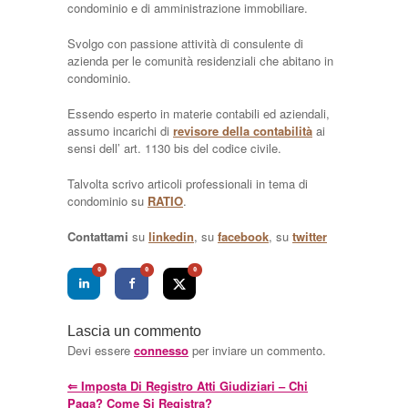
condominio e di amministrazione immobiliare.
Svolgo con passione attività di consulente di
azienda per le comunità residenziali che abitano in
condominio.
Essendo esperto in materie contabili ed aziendali,
assumo incarichi di
revisore della contabilità
ai
sensi dell’ art. 1130 bis del codice civile.
Talvolta scrivo articoli professionali in tema di
condominio su
RATIO
.
Contattami
su
linkedin
, su
facebook
, su
twitter
0
0
0
Lascia un commento
Devi essere
connesso
per inviare un commento.
⇐
Imposta Di Registro Atti Giudiziari – Chi
Paga? Come Si Registra?