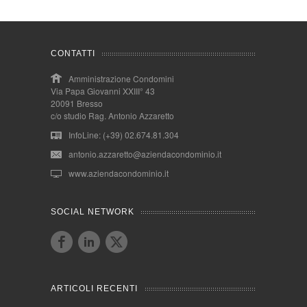
CONTATTI
Amministrazione Condomini
Via Papa Giovanni XXIII° 43
20091 Bresso
c/o studio Rag. Antonio Azzaretto
InfoLine: (+39) 02.674.81.304
antonio.azzaretto@aziendacondominio.it
www.aziendacondominio.it
SOCIAL NETWORK
ARTICOLI RECENTI