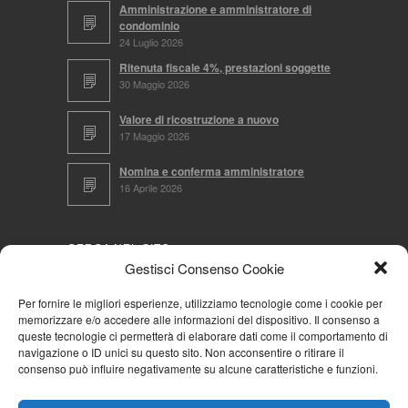
Amministrazione e amministratore di
condominio
24 Luglio 2026
Ritenuta fiscale 4%, prestazioni soggette
30 Maggio 2026
Valore di ricostruzione a nuovo
17 Maggio 2026
Nomina e conferma amministratore
16 Aprile 2026
CERCA NEL SITO
Gestisci Consenso Cookie
Per fornire le migliori esperienze, utilizziamo tecnologie come i cookie per
memorizzare e/o accedere alle informazioni del dispositivo. Il consenso a
NAVIGA PER
queste tecnologie ci permetterà di elaborare dati come il comportamento di
navigazione o ID unici su questo sito. Non acconsentire o ritirare il
Mappa completa
consenso può influire negativamente su alcune caratteristiche e funzioni.
Mappa categorie
Cookie Policy (UE)