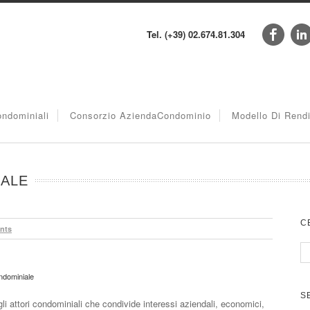
Tel. (+39) 02.674.81.304
ndominiali
Consorzio AziendaCondominio
Modello Di Rend
ALE
C
nts
ndominiale
S
gli attori condominiali che condivide interessi aziendali, economici,