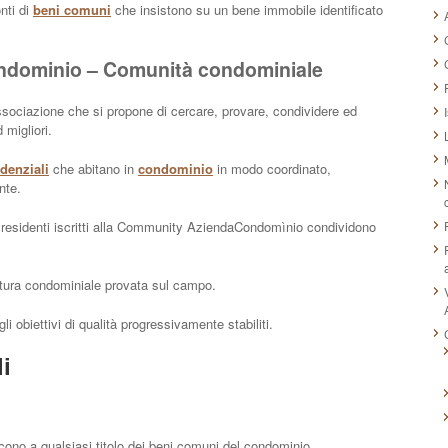
nti di
beni comuni
che insistono su un bene immobile identificato
dominio – Comunità condominiale
sociazione che si propone di cercare, provare, condividere ed
 migliori.
denziali
che abitano in
condominio
in modo coordinato,
nte.
e i residenti iscritti alla Community AziendaCondomìnio condividono
ltura condominiale provata sul campo.
i obiettivi di qualità progressivamente stabiliti.
i
iscono a qualsiasi titolo dei beni comuni del condominio.