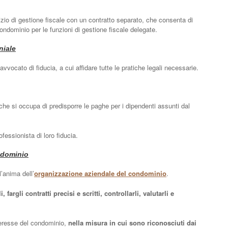
vizio di gestione fiscale con un contratto separato, che consenta di
ondominio per le funzioni di gestione fiscale delegate.
niale
vocato di fiducia, a cui affidare tutte le pratiche legali necessarie.
 che si occupa di predisporre le paghe per i dipendenti assunti dal
fessionista di loro fiducia.
ondominio
l’anima dell’
organizzazione aziendale del condominio
.
fargli contratti precisi e scritti, controllarli, valutarli e
interesse del condominio,
nella misura in cui sono riconosciuti dai