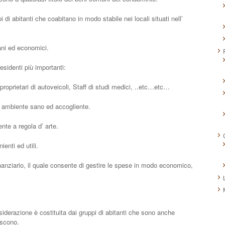
di abitanti che coabitano in modo stabile nei locali situati nell’
ani ed economici.
esidenti più importanti:
 proprietari di autoveicoli, Staff di studi medici, ..etc…etc…
un ambiente sano ed accogliente.
nte a regola d’ arte.
ienti ed utili.
finanziario, il quale consente di gestire le spese in modo economico,
siderazione è costituita dai gruppi di abitanti che sono anche
iscono.