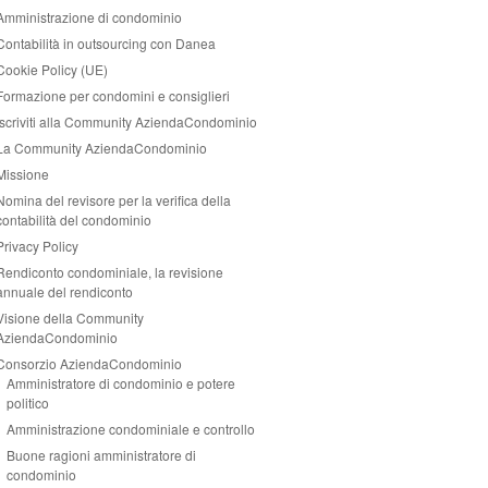
Amministrazione di condominio
Contabilità in outsourcing con Danea
Cookie Policy (UE)
Formazione per condomini e consiglieri
Iscriviti alla Community AziendaCondominio
La Community AziendaCondominio
Missione
Nomina del revisore per la verifica della
contabilità del condominio
Privacy Policy
Rendiconto condominiale, la revisione
annuale del rendiconto
Visione della Community
AziendaCondominio
Consorzio AziendaCondominio
Amministratore di condominio e potere
politico
Amministrazione condominiale e controllo
Buone ragioni amministratore di
condominio