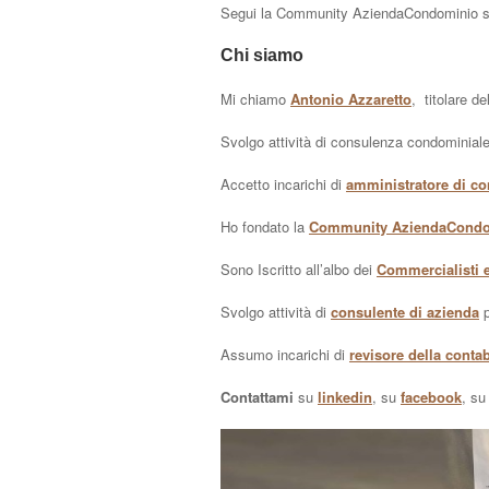
Segui la Community AziendaCondominio 
Chi siamo
Mi chiamo
Antonio Azzaretto
, titolare de
Svolgo attività di consulenza condominiale
Accetto incarichi di
amministratore di c
Ho fondato la
Community AziendaCond
Sono Iscritto all’albo dei
Commercialisti e
Svolgo attività di
consulente di azienda
p
Assumo incarichi di
revisore della contab
Contattami
su
linkedin
, su
facebook
, s