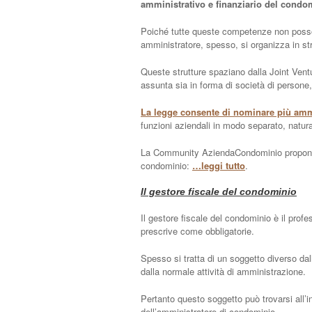
amministrativo e finanziario del condo
Poiché tutte queste competenze non possono
amministratore, spesso, si organizza in st
Queste strutture spaziano dalla Joint Vent
assunta sia in forma di società di persone, 
La legge consente di nominare più amm
funzioni aziendali in modo separato, natu
La Community AziendaCondominio propone d
condominio:
…leggi tutto
.
Il gestore fiscale del condominio
Il gestore fiscale del condominio è il profe
prescrive come obbligatorie.
Spesso si tratta di un soggetto diverso dall
dalla normale attività di amministrazione.
Pertanto questo soggetto può trovarsi all’i
dell’amministratore di condominio.