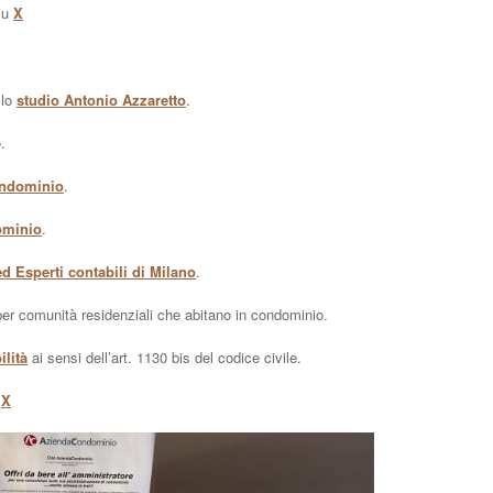
su
X
llo
studio Antonio Azzaretto
.
.
ondominio
.
ominio
.
d Esperti contabili di Milano
.
er comunità residenziali che abitano in condominio.
ilità
ai sensi dell’art. 1130 bis del codice civile.
u
X