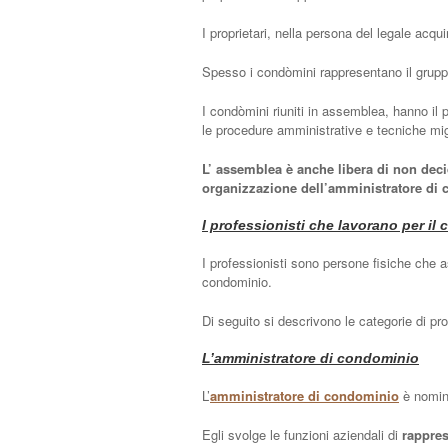
I proprietari, nella persona del legale acq
Spesso i condòmini rappresentano il gruppo
I condòmini riuniti in assemblea, hanno il p
le procedure amministrative e tecniche mig
L’ assemblea è anche libera di non decid
organizzazione dell’amministratore di 
I professionisti che lavorano per il
I professionisti sono persone fisiche che a
condominio.
Di seguito si descrivono le categorie di pro
L’amministratore di condominio
L’
amministratore di condominio
è nomin
Egli svolge le funzioni aziendali di
rappres