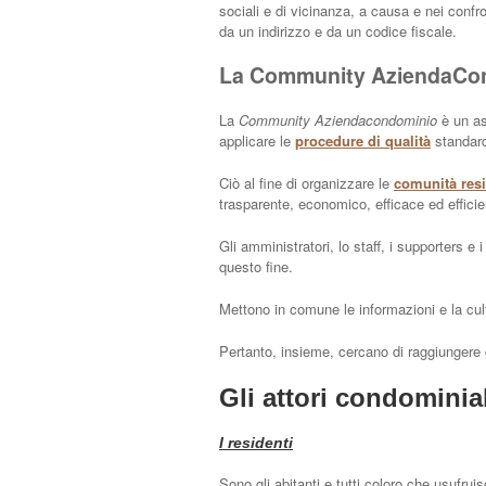
sociali e di vicinanza, a causa e nei confro
da un indirizzo e da un codice fiscale.
La Community AziendaCon
La
Community Aziendacondominio
è un as
applicare le
procedure di qualità
standard
Ciò al fine di organizzare le
comunità resi
trasparente, economico, efficace ed efficie
Gli amministratori, lo staff, i supporters 
questo fine.
Mettono in comune le informazioni e la cu
Pertanto, insieme, cercano di raggiungere gl
Gli attori condominial
I residenti
Sono gli abitanti e tutti coloro che usufru