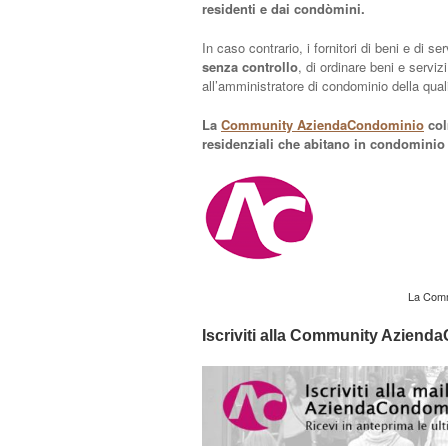
residenti e dai condòmini.
In caso contrario, i fornitori di beni e di se
senza controllo
, di ordinare beni e servi
all’amministratore di condominio della qual
La
Community AziendaCondominio
colm
residenziali che abitano in condominio
La Comm
Iscriviti alla Community Azien