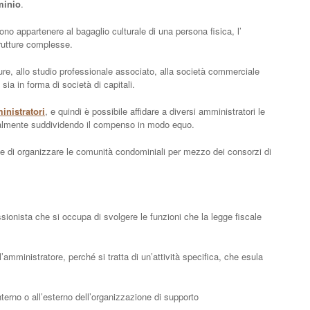
minio
.
 appartenere al bagaglio culturale di una persona fisica, l’
rutture complesse.
ure, allo studio professionale associato, alla società commerciale
sia in forma di società di capitali.
inistratori
, e quindi è possibile affidare a diversi amministratori le
ralmente suddividendo il compenso in modo equo.
i organizzare le comunità condominiali per mezzo dei consorzi di
ssionista che si occupa di svolgere le funzioni che la legge fiscale
’amministratore, perché si tratta di un’attività specifica, che esula
nterno o all’esterno dell’organizzazione di supporto