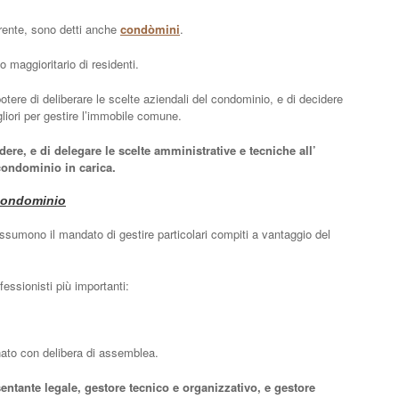
uirente, sono detti anche
condòmini
.
 maggioritario di residenti.
otere di deliberare le scelte aziendali del condominio, e di decidere
liori per gestire l’immobile comune.
ere, e di delegare le scelte amministrative e tecniche all’
condominio in carica.
 condominio
ssumono il mandato di gestire particolari compiti a vantaggio del
fessionisti più importanti:
ato con delibera di assemblea.
entante legale, gestore tecnico e organizzativo, e gestore