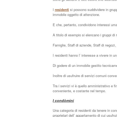
I
residenti
si possono suddividere in gruppi 
immobile oggetto di attenzione.
E che, pertanto, condividono interessi um
A titolo di esempio si elencano i gruppi di r
Famiglie, Staff di aziende, Staff di negozi,
I residenti hanno l’ interesse a vivere in 
Di godere di un immobile gestito tecnicame
Inoltre di usufruire di servizi comuni conven
Tra i servizi vi è quello amministrativo e 
conveniente, e costante nel tempo.
I condòmini
Una categoria di residenti da tenere in con
proprietari dell’ appartamento di cui usufru