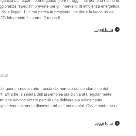
organica sul risparmio energetico (10/91), oggi finalmente si hanno le
gioranze “speciali” previste per gli interventi di efficienza energetica
della legge). L’ultima parola in proposito l’ha detta la legge 99 del
o 27) integrando il comma 2 (dopo il …
Leggi tutto
ents
 del quorum necessario ( ossia del numero dei condomini e dei
nti affinchè la seduta dell’assemblea sia dichiarata regolarmente
esimi che devono votare perchè una delibera sia validamente
eleghe eventualmente rilasciate ad altri condomini. Ovviamente se un
Leggi tutto