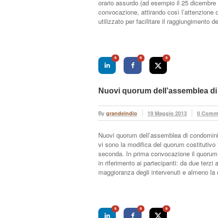
orario assurdo (ad esempio il 25 dicembre o
convocazione, attirando così l’attenzione 
utilizzato per facilitare il raggiungimento d
0
0
0
Nuovi quorum dell’assemblea d
By
grandeindio
19 Maggio 2013
0 Comm
Nuovi quorum dell’assemblea di condominio T
vi sono la modifica del quorum costitutivo 
seconda. In prima convocazione il quorum co
in riferimento ai partecipanti: da due terzi 
maggioranza degli intervenuti e almeno l
0
0
0