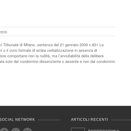
ents
vi Tribunale di Milano, sentenza del 21 gennaio 2009 n.831 La
 o il vizio formale di errata verbalizzazione in assenza di
tore comportano non la nullità, ma l’annullabilità della delibera
ata solo dal condomino dissenziente o assente e non dal condomino
SOCIAL NETWORK
ARTICOLI RECENTI
Amministrazione e