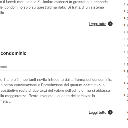
 il lunedì mattina alle 5). Inoltre evidenzi in grassetto la seconda
del condomino solo su quest’ultima data. Si tratta di un sistema
elle …
Leggi tutto
i condominio
ents
ra le più importanti no­vità introdotte dalla ri­forma del condom­inio,
in prima convocazione e l’introduzione del quorum costitutivo in
stitutivo resta di due terzi del valore dell’edifi­cio, ma si abbassa
alla maggioranza. Resta inva­riato il quorum deliberativo: la
a metà …
Leggi tutto