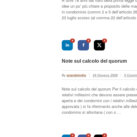
A oltre 18 anni dal varo della prima legge 
idee un po’ più chiare a proposito delle mag
in condominio (commi 2 e 5 dell’articolo 26 
23 luglio scorso (al comma 22 dell’articol
0
0
0
Note sul calcolo del quorum
By
grandeindio
24 Giugno 2009
0 Comm
Note sul calcolo del quorum Per il calcolo
relativi millesimi che devono essere prese
aperta e dei condomini con i relativi mill
approvata ) si fa riferimento anche alle d
condomino si allontana ( con o …
0
0
0