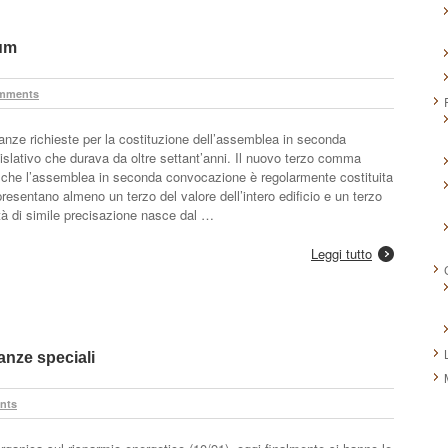
rum
mments
nze richieste per la costituzione dell’assemblea in seconda
slativo che durava da oltre settant’anni. Il nuovo terzo comma
ne che l’assemblea in seconda convocazione è regolarmente costituita
presentano almeno un terzo del valore dell’intero edificio e un terzo
tà di simile precisazione nasce dal …
Leggi tutto
nze speciali
nts