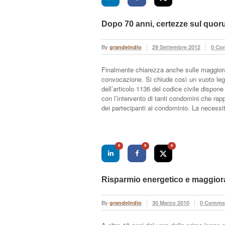
Dopo 70 anni, certezze sul quo
By
grandeindio
29 Settembre 2012
0 Co
Finalmente chiarezza anche sulle maggiora
convocazione. Si chiude così un vuoto legi
dell’articolo 1136 del codice civile dispo
con l’intervento di tanti condomini che rap
dei partecipanti al condominio. La necessi
0
0
0
Risparmio energetico e maggiora
By
grandeindio
30 Marzo 2010
0 Comme