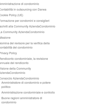
Amministrazione di condominio
Contabilità in outsourcing con Danea
Cookie Policy (UE)
Formazione per condomini e consiglieri
Iscriviti alla Community AziendaCondominio
La Community AziendaCondominio
Missione
Nomina del revisore per la verifica della
contabilità del condominio
Privacy Policy
Rendiconto condominiale, la revisione
annuale del rendiconto
Visione della Community
AziendaCondominio
Consorzio AziendaCondominio
Amministratore di condominio e potere
politico
Amministrazione condominiale e controllo
Buone ragioni amministratore di
condominio