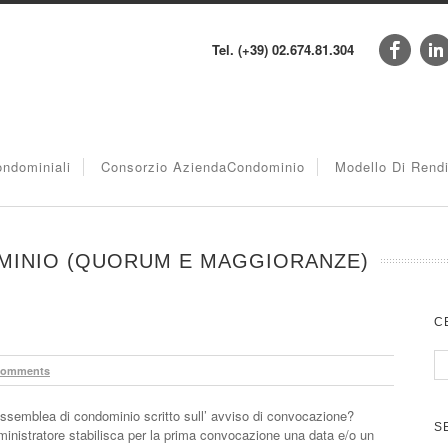
Tel. (+39) 02.674.81.304
ndominiali
Consorzio AziendaCondominio
Modello Di Rend
MINIO (QUORUM E MAGGIORANZE)
C
Comments
’ assemblea di condominio scritto sull’ avviso di convocazione?
S
nistratore stabilisca per la prima convocazione una data e/o un