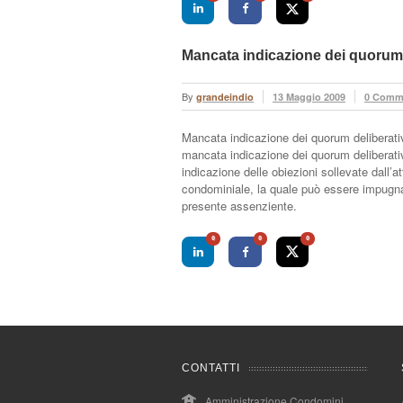
Mancata indicazione dei quorum
By
grandeindio
13 Maggio 2009
0 Comm
Mancata indicazione dei quorum deliberati
mancata indicazione dei quorum deliberativi
indicazione delle obiezioni sollevate dall’at
condominiale, la quale può essere impugn
presente assenziente.
0
0
0
CONTATTI
Amministrazione Condomini