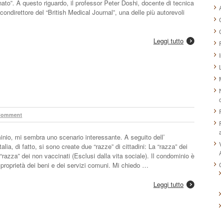
to”. A questo riguardo, il professor Peter Doshi, docente di tecnica
ondirettore del “British Medical Journal”, una delle più autorevoli
Leggi tutto
Comment
io, mi sembra uno scenario interessante. A seguito dell’
lia, di fatto, si sono create due “razze” di cittadini: La “razza” dei
 “razza” dei non vaccinati (Esclusi dalla vita sociale). Il condominio è
la proprietà dei beni e dei servizi comuni. Mi chiedo …
Leggi tutto