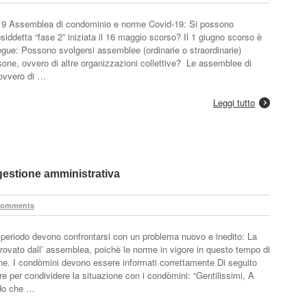
19 Assemblea di condominio e norme Covid-19: Si possono
iddetta “fase 2” iniziata il 16 maggio scorso? Il 1 giugno scorso è
egue: Possono svolgersi assemblee (ordinarie o straordinarie)
ersone, ovvero di altre organizzazioni collettive? Le assemblee di
 ovvero di …
Leggi tutto
gestione amministrativa
Comments
o periodo devono confrontarsi con un problema nuovo e inedito: La
provato dall’ assemblea, poichè le norme in vigore in questo tempo di
. I condòmini devono essere informati correttamente Di seguito
are per condividere la situazione con i condòmini: “Gentilissimi, A
ido che …