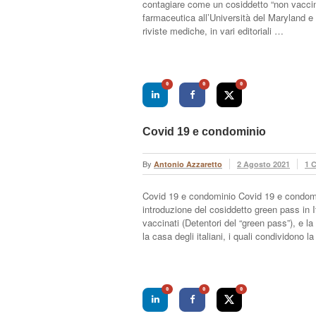
contagiare come un cosiddetto “non vaccina
farmaceutica all’Università del Maryland e c
riviste mediche, in vari editoriali …
0
0
0
Covid 19 e condominio
By
Antonio Azzaretto
2 Agosto 2021
1 
Covid 19 e condominio Covid 19 e condomin
introduzione del cosiddetto green pass in Ita
vaccinati (Detentori del “green pass”), e la
la casa degli italiani, i quali condividono 
0
0
0