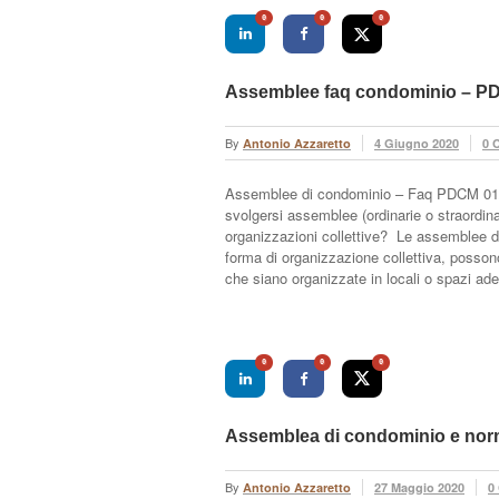
0
0
0
Assemblee faq condominio – PD
By
Antonio Azzaretto
4 Giugno 2020
0 
Assemblee di condominio – Faq PDCM 0
svolgersi assemblee (ordinarie o straordinar
organizzazioni collettive? Le assemblee di 
forma di organizzazione collettiva, possono
che siano organizzate in locali o spazi ad
0
0
0
Assemblea di condominio e nor
By
Antonio Azzaretto
27 Maggio 2020
0