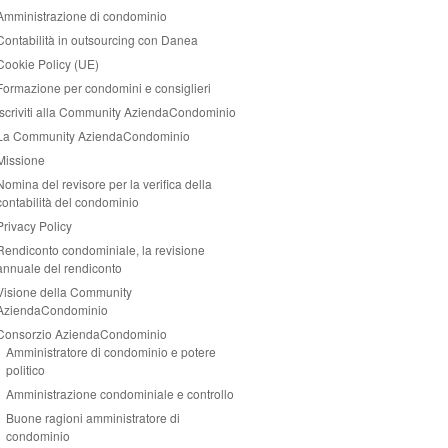
Amministrazione di condominio
Contabilità in outsourcing con Danea
Cookie Policy (UE)
Formazione per condomini e consiglieri
Iscriviti alla Community AziendaCondominio
La Community AziendaCondominio
Missione
Nomina del revisore per la verifica della
contabilità del condominio
Privacy Policy
Rendiconto condominiale, la revisione
annuale del rendiconto
Visione della Community
AziendaCondominio
Consorzio AziendaCondominio
Amministratore di condominio e potere
politico
Amministrazione condominiale e controllo
Buone ragioni amministratore di
condominio