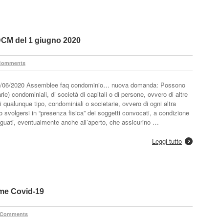
CM del 1 giugno 2020
Comments
1/06/2020 Assemblee faq condominio… nuova domanda: Possono
ie) condominiali, di società di capitali o di persone, ovvero di altre
qualunque tipo, condominiali o societarie, ovvero di ogni altra
 svolgersi in “presenza fisica” dei soggetti convocati, a condizione
eguati, eventualmente anche all’aperto, che assicurino …
Leggi tutto
me Covid-19
 Comments