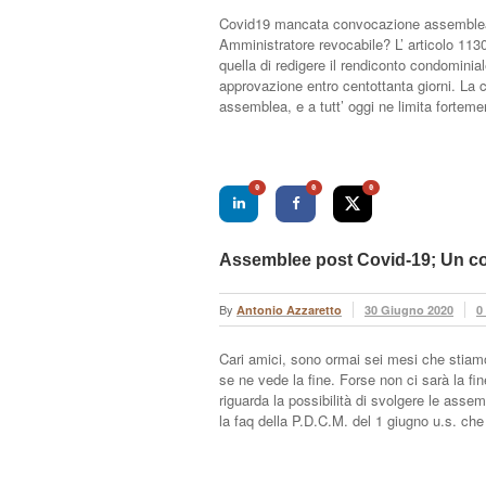
Covid19 mancata convocazione assemblea
Amministratore revocabile? L’ articolo 1130
quella di redigere il rendiconto condominia
approvazione entro centottanta giorni. La c
assemblea, e a tutt’ oggi ne limita fortem
0
0
0
Assemblee post Covid-19; Un com
By
Antonio Azzaretto
30 Giugno 2020
0
Cari amici, sono ormai sei mesi che stiamo 
se ne vede la fine. Forse non ci sarà la f
riguarda la possibilità di svolgere le ass
la faq della P.D.C.M. del 1 giugno u.s. 