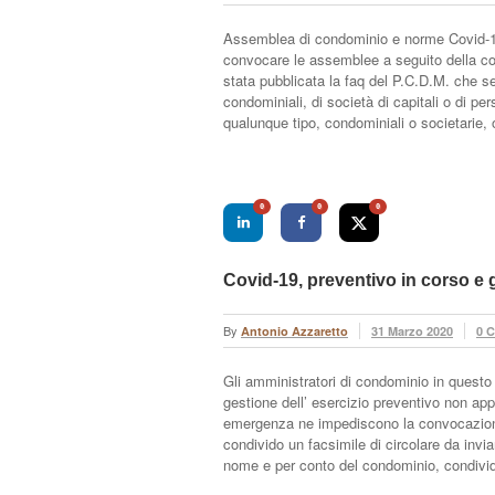
Assemblea di condominio e norme Covid-
convocare le assemblee a seguito della cos
stata pubblicata la faq del P.C.D.M. che s
condominiali, di società di capitali o di p
qualunque tipo, condominiali o societarie,
0
0
0
Covid-19, preventivo in corso e 
By
Antonio Azzaretto
31 Marzo 2020
0 
Gli amministratori di condominio in quest
gestione dell’ esercizio preventivo non ap
emergenza ne impediscono la convocazione
condivido un facsimile di circolare da invi
nome e per conto del condominio, condiv