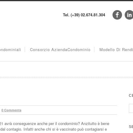
Tel. (+39) 02.674.81.304
ndominiali
Consorzio AziendaCondominio
Modello Di Rend
C
0 Comments
21 avrà conseguenze anche per il condominio? Anzitutto è bene
S
al contagio. Infatti anche chi si è vaccinato può contagiarsi e