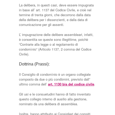
La delibera, in questi casi, deve essere impugnata
in base all’ art. 1137 del Codice Civile, e cioè nel
termine di trenta giorni, che decorrono dalla data
della delibera per i dissenzienti, e dalla data di
comunicazione per gli assenti.
L’ impugnazione delle delibere assembleari, infatti,
è consentita se queste sono illegittime, poichè
“Contrarie alla legge o al regolamento di
condomìnio” (Articolo 1137, 2 comma del Codice
Civile).
Dottrina (Prassi):
Il Consiglio di condomìnio è un organo collegiale
composto da due o più condòmini, previsto dall”
ultimo comma dell’
art. 1130 bis del codice civile
.
Gli usi e le consuetudini hanno di fatto inventato
questo collegio interno di ausilio alla gestione,
nominato da una delibera di assemblea.
Inoltre, hanno attribuito ai Consiglieri dei compiti