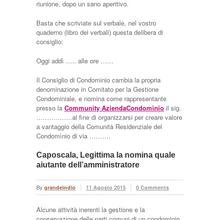
riunione, dopo un sano aperitivo.
Basta che scriviate sul verbale, nel vostro
quaderno (libro dei verbali) questa delibera di
consiglio:
Oggi addì ….. alle ore ……
Il Consiglio di Condominio cambia la propria
denominazione in Comitato per la Gestione
Condominiale, e nomina come rappresentante
presso la
Community AziendaCondomìnio
il sig.
……………..al fine di organizzarsi per creare valore
a vantaggio della Comunità Residenziale del
Condomìnio di via ……….
Caposcala, Legittima la nomina quale
aiutante dell’amministratore
By
grandeindio
11 Agosto 2015
0 Comments
Alcune attività inerenti la gestione e la
conservazione delle parti comuni di un condominio