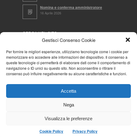
Nomina e conferma amministratore
16 Aprile 2026
CERCA NEL SITO
Gestisci Consenso Cookie
Per fornire le migliori esperienze, utilizziamo tecnologie come i cookie per
memorizzare e/o accedere alle informazioni del dispositivo. Il consenso a
NAVIGA PER
queste tecnologie ci permetterà di elaborare dati come il comportamento di
navigazione o ID unici su questo sito. Non acconsentire o ritirare il
Mappa completa
consenso può influire negativamente su alcune caratteristiche e funzioni.
Mappa categorie
Cookie Policy (UE)
Accetta
Privacy Policy
Forum
Nega
Iscriviti alla Community AziendaCondominio
Visualizza le preferenze
Cookie Policy
Privacy Policy
© 2026
La Community AziendaCondominio