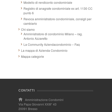
Modello di rendiconto condominiale
Registro di anagrafe condominiale ex art. 1130 CC
punto 6
Revoca amministratore condominiale, consigli per
cambiarlo
Chi siamo
Amministratore di condominio Milano – rag.
Antonio Azzaretto
La Community Aziendacondominio – Faq
La mappa di Azienda Condominio
Mappa categorie
CONTATTI
Amministrazione Condomini
Via Papa Giovanni XXIII° 43
20091 Bresso