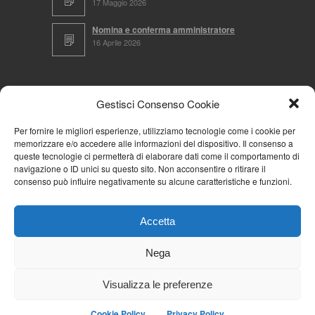
17 Maggio 2026
Nomina e conferma amministratore
16 Aprile 2026
CERCA NEL SITO
Gestisci Consenso Cookie
Per fornire le migliori esperienze, utilizziamo tecnologie come i cookie per
memorizzare e/o accedere alle informazioni del dispositivo. Il consenso a
NAVIGA PER
queste tecnologie ci permetterà di elaborare dati come il comportamento di
navigazione o ID unici su questo sito. Non acconsentire o ritirare il
Mappa completa
consenso può influire negativamente su alcune caratteristiche e funzioni.
Mappa categorie
Cookie Policy (UE)
Accetta
Privacy Policy
Forum
Nega
Iscriviti alla Community AziendaCondominio
Visualizza le preferenze
Cookie Policy
Privacy Policy
© 2026
La Community AziendaCondominio