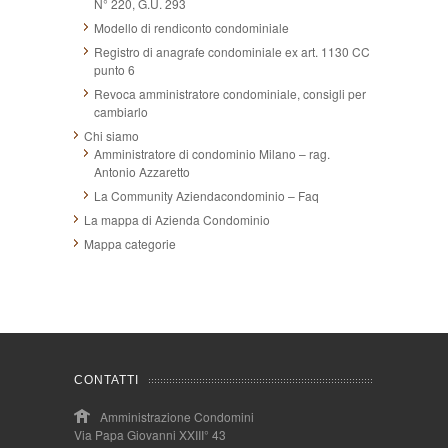
N° 220, G.U. 293
Modello di rendiconto condominiale
Registro di anagrafe condominiale ex art. 1130 CC
punto 6
Revoca amministratore condominiale, consigli per
cambiarlo
Chi siamo
Amministratore di condominio Milano – rag.
Antonio Azzaretto
La Community Aziendacondominio – Faq
La mappa di Azienda Condominio
Mappa categorie
CONTATTI
Amministrazione Condomini
Via Papa Giovanni XXIII° 43