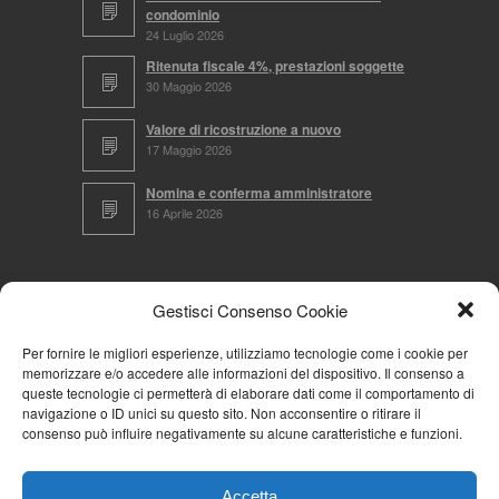
condominio
24 Luglio 2026
Ritenuta fiscale 4%, prestazioni soggette
30 Maggio 2026
Valore di ricostruzione a nuovo
17 Maggio 2026
Nomina e conferma amministratore
16 Aprile 2026
CERCA NEL SITO
Gestisci Consenso Cookie
Per fornire le migliori esperienze, utilizziamo tecnologie come i cookie per
memorizzare e/o accedere alle informazioni del dispositivo. Il consenso a
NAVIGA PER
queste tecnologie ci permetterà di elaborare dati come il comportamento di
navigazione o ID unici su questo sito. Non acconsentire o ritirare il
Mappa completa
consenso può influire negativamente su alcune caratteristiche e funzioni.
Mappa categorie
Cookie Policy (UE)
Accetta