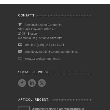
CONTATTI
Amministrazione Condomini
Via Papa Giovanni XXIII° 43
20091 Bresso
c/o studio Rag. Antonio Azzaretto
InfoLine: (+39) 02.674.81.304
antonio.azzaretto@aziendacondominio.it
www.aziendacondominio.it
SOCIAL NETWORK
ARTICOLI RECENTI
Amministrazione e amministratore di