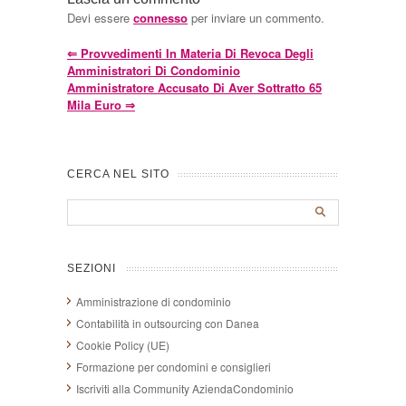
Devi essere
connesso
per inviare un commento.
⇐
Provvedimenti In Materia Di Revoca Degli
Amministratori Di Condominio
Amministratore Accusato Di Aver Sottratto 65
Mila Euro
⇒
CERCA NEL SITO
SEZIONI
Amministrazione di condominio
Contabilità in outsourcing con Danea
Cookie Policy (UE)
Formazione per condomini e consiglieri
Iscriviti alla Community AziendaCondominio