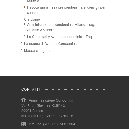
punto 6
Revoca amministratore condominiale, consigli per
cambiarlo
Chi siamo
Amministratore di condominio Milano – rag.
Antonio Azzaretto
La Community Aziendacondominio – Faq
La mappa di Azienda Condominio
Mappa categorie
CONTATTI
Amministrazione Condomini
Via Papa Giovanni XXIII° 43
20091 Bresso
c/o studio Rag. Antonio Azzaretto
InfoLine: (+39) 02.674.81.304