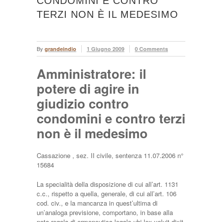
CONDOMINI E CONTRO
TERZI NON È IL MEDESIMO
By
grandeindio
1 Giugno 2009
0 Comments
Amministratore: il
potere di agire in
giudizio contro
condomini e contro terzi
non è il medesimo
Cassazione , sez. II civile, sentenza 11.07.2006 n°
15684
La specialità della disposizione di cui all’art. 1131
c.c., rispetto a quella, generale, di cui all’art. 106
cod. civ., e la mancanza in quest’ultima di
un’analoga previsione, comportano, in base alla
nota regola di ermeneutica legale ubi lex voluit dixit,