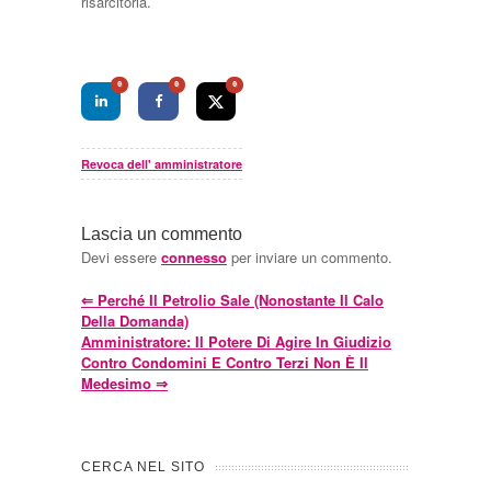
risarcitoria.
0
0
0
Revoca dell' amministratore
Lascia un commento
Devi essere
connesso
per inviare un commento.
⇐
Perché Il Petrolio Sale (nonostante Il Calo
Della Domanda)
Amministratore: Il Potere Di Agire In Giudizio
Contro Condomini E Contro Terzi Non È Il
Medesimo
⇒
CERCA NEL SITO