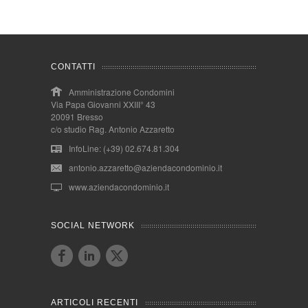
CONTATTI
Amministrazione Condomini
Via Papa Giovanni XXIII° 43
20091 Bresso
c/o studio Rag. Antonio Azzaretto
InfoLine: (+39) 02.674.81.304
antonio.azzaretto@aziendacondominio.it
www.aziendacondominio.it
SOCIAL NETWORK
ARTICOLI RECENTI