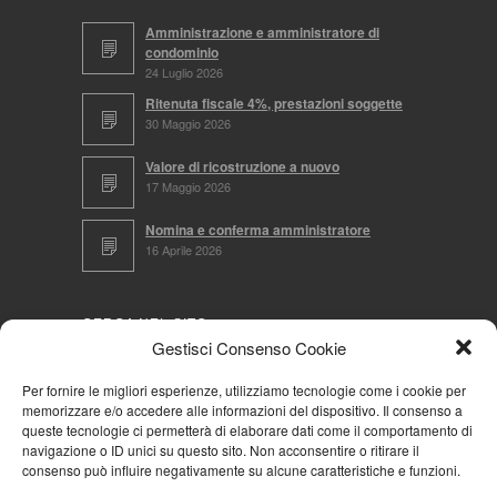
Amministrazione e amministratore di
condominio
24 Luglio 2026
Ritenuta fiscale 4%, prestazioni soggette
30 Maggio 2026
Valore di ricostruzione a nuovo
17 Maggio 2026
Nomina e conferma amministratore
16 Aprile 2026
CERCA NEL SITO
Gestisci Consenso Cookie
Per fornire le migliori esperienze, utilizziamo tecnologie come i cookie per
memorizzare e/o accedere alle informazioni del dispositivo. Il consenso a
NAVIGA PER
queste tecnologie ci permetterà di elaborare dati come il comportamento di
navigazione o ID unici su questo sito. Non acconsentire o ritirare il
Mappa completa
consenso può influire negativamente su alcune caratteristiche e funzioni.
Mappa categorie