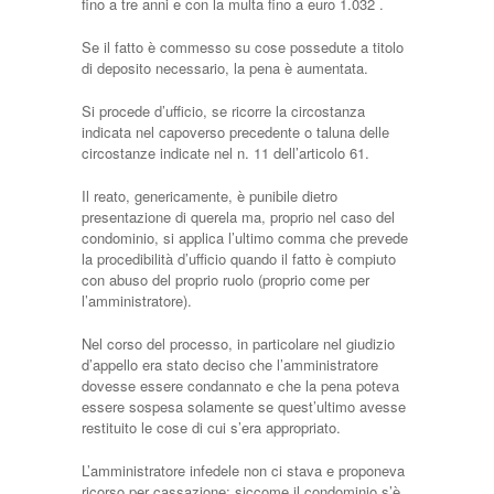
fino a tre anni e con la multa fino a euro 1.032 .
Se il fatto è commesso su cose possedute a titolo
di deposito necessario, la pena è aumentata.
Si procede d’ufficio, se ricorre la circostanza
indicata nel capoverso precedente o taluna delle
circostanze indicate nel n. 11 dell’articolo 61.
Il reato, genericamente, è punibile dietro
presentazione di querela ma, proprio nel caso del
condominio, si applica l’ultimo comma che prevede
la procedibilità d’ufficio quando il fatto è compiuto
con abuso del proprio ruolo (proprio come per
l’amministratore).
Nel corso del processo, in particolare nel giudizio
d’appello era stato deciso che l’amministratore
dovesse essere condannato e che la pena poteva
essere sospesa solamente se quest’ultimo avesse
restituito le cose di cui s’era appropriato.
L’amministratore infedele non ci stava e proponeva
ricorso per cassazione: siccome il condominio s’è