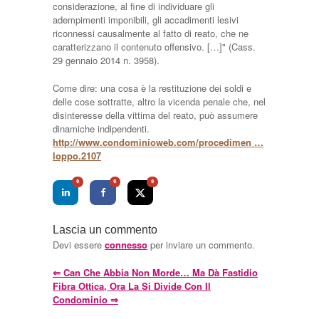
considerazione, al fine di individuare gli
adempimenti imponibili, gli accadimenti lesivi
riconnessi causalmente al fatto di reato, che ne
caratterizzano il contenuto offensivo. […]" (Cass.
29 gennaio 2014 n. 3958).
Come dire: una cosa è la restituzione dei soldi e
delle cose sottratte, altro la vicenda penale che, nel
disinteresse della vittima del reato, può assumere
dinamiche indipendenti.
http://www.condominioweb.com/procedimen …
loppo.2107
0
0
0
Lascia un commento
Devi essere
connesso
per inviare un commento.
⇐
Can Che Abbia Non Morde… Ma Dà Fastidio
Fibra Ottica, Ora La Si Divide Con Il
Condominio
⇒