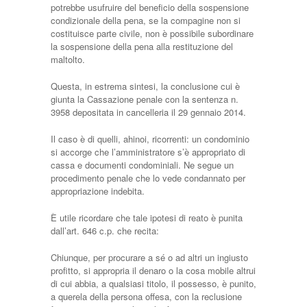
potrebbe usufruire del beneficio della sospensione
condizionale della pena, se la compagine non si
costituisce parte civile, non è possibile subordinare
la sospensione della pena alla restituzione del
maltolto.
Questa, in estrema sintesi, la conclusione cui è
giunta la Cassazione penale con la sentenza n.
3958 depositata in cancelleria il 29 gennaio 2014.
Il caso è di quelli, ahinoi, ricorrenti: un condominio
si accorge che l’amministratore s’è appropriato di
cassa e documenti condominiali. Ne segue un
procedimento penale che lo vede condannato per
appropriazione indebita.
È utile ricordare che tale ipotesi di reato è punita
dall’art. 646 c.p. che recita:
Chiunque, per procurare a sé o ad altri un ingiusto
profitto, si appropria il denaro o la cosa mobile altrui
di cui abbia, a qualsiasi titolo, il possesso, è punito,
a querela della persona offesa, con la reclusione