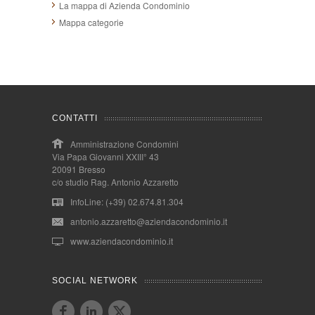
La mappa di Azienda Condominio
Mappa categorie
CONTATTI
Amministrazione Condomini
Via Papa Giovanni XXIII° 43
20091 Bresso
c/o studio Rag. Antonio Azzaretto
InfoLine: (+39) 02.674.81.304
antonio.azzaretto@aziendacondominio.it
www.aziendacondominio.it
SOCIAL NETWORK