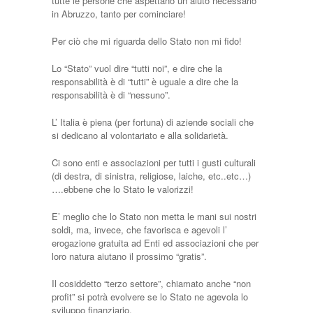
tutte le persone che aspettano un aiuto necessario
in Abruzzo, tanto per cominciare!
Per ciò che mi riguarda dello Stato non mi fido!
Lo “Stato” vuol dire “tutti noi”, e dire che la
responsabilità è di “tutti” è uguale a dire che la
responsabilità è di “nessuno”.
L’ Italia è piena (per fortuna) di aziende sociali che
si dedicano al volontariato e alla solidarietà.
Ci sono enti e associazioni per tutti i gusti culturali
(di destra, di sinistra, religiose, laiche, etc..etc…)
….ebbene che lo Stato le valorizzi!
E’ meglio che lo Stato non metta le mani sui nostri
soldi, ma, invece, che favorisca e agevoli l’
erogazione gratuita ad Enti ed associazioni che per
loro natura aiutano il prossimo “gratis”.
Il cosiddetto “terzo settore”, chiamato anche “non
profit” si potrà evolvere se lo Stato ne agevola lo
sviluppo finanziario.