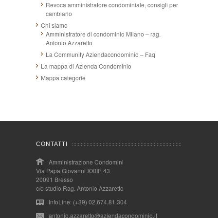
Revoca amministratore condominiale, consigli per
cambiarlo
Chi siamo
Amministratore di condominio Milano – rag.
Antonio Azzaretto
La Community Aziendacondominio – Faq
La mappa di Azienda Condominio
Mappa categorie
CONTATTI
Amministrazione Condomini
Via Papa Giovanni XXIII° 43
20091 Bresso
c/o studio Rag. Antonio Azzaretto
InfoLine: (+39) 02.674.81.304
antonio.azzaretto@aziendacondominio.it