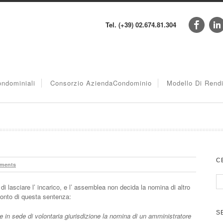
Tel. (+39) 02.674.81.304
ndominiali
Consorzio AziendaCondominio
Modello Di Rend
C
ments
di lasciare l’ incarico, e l’ assemblea non decida la nomina di altro
conto di questa sentenza:
S
e in sede di volontaria giurisdizione la nomina di un amministratore