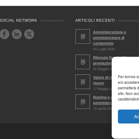
SOCIAL NETWORK
ARTICOLI RECENTI
Amministrazione e
amministratore di
condominio
24 Luglio 2026
Ritenuta fiscale 4%,
prestazioni soggette
30 Maggio 2026
Per fornire 
Valore di ricostruzione a
e/o accedere
nuovo
permetterà d
17 Maggio 2026
sito. Non ac
Nomina e conferma
caratteristic
amministratore
16 Aprile 2026
Ac