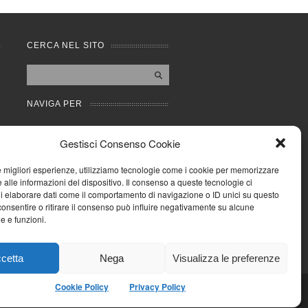
CERCA NEL SITO
NAVIGA PER
Mappa completa
Gestisci Consenso Cookie
Mappa categorie
Cookie Policy (UE)
le migliori esperienze, utilizziamo tecnologie come i cookie per memorizzare
Privacy Policy
 alle informazioni del dispositivo. Il consenso a queste tecnologie ci
i elaborare dati come il comportamento di navigazione o ID unici su questo
Forum
consentire o ritirare il consenso può influire negativamente su alcune
Iscriviti alla Community
he e funzioni.
AziendaCondominio
cetta
Nega
Visualizza le preferenze
Cookie Policy
Privacy Policy