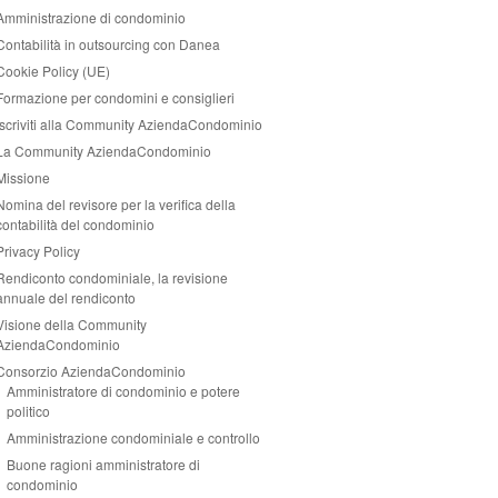
Amministrazione di condominio
Contabilità in outsourcing con Danea
Cookie Policy (UE)
Formazione per condomini e consiglieri
Iscriviti alla Community AziendaCondominio
La Community AziendaCondominio
Missione
Nomina del revisore per la verifica della
contabilità del condominio
Privacy Policy
Rendiconto condominiale, la revisione
annuale del rendiconto
Visione della Community
AziendaCondominio
Consorzio AziendaCondominio
Amministratore di condominio e potere
politico
Amministrazione condominiale e controllo
Buone ragioni amministratore di
condominio