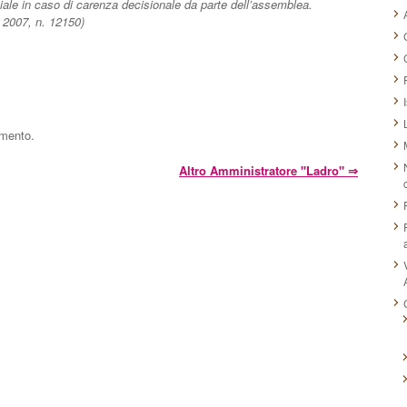
iale in caso di carenza decisionale da parte dell’assemblea.
 2007, n. 12150)
mmento.
Altro Amministratore "ladro"
⇒