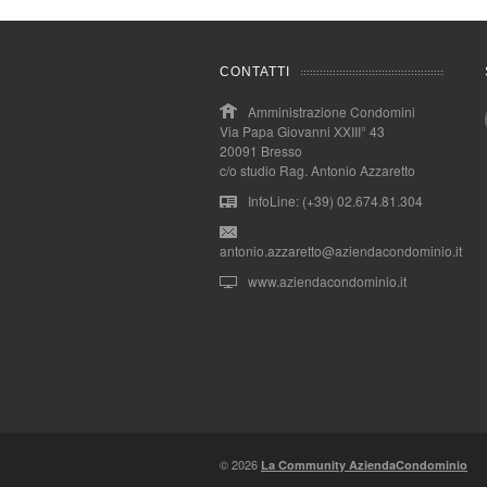
CONTATTI
Amministrazione Condomini
Via Papa Giovanni XXIII° 43
20091 Bresso
c/o studio Rag. Antonio Azzaretto
InfoLine: (+39) 02.674.81.304
antonio.azzaretto@aziendacondominio.it
www.aziendacondominio.it
© 2026
La Community AziendaCondominio