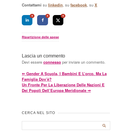
Contattami
su
linkedin
, su
facebook
, su
X
0
0
0
Ripartizione delle spese
Lascia un commento
Devi essere
connesso
per inviare un commento.
⇐
Gender A Scuola, I Bambini E L’orco. Ma La
Famiglia Dov’è?
Un Fronte Per La Liberazione Delle Nazioni E
Dei Popoli Dell’Europa Meridionale
⇒
CERCA NEL SITO