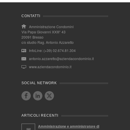
CONTATTI
Amministrazione Condomini
Via Papa Giovanni XXIII° 43
20091 Bresso
c/o studio Rag. Antonio Azzaretto
InfoLine: (+39) 02.674.81.304
antonio.azzaretto@aziendacondominio.it
www.aziendacondominio.it
SOCIAL NETWORK
ARTICOLI RECENTI
Amministrazione e amministratore di