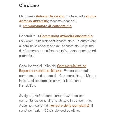
Chi siamo
Mi chiamo
Antonio Azzaretto
, titolare dello
studio
Antonio Azzaretto
; Accetto incarichi
di
amministratore di condominio
.
Ho fondato la
Community AziendaCondominio
:
La Community AziendaCondominio è un autorevole
alleato nella conduzione del condominio; un punto
di riferimento e una fonte di informazioni precisa ed
attendibile.
Sono Iscritto all’ albo dei
Commercialisti ed
Esperti contabili di Milano
. Faccio parte della
commissione di studio dei Commercialisti di Milano
in tema di condominio e amministrazione
immobiliare.
Svolgo attività di consulente di azienda per
comunità residenziali che abitano in condominio.
Assumo incarichi di
revisore della contabilità
ai
sensi dell’ art. 1130 bis del codice civile.