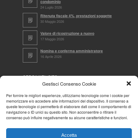
condominio
24 Luglio 2026
Ritenuta fiscale 4%, prestazioni soggette
30 Maggio 2026
Valore di ricostruzione a nuovo
17 Maggio 2026
Nomina e conferma amministratore
16 Aprile 2026
CERCA NEL SITO
Gestisci Consenso Cookie
Per fornire le migliori esperienze, utilizziamo tecnologie come i cookie per
memorizzare e/o accedere alle informazioni del dispositivo. Il consenso a
NAVIGA PER
queste tecnologie ci permetterà di elaborare dati come il comportamento di
navigazione o ID unici su questo sito. Non acconsentire o ritirare il
Mappa completa
consenso può influire negativamente su alcune caratteristiche e funzioni.
Mappa categorie
Cookie Policy (UE)
Accetta
Privacy Policy