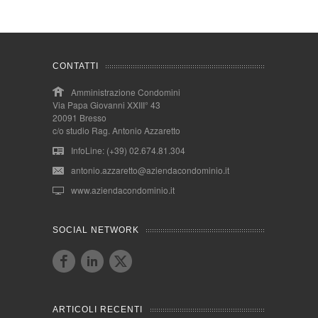
CONTATTI
Amministrazione Condomini
Via Papa Giovanni XXIII° 43
20091 Bresso
c/o studio Rag. Antonio Azzaretto
InfoLine: (+39) 02.674.81.304
antonio.azzaretto@aziendacondominio.it
www.aziendacondominio.it
SOCIAL NETWORK
ARTICOLI RECENTI