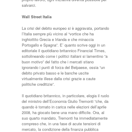
salvarci.
Wall Street Italia
La crisi del debito europeo si è aggravata, portando
l’Italia sempre più vicino al “vortice che ha
inghiottito Grecia e Irlanda e che minaccia
Portogallo e Spagna”. E’ quanto scrive oggi in un
editoriale il quotidiano britannico Financial Times,
sottolineando come i politici italiani si lamentino “a
buon motivo” del fatto che i mercati stiano
ignorando i punti di forza del Belpaese, ossia “un
debito privato basso e le banche uscite
virtualmente illese dalla crisi grazie a caute
politiche creditizie”.
Il quotidiano britannico, in particolare, elogia il ruolo
del ministro dell’Economia Giulio Tremonti “che, da
quando è tornato in carica nelle elezioni dell’aprile
2008, ha giocato bene una mano difficile. Ora, al
suo quarto mandato, Tremonti ha immediatamente
compreso che, in una fase di acute tensioni di
mercato, la condizione della finanza pubblica