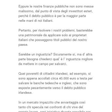
Eppure le nostre finanze pubbliche non sono messe
malissimo, dal punto di vista degli investitori esteri,
perchè il debito pubblico è per la maggior parte
nelle mani di noi italiani.
Pertanto, per risolvere i nostri problemi, basterebbe
una patrimoniale da applicare solo ai proprietari
italiani che posseggono titoli pubblici del nostro
paese.
Sarebbe un ingiustizia? Sicuramente si, ma d’ altra
parte bisogna chiederci qual’ è l’ ingiustizia migliore
da mettere in campo per salvarci.
Quei poveretti di cittadini irlandesi, ad esempio, si
sono appena accollati circa 40.000 euro a testa per
salvare le banche tedesche e inglesi, che sono
esposte pesantemente verso il debito pubblico
irlandese.
In un mercato impazzito che avvantaggia così
tanto chi specula nei confronti di chi vive del
proprio lavoro, ogni iniziativa diventa possibile per