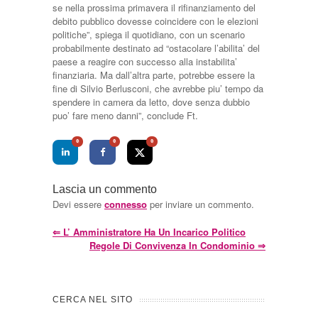
se nella prossima primavera il rifinanziamento del
debito pubblico dovesse coincidere con le elezioni
politiche”, spiega il quotidiano, con un scenario
probabilmente destinato ad “ostacolare l’abilita’ del
paese a reagire con successo alla instabilita’
finanziaria. Ma dall’altra parte, potrebbe essere la
fine di Silvio Berlusconi, che avrebbe piu’ tempo da
spendere in camera da letto, dove senza dubbio
puo’ fare meno danni”, conclude Ft.
0
0
0
Lascia un commento
Devi essere
connesso
per inviare un commento.
⇐
L’ Amministratore Ha Un Incarico Politico
Regole Di Convivenza In Condominio
⇒
CERCA NEL SITO