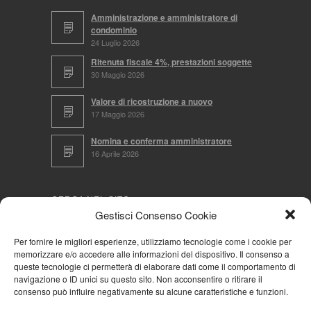
Amministrazione e amministratore di
condominio
24 Luglio 2026
Ritenuta fiscale 4%, prestazioni soggette
30 Maggio 2026
Valore di ricostruzione a nuovo
17 Maggio 2026
Nomina e conferma amministratore
16 Aprile 2026
CERCA NEL SITO
Gestisci Consenso Cookie
Per fornire le migliori esperienze, utilizziamo tecnologie come i cookie per
memorizzare e/o accedere alle informazioni del dispositivo. Il consenso a
NAVIGA PER
queste tecnologie ci permetterà di elaborare dati come il comportamento di
navigazione o ID unici su questo sito. Non acconsentire o ritirare il
Mappa completa
consenso può influire negativamente su alcune caratteristiche e funzioni.
Mappa categorie