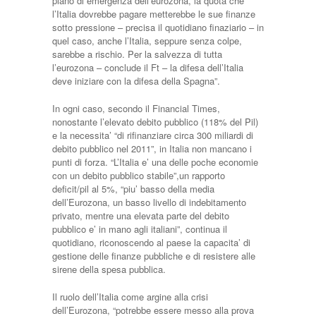
piano di emergenza dell’eurozona, la quota che
l’Italia dovrebbe pagare metterebbe le sue finanze
sotto pressione – precisa il quotidiano finaziario – in
quel caso, anche l’Italia, seppure senza colpe,
sarebbe a rischio. Per la salvezza di tutta
l’eurozona – conclude il Ft – la difesa dell’Italia
deve iniziare con la difesa della Spagna”.
In ogni caso, secondo il Financial Times,
nonostante l’elevato debito pubblico (118% del Pil)
e la necessita’ “di rifinanziare circa 300 miliardi di
debito pubblico nel 2011”, in Italia non mancano i
punti di forza. “L’Italia e’ una delle poche economie
con un debito pubblico stabile”,un rapporto
deficit/pil al 5%, “piu’ basso della media
dell’Eurozona, un basso livello di indebitamento
privato, mentre una elevata parte del debito
pubblico e’ in mano agli italiani”, continua il
quotidiano, riconoscendo al paese la capacita’ di
gestione delle finanze pubbliche e di resistere alle
sirene della spesa pubblica.
Il ruolo dell’Italia come argine alla crisi
dell’Eurozona, “potrebbe essere messo alla prova