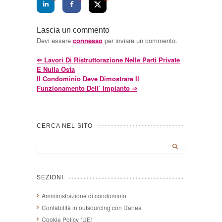
Lascia un commento
Devi essere
connesso
per inviare un commento.
⇐
Lavori Di Ristruttorazione Nelle Parti Private
E Nulla Osta
Il Condominio Deve Dimostrare Il
Funzionamento Dell’ Impianto
⇒
CERCA NEL SITO
SEZIONI
Amministrazione di condominio
Contabilità in outsourcing con Danea
Cookie Policy (UE)