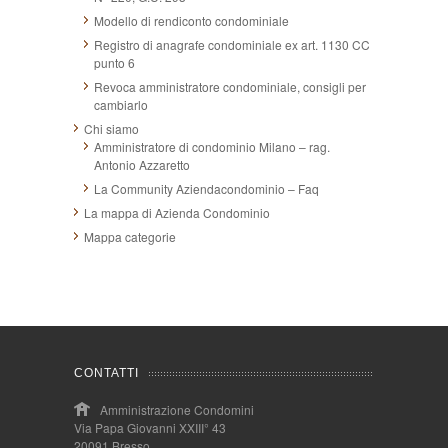
Modello di rendiconto condominiale
Registro di anagrafe condominiale ex art. 1130 CC
punto 6
Revoca amministratore condominiale, consigli per
cambiarlo
Chi siamo
Amministratore di condominio Milano – rag.
Antonio Azzaretto
La Community Aziendacondominio – Faq
La mappa di Azienda Condominio
Mappa categorie
CONTATTI
Amministrazione Condomini
Via Papa Giovanni XXIII° 43
20091 Bresso