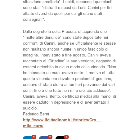
situazione creditoria". I soldi, secondo i querelanti,
sono stati "distratti e spesi da Loris Canini per fini
affatto diversi da quelli per cui gli erano stati
consegnati".
Dalla segreteria della Procura, si apprende che
"molte altre denunce" sono state depositate nei
confronti di Canini, anche se ufficialmente le stesse
non risultano ancora riunite in unico fascicolo di
indagine. Intervistato a fine agosto, Canini aveva
raccontato al ‘Cittadino’ la sua versione, negando di
essersi arricchito in alcun modo dalla vicenda. "Non
ho intascato un euro- aveva detto- il motivo di tutta
questa vicenda era dovuto a problemi di gestione,
cercavo di stare dietro ai fornitori prelvando dai vari
conti, fino a che tutto non mi è crollato addosso".
Canini, aveva riferito, certificati medici alla mano, di
essere caduto in depressione e di aver tentato il
suicidio.
Federico Berni
http://www.ilcittadinomb.it/stories/Cro …
mila_euro/
0
0
0