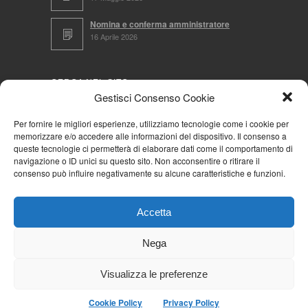
Nomina e conferma amministratore
16 Aprile 2026
CERCA NEL SITO
Gestisci Consenso Cookie
Per fornire le migliori esperienze, utilizziamo tecnologie come i cookie per
memorizzare e/o accedere alle informazioni del dispositivo. Il consenso a
NAVIGA PER
queste tecnologie ci permetterà di elaborare dati come il comportamento di
navigazione o ID unici su questo sito. Non acconsentire o ritirare il
Mappa completa
consenso può influire negativamente su alcune caratteristiche e funzioni.
Mappa categorie
Cookie Policy (UE)
Accetta
Privacy Policy
Forum
Nega
Iscriviti alla Community AziendaCondominio
Visualizza le preferenze
Cookie Policy
Privacy Policy
© 2026
La Community AziendaCondominio