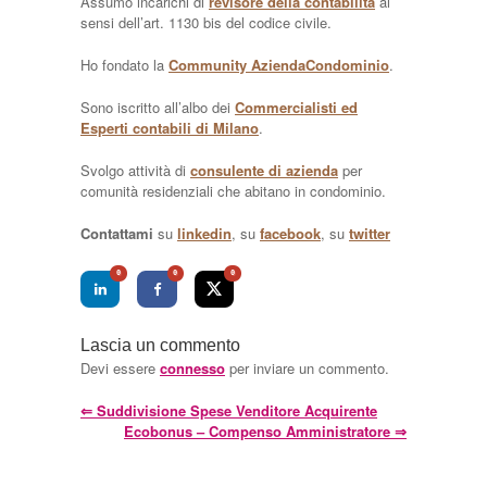
Assumo incarichi di
revisore della contabilità
ai
sensi dell’art. 1130 bis del codice civile.
Ho fondato la
Community AziendaCondominio
.
Sono iscritto all’albo dei
Commercialisti ed
Esperti contabili di Milano
.
Svolgo attività di
consulente di azienda
per
comunità residenziali che abitano in condominio.
Contattami
su
linkedin
, su
facebook
, su
twitter
0
0
0
Lascia un commento
Devi essere
connesso
per inviare un commento.
⇐
Suddivisione Spese Venditore Acquirente
Ecobonus – Compenso Amministratore
⇒