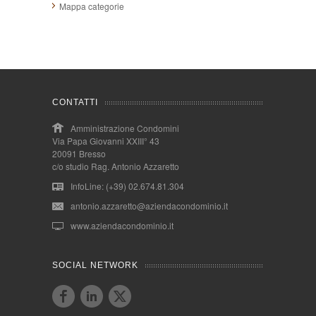
Mappa categorie
CONTATTI
Amministrazione Condomini
Via Papa Giovanni XXIII° 43
20091 Bresso
c/o studio Rag. Antonio Azzaretto
InfoLine: (+39) 02.674.81.304
antonio.azzaretto@aziendacondominio.it
www.aziendacondominio.it
SOCIAL NETWORK