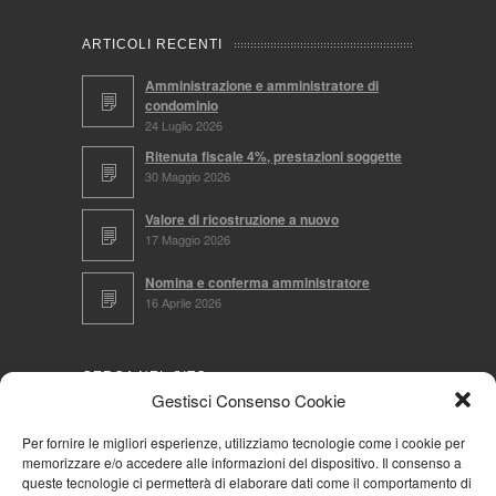
ARTICOLI RECENTI
Amministrazione e amministratore di
condominio
24 Luglio 2026
Ritenuta fiscale 4%, prestazioni soggette
30 Maggio 2026
Valore di ricostruzione a nuovo
17 Maggio 2026
Nomina e conferma amministratore
16 Aprile 2026
CERCA NEL SITO
Gestisci Consenso Cookie
Per fornire le migliori esperienze, utilizziamo tecnologie come i cookie per
memorizzare e/o accedere alle informazioni del dispositivo. Il consenso a
NAVIGA PER
queste tecnologie ci permetterà di elaborare dati come il comportamento di