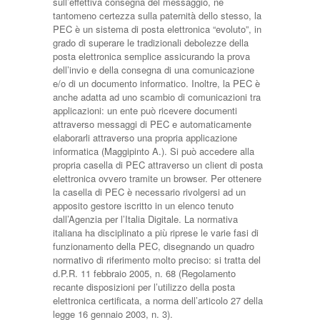
sull’effettiva consegna del messaggio, né
tantomeno certezza sulla paternità dello stesso, la
PEC è un sistema di posta elettronica “evoluto”, in
grado di superare le tradizionali debolezze della
posta elettronica semplice assicurando la prova
dell’invio e della consegna di una comunicazione
e/o di un documento informatico. Inoltre, la PEC è
anche adatta ad uno scambio di comunicazioni tra
applicazioni: un ente può ricevere documenti
attraverso messaggi di PEC e automaticamente
elaborarli attraverso una propria applicazione
informatica (Maggipinto A.). Si può accedere alla
propria casella di PEC attraverso un client di posta
elettronica ovvero tramite un browser. Per ottenere
la casella di PEC è necessario rivolgersi ad un
apposito gestore iscritto in un elenco tenuto
dall’Agenzia per l’Italia Digitale. La normativa
italiana ha disciplinato a più riprese le varie fasi di
funzionamento della PEC, disegnando un quadro
normativo di riferimento molto preciso: si tratta del
d.P.R. 11 febbraio 2005, n. 68 (Regolamento
recante disposizioni per l’utilizzo della posta
elettronica certificata, a norma dell’articolo 27 della
legge 16 gennaio 2003, n. 3).