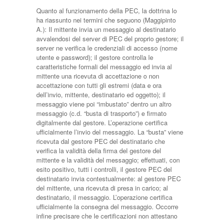
Quanto al funzionamento della PEC, la dottrina lo
ha riassunto nei termini che seguono (Maggipinto
A.): Il mittente invia un messaggio al destinatario
avvalendosi del server di PEC del proprio gestore; il
server ne verifica le credenziali di accesso (nome
utente e password); il gestore controlla le
caratteristiche formali del messaggio ed invia al
mittente una ricevuta di accettazione o non
accettazione con tutti gli estremi (data e ora
dell’invio, mittente, destinatario ed oggetto); il
messaggio viene poi “imbustato” dentro un altro
messaggio (c.d. “busta di trasporto”) e firmato
digitalmente dal gestore. L’operazione certifica
ufficialmente l’invio del messaggio. La “busta” viene
ricevuta dal gestore PEC del destinatario che
verifica la validità della firma del gestore del
mittente e la validità del messaggio; effettuati, con
esito positivo, tutti i controlli, il gestore PEC del
destinatario invia contestualmente: al gestore PEC
del mittente, una ricevuta di presa in carico; al
destinatario, il messaggio. L’operazione certifica
ufficialmente la consegna del messaggio. Occorre
infine precisare che le certificazioni non attestano