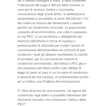
fax o tramite consegna a mano, e deve contenere
l’indicazione del luogo e dell’ora della riunione; in
caso poi di omessa, tardiva o incompleta
convocazione degli aventi diritto, la deliberazione
assembleare è annullabile ai sensi dell’articolo 1137
del codice su istanza dei dissenzienti o assenti
perché non ritualmente convocati. La prescrizione
consente all’amministratore, una volta in possesso
di una PEC, in via facoltativa o obbligatoria (es:
esercizio dell’attività in forma di impresa o
professionale) di utilizzarla per inviare l’avviso di
convocazione dell’assemblea nei confronti di quei
condomini i quali gli abbiano manifestato la volontà
di avvalersi, per le comunicazioni inerenti al
condominio amministrato, dell’indirizzo PEC già in
loro possesso per libera scelta o per obbligo di
legge (si pensi al caso in cui la veste di condomino
è assunta da una impresa, un professionista iscritto
ad un Ordine, una Pubblica Amministrazione).
D. Oltre all’avviso di convocazione, nel regime del
condominio negli edifici è possibile individuare altri
riferimenti normativi che richiamano l’utilizzo della
PEC?