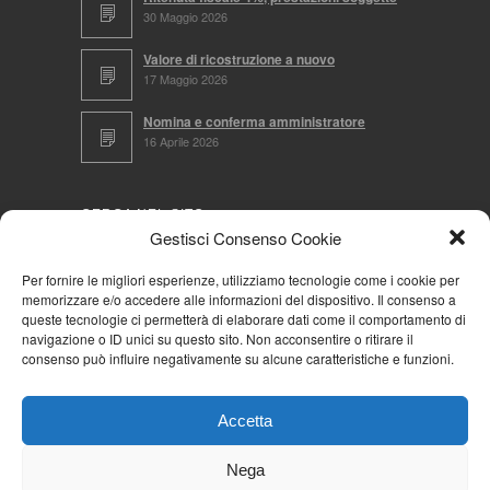
30 Maggio 2026
Valore di ricostruzione a nuovo
17 Maggio 2026
Nomina e conferma amministratore
16 Aprile 2026
CERCA NEL SITO
Gestisci Consenso Cookie
Per fornire le migliori esperienze, utilizziamo tecnologie come i cookie per
memorizzare e/o accedere alle informazioni del dispositivo. Il consenso a
NAVIGA PER
queste tecnologie ci permetterà di elaborare dati come il comportamento di
navigazione o ID unici su questo sito. Non acconsentire o ritirare il
Mappa completa
consenso può influire negativamente su alcune caratteristiche e funzioni.
Mappa categorie
Cookie Policy (UE)
Accetta
Privacy Policy
Forum
Nega
Iscriviti alla Community AziendaCondominio