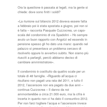
Ora la questione è passata ai legali, ma la gente si
chiede: dove sono finiti i soldi?
«La riunione sul bilancio 2012 doveva essere fatta
a febbraio poi è stata spostata a giugno, poi non si
è fatta – racconta Pasquale Cuzzocrea, un capo-
scala del condominio di via Spadolini – Ho sempre
avuto un buon rapporto con Angotzi ed essendo in
pensione spesso gli ho dato una mano: quando nel
palazzo si presentava un problema cercavo di
risolverlo oppure lo avvertivo subito. Non siamo più
riusciti a parlargli, perciò abbiamo deciso di
cambiare amministratore».
Il condominio è costituito da quattro scale per un
totale di 48 famiglie. «Riguardo all’acqua ci
risultano non pagati una rata del 2011, e tutto il
2012, l’ascensore non era pagato da due anni –
continua Cuzzocrea – Il danno da noi
ammonterebbe a circa 21.000 euro, ma la cifra è
incerta in quanto non ci ha dato il consuntivo 2012.
Per non farci togliere l’acqua e l’ascensore invece