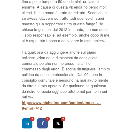
fino a poco tempo fa 50 condomini, un lavoro
enorme. A causa di questa vicenda ho perso molti
clienti. Il mio nome è stato screditato. Secondo lei:
se avessi davvero sottratto tutti quei soldi, sarei
rimasto qui a sopportare tutto questo fango? Ho
chiuso le gestioni del 2012 in ritardo, ma non sono
il solo responsabile: ad esempio, anche dopo di me
si è aspettato troppo a convocare le assemblee».
Ha qualcosa da aggiungere anche sul piano
politico: «Non do le dimissioni da consigliere
comunale perché non ho preso nulla. Ho
commesso degli errori. Bisogna distinguere l’ambito
politico da quello professionale. Dal ’99 sono in
consiglio comunale e nessuno ha mai avuto niente
da dire sul mio operato. Se qualcuno ha qualcosa
da ridire lo faccia oggi soprattutto nel partito in cui
milito».
http://www.nichelino.com/content/index. …
Itemid=412
0
0
0