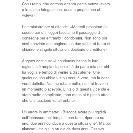
Con i tempi che corrono e tanta gente senza lavoro
o in cassa-integrazione, questa proprio non ci
voleva».
L’amministratore si difende: «Martedì prossimo (lo
scorso per chi legge) facciamo il passaggio di
consegne per entrambi i condomini. Non sono poi
così convinto che pagheranno due volte; si tratta di
chiarire le singole situazioni debitorie o creditorie».
Angotzi continua: «I condomini hanno le loro
ragioni, c’è ampia disponibilità da parte mia per chi
ha voglia e tempo di venire a discuterne. Che
qualcuno non abbia visto i conti è vero, ma la cosa
verrà definita. Non ho rubato nulla, non mi trovo in
un momento piacevole. L’inizio di questa vicenda è
stato molto complicato, man mano si è preso atto
che la situazione va affrontata».
Un errore lo ammette: «Bisogna avere più rigidità
nell’incassare nei tempi: il non farlo, riportato su
uno, due anni conduce a questa situazione”. Ma poi
rilancia: «Ho qui lo studio da dieci anni. Gestivo