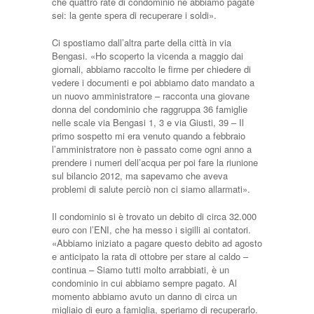
che quattro rate di condominio ne abbiamo pagate
sei: la gente spera di recuperare i soldi».
Ci spostiamo dall’altra parte della città in via
Bengasi. «Ho scoperto la vicenda a maggio dai
giornali, abbiamo raccolto le firme per chiedere di
vedere i documenti e poi abbiamo dato mandato a
un nuovo amministratore – racconta una giovane
donna del condominio che raggruppa 36 famiglie
nelle scale via Bengasi 1, 3 e via Giusti, 39 – Il
primo sospetto mi era venuto quando a febbraio
l’amministratore non è passato come ogni anno a
prendere i numeri dell’acqua per poi fare la riunione
sul bilancio 2012, ma sapevamo che aveva
problemi di salute perciò non ci siamo allarmati».
Il condominio si è trovato un debito di circa 32.000
euro con l’ENI, che ha messo i sigilli ai contatori.
«Abbiamo iniziato a pagare questo debito ad agosto
e anticipato la rata di ottobre per stare al caldo –
continua – Siamo tutti molto arrabbiati, è un
condominio in cui abbiamo sempre pagato. Al
momento abbiamo avuto un danno di circa un
migliaio di euro a famiglia, speriamo di recuperarlo.