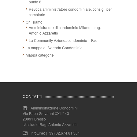
punto 6
Revoca amministratore condominiale, consigli per
cambiarlo
Chi siamo
Amministratore di condominio Milano – rag.
Antonio Azzaretto
La Community Aziendacondominio – Faq
La mappa di Azienda Condominio
Mappa categorie
CONTATTI
Amministrazione Condomini
Via Papa Giovanni XXIII° 43
20091 Bresso
c/o studio Rag. Antonio Azzaretto
InfoLine: (+39) 02.674.81.304