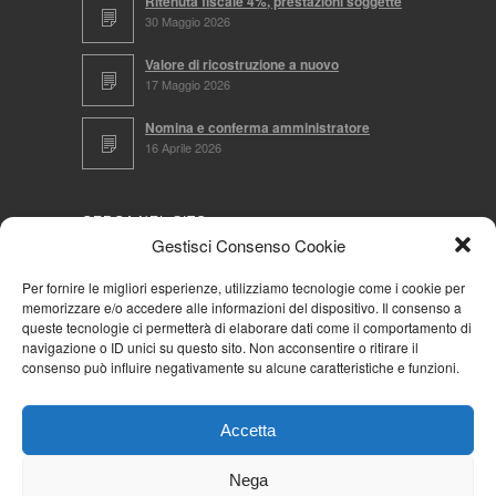
Ritenuta fiscale 4%, prestazioni soggette
30 Maggio 2026
Valore di ricostruzione a nuovo
17 Maggio 2026
Nomina e conferma amministratore
16 Aprile 2026
CERCA NEL SITO
Gestisci Consenso Cookie
Per fornire le migliori esperienze, utilizziamo tecnologie come i cookie per
memorizzare e/o accedere alle informazioni del dispositivo. Il consenso a
NAVIGA PER
queste tecnologie ci permetterà di elaborare dati come il comportamento di
navigazione o ID unici su questo sito. Non acconsentire o ritirare il
Mappa completa
consenso può influire negativamente su alcune caratteristiche e funzioni.
Mappa categorie
Cookie Policy (UE)
Accetta
Privacy Policy
Forum
Nega
Iscriviti alla Community AziendaCondominio