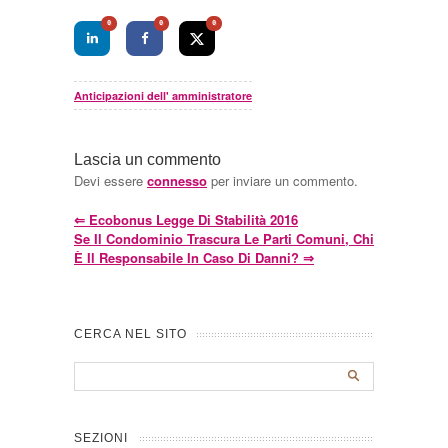
0
0
0
Anticipazioni dell' amministratore
Lascia un commento
Devi essere
connesso
per inviare un commento.
⇐
Ecobonus Legge Di Stabilità 2016
Se Il Condominio Trascura Le Parti Comuni, Chi
È Il Responsabile In Caso Di Danni?
⇒
CERCA NEL SITO
SEZIONI