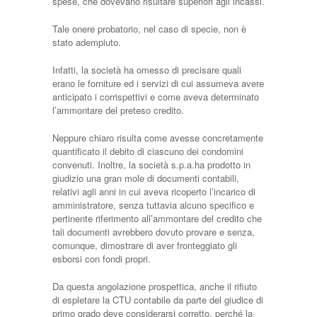
spese, che dovevano risultare superiori agli incassi.
Tale onere probatorio, nel caso di specie, non è
stato adempiuto.
Infatti, la società ha omesso di precisare quali
erano le forniture ed i servizi di cui assumeva avere
anticipato i corrispettivi e come aveva determinato
l’ammontare del preteso credito.
Neppure chiaro risulta come avesse concretamente
quantificato il debito di ciascuno dei condomini
convenuti. Inoltre, la società s.p.a.ha prodotto in
giudizio una gran mole di documenti contabili,
relativi agli anni in cui aveva ricoperto l’incarico di
amministratore, senza tuttavia alcuno specifico e
pertinente riferimento all’ammontare del credito che
tali documenti avrebbero dovuto provare e senza,
comunque, dimostrare di aver fronteggiato gli
esborsi con fondi propri.
Da questa angolazione prospettica, anche il rifiuto
di espletare la CTU contabile da parte del giudice di
primo grado deve considerarsi corretto, perché la