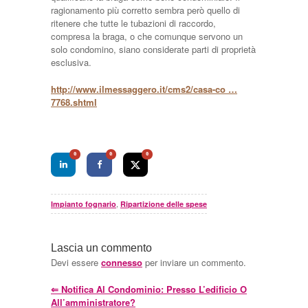
ragionamento più corretto sembra però quello di
ritenere che tutte le tubazioni di raccordo,
compresa la braga, o che comunque servono un
solo condomino, siano considerate parti di proprietà
esclusiva.
http://www.ilmessaggero.it/cms2/casa-co …
7768.shtml
0
0
0
,
Impianto fognario
Ripartizione delle spese
Lascia un commento
Devi essere
connesso
per inviare un commento.
⇐
Notifica Al Condominio: Presso L’edificio O
All’amministratore?