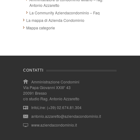
Antonio Azzaretto
La Community Aziendacondominio – Faq
La mappa di Azienda Condominio
Mappa categorie
CONTATTI
Amministrazione Condomini
Via Papa Giovanni XXIII° 43
20091 Bresso
c/o studio Rag. Antonio Azzaretto
InfoLine: (+39) 02.674.81.304
antonio.azzaretto@aziendacondominio.it
www.aziendacondominio.it