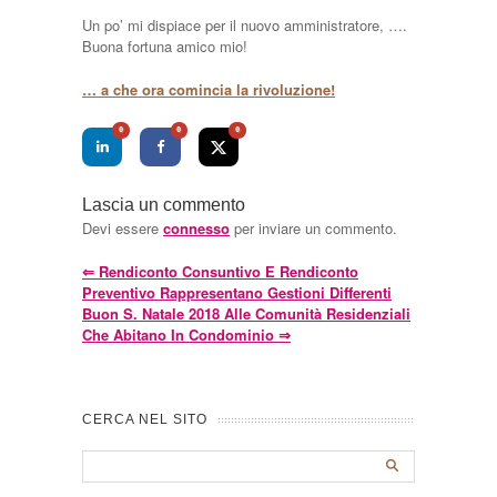
Un po’ mi dispiace per il nuovo amministratore, ….
Buona fortuna amico mio!
… a che ora comincia la rivoluzione!
0
0
0
Lascia un commento
Devi essere
connesso
per inviare un commento.
⇐
Rendiconto Consuntivo E Rendiconto
Preventivo Rappresentano Gestioni Differenti
Buon S. Natale 2018 Alle Comunità Residenziali
Che Abitano In Condominio
⇒
CERCA NEL SITO