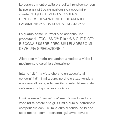
Lo osservo mentre agita e sfoglia il rendiconto, con
la speranza di trovare qualcosa da oppormi e mi
chiede: “E QUESTI ZERO VIRGOLA 6
CENTESIMI DI SANZIONE DI RITARDATO
PAGAMENTO??? DA DOVE VENGONO???”
Lo guardo come un fratello ed accenno una
proposta: “LI TOGLIAMO?” E lui: “MA CHE DICE?
BISOGNA ESSERE PRECISI!! LEI ADESSO MI
DEVE UNA SPIEGAZIONE!!!”
Allora non mi resta che andare a vedere a video il
movimento e dargli la spiegazione.
Intanto “LEI” ha visto che vi è un addebito ai
condòmini di 11 mila euro, perchè è stata venduta
una casa all’ asta, e la perdita dovuta dal mancato
versamento di quote va suddivisa.
E mi osserva “l’ espertona” mentre modulando la
voce mi fa notare che gli 11 mila euro si potrebbero
compensare con i 18 mila euro di fondo, ed io che
sono anche “commercialista” già avrei dovuto