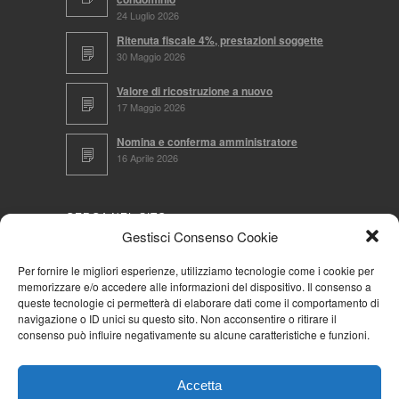
24 Luglio 2026
Ritenuta fiscale 4%, prestazioni soggette
30 Maggio 2026
Valore di ricostruzione a nuovo
17 Maggio 2026
Nomina e conferma amministratore
16 Aprile 2026
CERCA NEL SITO
Gestisci Consenso Cookie
Per fornire le migliori esperienze, utilizziamo tecnologie come i cookie per
memorizzare e/o accedere alle informazioni del dispositivo. Il consenso a
NAVIGA PER
queste tecnologie ci permetterà di elaborare dati come il comportamento di
navigazione o ID unici su questo sito. Non acconsentire o ritirare il
Mappa completa
consenso può influire negativamente su alcune caratteristiche e funzioni.
Mappa categorie
Cookie Policy (UE)
Accetta
Privacy Policy