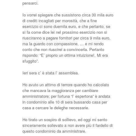
pensarci.
Io vorrei spiegare che sussistono circa 30 mila euro
di crediti incagliati per morosità, che a fine
esercizio ci sono duemila euro, e che pertanto, se
si fa come dice lei nel prossimo esercizio non si
riusciranno a pagare fornitori per circa 9 mila euro,
ma la guardo con compassione, … e mi rendo
conto che non riuscirei a convincerla. Pertanto
rispondo: “E’ proprio un ottima intuizione!, Mi era
sfuggito”.
Ieri sera c’ è stata l’ assemblea.
Ho avuto un attimo di terrore quando ho calcolato
che mancava la maggioranza per cambiare
amministratore; per fortuna “l’ espertona” è andata
in condominio alle 10 di sera bussando casa per
casa a cercare le deleghe necessarie.
Ho tirato un sospiro di sollievo, ed oggi mi sento
sinceramente sollevato a non avere più il fardello di
questo condominio da amministrare.