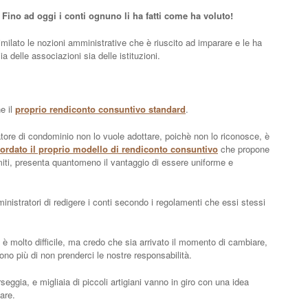
 Fino ad oggi i conti ognuno li ha fatti come ha voluto!
ilato le nozioni amministrative che è riuscito ad imparare e le ha
ia delle associazioni sia delle istituzioni.
e il
proprio rendiconto consuntivo standard
.
atore di condominio non lo vuole adottare, poichè non lo riconosce, è
ordato il proprio modello di rendiconto consuntivo
che propone
 limiti, presenta quantomeno il vantaggio di essere uniforme e
ministratori di redigere i conti secondo i regolamenti che essi stessi
 molto difficile, ma credo che sia arrivato il momento di cambiare,
no più di non prenderci le nostre responsabilità.
eggia, e migliaia di piccoli artigiani vanno in giro con una idea
are.