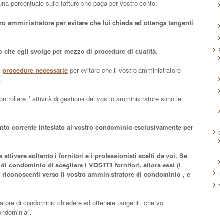
 una percentuale sulle fatture che paga per vostro conto.
o amministratore per evitare che lui chieda ed ottenga tangenti
ro che egli svolge per mezzo di procedure di qualità.
e
procedure necessarie
per evitare che il vostro amministratore
.
ntrollare l’ attività di gestione del vostro amministratore sono le
onto corrente intestato al vostro condomìnio esclusivamente per
ttivare soltanto i fornitori e i professionisti scelti da voi. Se
di condominio di scegliere i VOSTRI fornitori, allora essi (i
no riconoscenti verso il vostro amministratore di condominio , e
ratore di condominio chiedere ed ottenere tangenti, che voi
ondominiali.