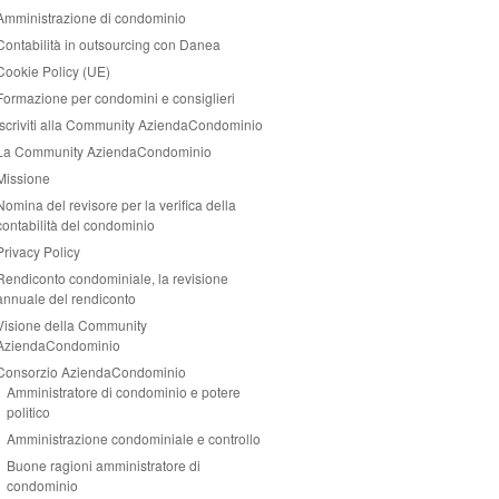
Amministrazione di condominio
Contabilità in outsourcing con Danea
Cookie Policy (UE)
Formazione per condomini e consiglieri
Iscriviti alla Community AziendaCondominio
La Community AziendaCondominio
Missione
Nomina del revisore per la verifica della
contabilità del condominio
Privacy Policy
Rendiconto condominiale, la revisione
annuale del rendiconto
Visione della Community
AziendaCondominio
Consorzio AziendaCondominio
Amministratore di condominio e potere
politico
Amministrazione condominiale e controllo
Buone ragioni amministratore di
condominio