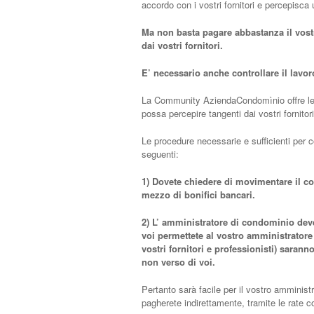
accordo con i vostri fornitori e percepisca
Ma non basta pagare abbastanza il vostr
dai vostri fornitori.
E’ necessario anche controllare il lavo
La Community AziendaCondomìnio offre l
possa percepire tangenti dai vostri fornitori
Le procedure necessarie e sufficienti per co
seguenti:
1) Dovete chiedere di movimentare il c
mezzo di bonifici bancari.
2) L’ amministratore di condominio deve a
voi permettete al vostro amministratore 
vostri fornitori e professionisti) saran
non verso di voi.
Pertanto sarà facile per il vostro amminist
pagherete indirettamente, tramite le rate c