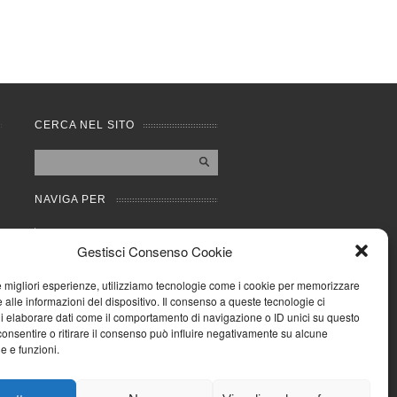
CERCA NEL SITO
NAVIGA PER
Mappa completa
Gestisci Consenso Cookie
Mappa categorie
Cookie Policy (UE)
le migliori esperienze, utilizziamo tecnologie come i cookie per memorizzare
Privacy Policy
 alle informazioni del dispositivo. Il consenso a queste tecnologie ci
i elaborare dati come il comportamento di navigazione o ID unici su questo
Forum
consentire o ritirare il consenso può influire negativamente su alcune
Iscriviti alla Community
he e funzioni.
AziendaCondominio