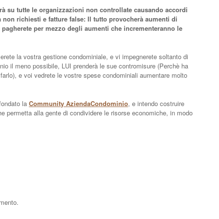
rà su tutte le organizzazioni non controllate causando accordi
ra non richiesti e fatture false: Il tutto provocherà aumenti di
o, pagherete per mezzo degli aumenti che incrementeranno le
erete la vostra gestione condominiale, e vi impegnerete soltanto di
nio il meno possibile, LUI prenderà le sue contromisure (Perchè ha
di farlo), e voi vedrete le vostre spese condominiali aumentare molto
 fondato la
Community AziendaCondominio
, e intendo costruire
e permetta alla gente di condividere le risorse economiche, in modo
mmento.