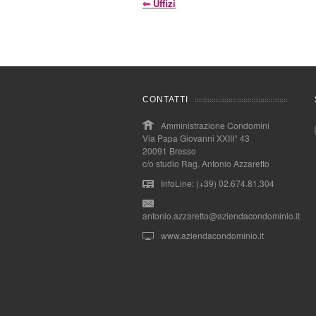
⇐
Uffizi
CONTATTI
Amministrazione Condomini
Via Papa Giovanni XXIII° 43
20091 Bresso
c/o studio Rag. Antonio Azzaretto
InfoLine: (+39) 02.674.81.304
antonio.azzaretto@aziendacondominio.it
www.aziendacondominio.it