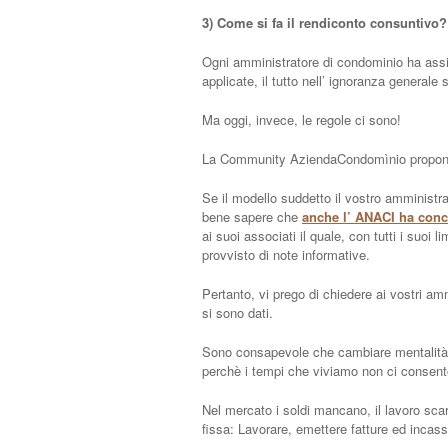
3) Come si fa il rendiconto consuntivo?
Ogni amministratore di condominio ha assim
applicate, il tutto nell’ ignoranza generale s
Ma oggi, invece, le regole ci sono!
La Community AziendaCondomìnio propon
Se il modello suddetto il vostro amministr
bene sapere che
anche l’ ANACI ha conc
ai suoi associati il quale, con tutti i suoi
provvisto di note informative.
Pertanto, vi prego di chiedere ai vostri am
si sono dati.
Sono consapevole che cambiare mentalità è
perchè i tempi che viviamo non ci consento
Nel mercato i soldi mancano, il lavoro scars
fissa: Lavorare, emettere fatture ed incass