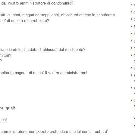
lto dal vostro amministratore di condominio?
tti gli anni, magari da troppi anni, chiede ed ottiene la riconferma
ne” di onestà e correttezza?
o condomìnio alla data di chiusura del rendiconto?
rnitori?
à?
soltanto pagare “di meno” il vostro amministratore!
pri guai!
paga!
amministratore, non potrete pretendere che lui non si metta d’