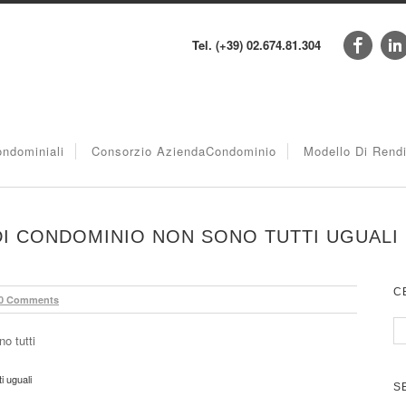
Tel. (+39) 02.674.81.304
ndominiali
Consorzio AziendaCondominio
Modello Di Rend
DI CONDOMINIO NON SONO TUTTI UGUALI
C
0 Comments
i uguali
S