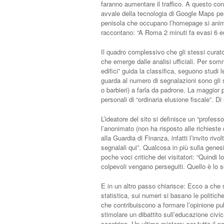
faranno aumentare il traffico. A questo co
avvale della tecnologia di Google Maps per 
penisola che occupano l’homepage si animan
raccontano: “A Roma 2 minuti fa evasi 6 eu
Il quadro complessivo che gli stessi curator
che emerge dalle analisi ufficiali. Per somm
edifici” guida la classifica, seguono studi le
guarda al numero di segnalazioni sono gli scon
o barbieri) a farla da padrone. La maggior 
personali di “ordinaria elusione fiscale”. D
L’ideatore del sito si definisce un “profess
l’anonimato (non ha risposto alle richieste d
alla Guardia di Finanza, infatti l’invito rivo
segnalali qui”. Qualcosa in più sulla genes
poche voci critiche dei visitatori: “Quindi 
colpevoli vengano perseguiti. Quello è lo s
E in un altro passo chiarisce: Ecco a che ser
statistica, sui numeri si basano le politich
che contribuiscono a formare l’opinione pu
stimolare un dibattito sull’educazione civic
scontrino. Un ultimo mistero: per tutto il po