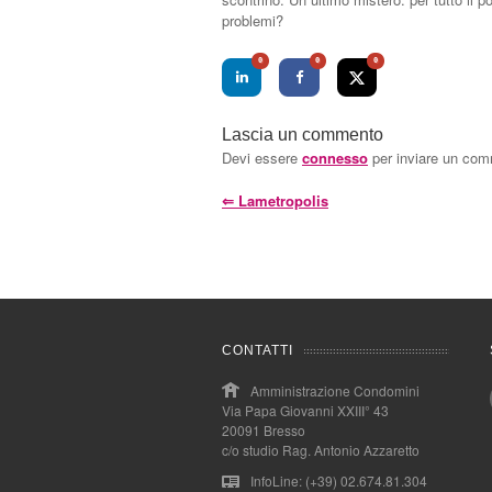
problemi?
0
0
0
Lascia un commento
Devi essere
connesso
per inviare un co
⇐
Lametropolis
CONTATTI
Amministrazione Condomini
Via Papa Giovanni XXIII° 43
20091 Bresso
c/o studio Rag. Antonio Azzaretto
InfoLine: (+39) 02.674.81.304