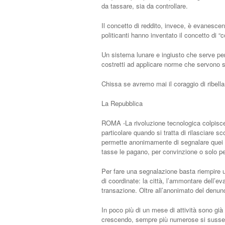
da tassare, sia da controllare.
Il concetto di reddito, invece, è evanescent
politicanti hanno inventato il concetto di “c
Un sistema lunare e ingiusto che serve per f
costretti ad applicare norme che servono so
Chissa se avremo mai il coraggio di ribell
La Repubblica
ROMA -La rivoluzione tecnologica colpisce un
particolare quando si tratta di rilasciare sc
permette anonimamente di segnalare quei co
tasse le pagano, per convinzione o solo per
Per fare una segnalazione basta riempire un
di coordinate: la città, l’ammontare dell’eva
transazione. Oltre all’anonimato del denun
In poco più di un mese di attività sono già 
crescendo, sempre più numerose si susseguo