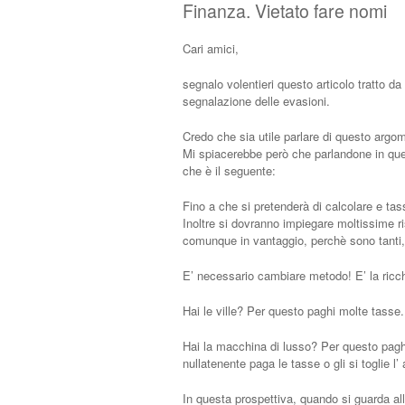
Finanza. Vietato fare nomi
Cari amici,
segnalo volentieri questo articolo tratto d
segnalazione delle evasioni.
Credo che sia utile parlare di questo argo
Mi spiacerebbe però che parlandone in questi
che è il seguente:
Fino a che si pretenderà di calcolare e tassa
Inoltre si dovranno impiegare moltissime ri
comunque in vantaggio, perchè sono tanti, s
E’ necessario cambiare metodo! E’ la ricch
Hai le ville? Per questo paghi molte tasse.
Hai la macchina di lusso? Per questo paghi
nullatenente paga le tasse o gli si toglie l’
In questa prospettiva, quando si guarda al