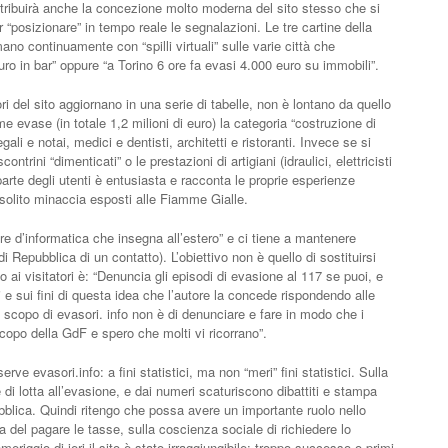
ntribuirà anche la concezione molto moderna del sito stesso che si
“posizionare” in tempo reale le segnalazioni. Le tre cartine della
o continuamente con “spilli virtuali” sulle varie città che
ro in bar” oppure “a Torino 6 ore fa evasi 4.000 euro su immobili”.
i del sito aggiornano in una serie di tabelle, non è lontano da quello
e evase (in totale 1,2 milioni di euro) la categoria “costruzione di
gali e notai, medici e dentisti, architetti e ristoranti. Invece se si
trini “dimenticati” o le prestazioni di artigiani (idraulici, elettricisti
parte degli utenti è entusiasta e racconta le proprie esperienze
i solito minaccia esposti alle Fiamme Gialle.
ore d’informatica che insegna all’estero” e ci tiene a mantenere
i Repubblica di un contatto). L’obiettivo non è quello di sostituirsi
lto ai visitatori è: “Denuncia gli episodi di evasione al 117 se puoi, e
i e sui fini di questa idea che l’autore la concede rispondendo alle
lo scopo di evasori. info non è di denunciare e fare in modo che i
copo della GdF e spero che molti vi ricorrano”.
ve evasori.info: a fini statistici, ma non “meri” fini statistici. Sulla
e di lotta all’evasione, e dai numeri scaturiscono dibattiti e stampa
bblica. Quindi ritengo che possa avere un importante ruolo nello
a del pagare le tasse, sulla coscienza sociale di richiedere lo
meriggio di ieri il sito è stato irraggiungibile: troppo successo o primi