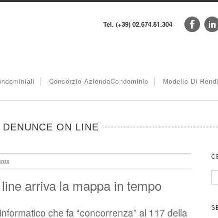
Tel. (+39) 02.674.81.304
ndominiali
Consorzio AziendaCondominio
Modello Di Rend
 DENUNCE ON LINE
C
nts
 line arriva la mappa in tempo
S
 informatico che fa “concorrenza” al 117 della