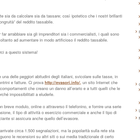
e sia da calcolare sia da tassare; così ipotetico che i nostri brillanti
ongruità” del reddito tassabile.
ar arrabbiare sia gli imprenditori sia i commercialisti, i quali sono
ltanto ad aumentare in modo artificioso il reddito tassabile.
arci a questo sistema!
a delle peggiori abitudini degli italiani, svicolare sulle tasse, in
ontrini e fatture. Ci prova
http://evasori.info/,
un sito Internet che
mportamenti che creano un danno all’erario e a tutti quelli che le
ché impossibilitati a eluderle.
 breve modulo, online o attraverso il telefonino, e fornire una serie
sione, il tipo di attività o esercizio commerciale e anche il tipo di
ciante si assicura anche quello dell’evasore.
arrivate circa 1.500 segnalazioni, ma la popolarità sulla rete sta
no le recensioni su altri siti o sui media tradizionale di certo