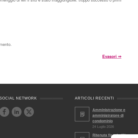
mmento.
Evasori
⇒
SOCIAL NETWORK
ARTICOLI RECENTI
Amministrazione e
amministratore di
condominio
24 Luglio 2026
Ritenuta fiscale 4%,