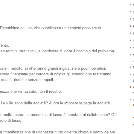
a Repubblica on line, che pubblicizza un servizio popolare di
mento.
 termini “statistici”, si perdesse di vista il nocciolo del problema,
re il reddito, si otterranno grandi ingiustizie e pochi benefici.
sorse finanziarie per cercare di colpire gli evasori che resteranno
caltri, ricchi e senza scrupoli.
ezza che va tassata, non il reddito.
 Le ville sono della società? Allora le imposte le paga la società.
 molte tasse. La macchina di lusso è intestata al nullatenente? O il
 auto di lusso.
la “manifestazione di ricchezza” tutto diventa chiaro e semplice sia