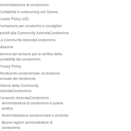
Amministrazione di condominio
Contabilità in outsourcing con Danea
Cookie Policy (UE)
Formazione per condomini e consiglieri
Iscriviti alla Community AziendaCondominio
La Community AziendaCondominio
Missione
Nomina del revisore per la verifica della
contabilità del condominio
Privacy Policy
Rendiconto condominiale, la revisione
annuale del rendiconto
Visione della Community
AziendaCondominio
Consorzio AziendaCondominio
Amministratore di condominio e potere
politico
Amministrazione condominiale e controllo
Buone ragioni amministratore di
condominio