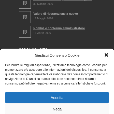
30 Maggio 2026
Valore di ricostruzione a nuovo
17 Maggio 2026
Nomina e conferma amministratore
16 Aprile 2026
CERCA NEL SITO
Gestisci Consenso Cookie
Per fornire le migliori esperienze, utilizziamo tecnologie come i cookie per
memorizzare e/o accedere alle informazioni del dispositivo. Il consenso a
NAVIGA PER
queste tecnologie ci permetterà di elaborare dati come il comportamento di
navigazione o ID unici su questo sito. Non acconsentire o ritirare il
Mappa completa
consenso può influire negativamente su alcune caratteristiche e funzioni.
Mappa categorie
Cookie Policy (UE)
Accetta
Privacy Policy
Forum
Nega
Iscriviti alla Community AziendaCondominio