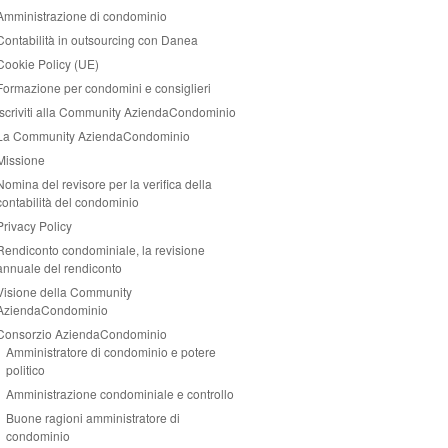
Amministrazione di condominio
Contabilità in outsourcing con Danea
Cookie Policy (UE)
Formazione per condomini e consiglieri
Iscriviti alla Community AziendaCondominio
La Community AziendaCondominio
Missione
Nomina del revisore per la verifica della
contabilità del condominio
Privacy Policy
Rendiconto condominiale, la revisione
annuale del rendiconto
Visione della Community
AziendaCondominio
Consorzio AziendaCondominio
Amministratore di condominio e potere
politico
Amministrazione condominiale e controllo
Buone ragioni amministratore di
condominio