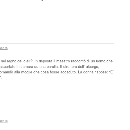
ents
e nel regno dei cieli?” In risposta il maestro raccontò di un uomo che
asportato in camera su una barella. Il direttore dell’ albergo,
domandò alla moglie che cosa fosse accaduto. La donna rispose: “E’
e”.
ents