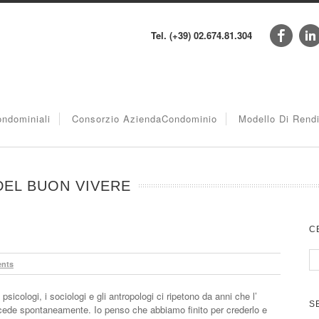
Tel. (+39) 02.674.81.304
ndominiali
Consorzio AziendaCondominio
Modello Di Rend
DEL BUON VIVERE
C
nts
psicologi, i sociologi e gli antropologi ci ripetono da anni che l’
S
ede spontaneamente. Io penso che abbiamo finito per crederlo e