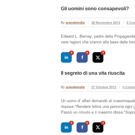
Gli uomini sono consapevoli?
By
grandeindio
28 Novembre 2012
0 Co
Edward L. Bernay, padre della Propaganda,
vere ragioni che stanno alla base delle loro
0
0
0
Il segreto di una vita riuscita
By
grandeindio
27 Ottobre 2012
0 Comm
Un uomo d’ affari domandò al maestroquale 
rispose:"Rendere felice una persona ogni 
Passò un minuto e il maestro disse:"Soprat
0
0
0