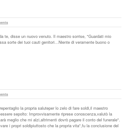
ents
 da te, disse un nuovo venuto. Il maestro sorrise, "Guardati mio
tessa sorte dei tuoi cauti genitori…Niente di veramente buono o
ents
epentaglio la propria saluteper lo zelo di fare soldi,il maestro
r essere sepolto: Improvvisamente riprese conoscenza,valutò la
rà meglio che mi alzi,altrimenti dovrò pagare il conto del funerale".
are i propri soldipiuttosto che la propria vita",fu la conclusione del