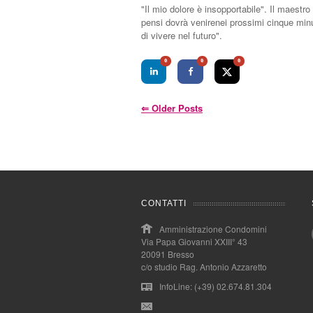
"Il mio dolore è insopportabile". Il maest
pensi dovrà venirenei prossimi cinque minu
di vivere nel futuro".
0
0
0
⇐
Older Posts
CONTATTI
Amministrazione Condomini
Via Papa Giovanni XXIII° 43
20091 Bresso
c/o studio Rag. Antonio Azzaretto
InfoLine: (+39) 02.674.81.304