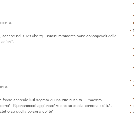
mments
 scrisse nel 1928 che “gli uomini raramente sono consapevoli delle
 azioni”.
ents
fosse secondo luiil segreto di una vita riuscita. Il maestro
giorno". Ripensandoci aggiunse:"Anche se quella persona sei tu".
tutto se quella persona sei tu".