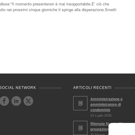
ro disse:"Il momento presentenon è mai insopportabile.E’ ciò che
tio nei prossimi cinque giorniche ti spinge alla disperazione.Smetti
SOCIAL NETWORK
ARTICOLI RECENTI
Amministrazione e
amministratore di
condominio
24 Luglio 2026
Ritenuta fiscale 4%,
prestazioni soggette
30 Maggio 2026