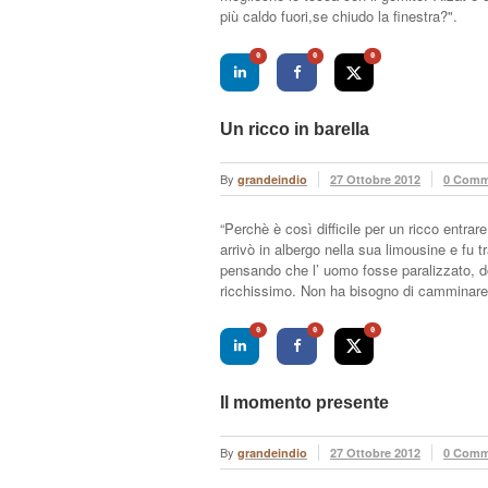
più caldo fuori,se chiudo la finestra?".
0
0
0
Un ricco in barella
By
grandeindio
27 Ottobre 2012
0 Comm
“Perchè è così difficile per un ricco entrar
arrivò in albergo nella sua limousine e fu tr
pensando che l’ uomo fosse paralizzato, 
ricchissimo. Non ha bisogno di camminar
0
0
0
Il momento presente
By
grandeindio
27 Ottobre 2012
0 Comm