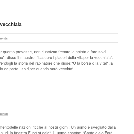
a vecchiaia
ents
 quanto provasse, non riuscivaa frenare la spinta a fare soldi.
è", disse il maestro. "Lascerò i piaceri della vitaper la vecchiaia".
erendogli la storia del rapinatore che disse:"O la borsa o la vita!".la
do da parte i soldiper quando sarò vecchio".
ents
mentodelle nazioni ricche ai nostri giorni: Un uomo è svegliato dalla
hiudi la finestra.Fuori si gela". L’ uomo sospira: "Santo cielo!Farà