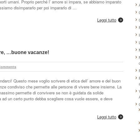
pporti umani. Proprio perché l’ amore si impara, se abbiamo imparato
ossiamo disimpararlo per poi impararlo di …
Leggi tutto
vere, …buone vacanze!
Comments
darci! Questo mese voglio scrivere di etica dell’ amore e del buon
enze condiviso che permette alle persone di vivere bene insieme. La
 massimo permette di convivere se non è guidata da solide
a ad un certo punto debba scegliere cosa vuole essere, e deve
Leggi tutto