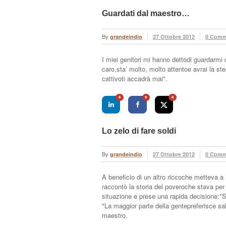
Guardati dal maestro…
By
grandeindio
27 Ottobre 2012
0 Comm
I miei genitori mi hanno dettodi guardarmi
caro,sta’ molto, molto attentoe avrai la s
cattivoti accadrà mai".
0
0
0
Lo zelo di fare soldi
By
grandeindio
27 Ottobre 2012
0 Comm
A beneficio di un altro riccoche metteva a r
raccontò la storia del poveroche stava pe
situazione e prese una rapida decisione:"Sa
"La maggior parte della gentepreferisce salv
maestro.