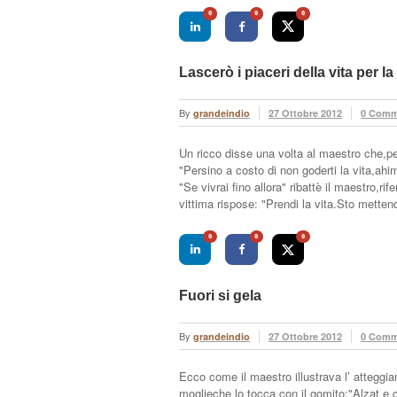
0
0
0
Lascerò i piaceri della vita per l
By
grandeindio
27 Ottobre 2012
0 Comm
Un ricco disse una volta al maestro che,per
"Persino a costo di non goderti la vita,ahim
"Se vivrai fino allora" ribattè il maestro,rif
vittima rispose: "Prendi la vita.Sto metten
0
0
0
Fuori si gela
By
grandeindio
27 Ottobre 2012
0 Comm
Ecco come il maestro illustrava l’ atteggia
moglieche lo tocca con il gomito:"Alzat e c