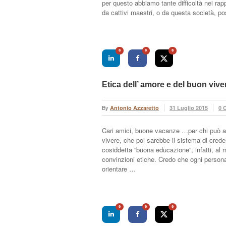
per questo abbiamo tante difficoltà nei ra
da cattivi maestri, o da questa società, p
0
0
0
Etica dell’ amore e del buon vi
By
Antonio Azzaretto
31 Luglio 2015
0 
Cari amici, buone vacanze …per chi può an
vivere, che poi sarebbe il sistema di cred
cosiddetta “buona educazione”, infatti, al
convinzioni etiche. Credo che ogni person
orientare …
0
0
0