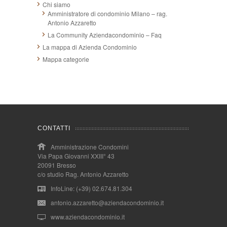
Chi siamo
Amministratore di condominio Milano – rag.
Antonio Azzaretto
La Community Aziendacondominio – Faq
La mappa di Azienda Condominio
Mappa categorie
CONTATTI
Amministrazione Condomini
Via Papa Giovanni XXIII° 43
20091 Bresso
c/o studio Rag. Antonio Azzaretto
InfoLine: (+39) 02.674.81.304
antonio.azzaretto@aziendacondominio.it
www.aziendacondominio.it