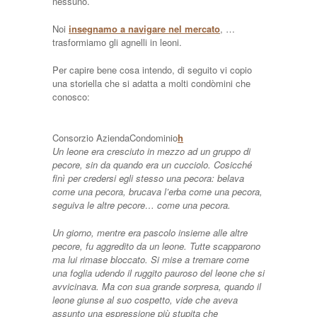
nessuno.
Noi
insegnamo a navigare nel mercato
, …
trasformiamo gli agnelli in leoni.
Per capire bene cosa intendo, di seguito vi copio
una storiella che si adatta a molti condòmini che
conosco:
Consorzio AziendaCondominio
h
Un leone era cresciuto in mezzo ad un gruppo di
pecore, sin da quando era un cucciolo. Cosicché
finì per credersi egli stesso una pecora: belava
come una pecora, brucava l’erba come una pecora,
seguiva le altre pecore… come una pecora.
Un giorno, mentre era pascolo insieme alle altre
pecore, fu aggredito da un leone. Tutte scapparono
ma lui rimase bloccato. Si mise a tremare come
una foglia udendo il ruggito pauroso del leone che si
avvicinava. Ma con sua grande sorpresa, quando il
leone giunse al suo cospetto, vide che aveva
assunto una espressione più stupita che