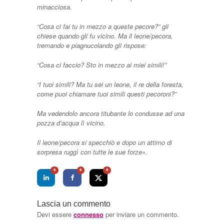
minacciosa.
“Cosa ci fai tu in mezzo a queste pecore?” gli
chiese quando gli fu vicino. Ma il leone/pecora,
tremando e piagnucolando gli rispose:
“Cosa ci faccio? Sto in mezzo ai miei simili!”
“I tuoi simili? Ma tu sei un leone, il re della foresta,
come puoi chiamare tuoi simili questi pecoroni?”
Ma vedendolo ancora titubante lo condusse ad una
pozza d’acqua lì vicino.
Il leone/pecora si specchiò e dopo un attimo di
sorpresa ruggì con tutte le sue forze».
0
0
0
Lascia un commento
Devi essere
connesso
per inviare un commento.