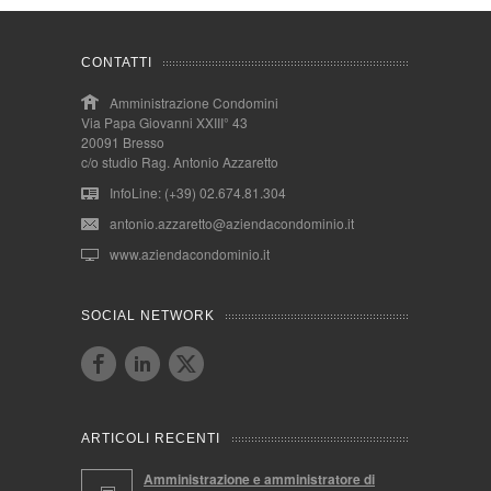
CONTATTI
Amministrazione Condomini
Via Papa Giovanni XXIII° 43
20091 Bresso
c/o studio Rag. Antonio Azzaretto
InfoLine: (+39) 02.674.81.304
antonio.azzaretto@aziendacondominio.it
www.aziendacondominio.it
SOCIAL NETWORK
ARTICOLI RECENTI
Amministrazione e amministratore di