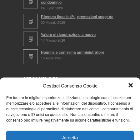
condominio
24 Luglio 2026
Ritenuta fiscale 4%, prestazioni soggette
30 Maggio 2026
Valore di ricostruzione a nuovo
17 Maggio 2026
Nomina e conferma amministratore
16 Aprile 2026
CERCA NEL SITO
Gestisci Consenso Cookie
Per fornire le migliori esperienze, utilizziamo tecnologie come i cookie per
memorizzare e/o accedere alle informazioni del dispositivo. Il consenso a
NAVIGA PER
queste tecnologie ci permetterà di elaborare dati come il comportamento di
navigazione o ID unici su questo sito. Non acconsentire o ritirare il
Mappa completa
consenso può influire negativamente su alcune caratteristiche e funzioni.
Mappa categorie
Cookie Policy (UE)
Accetta
Privacy Policy