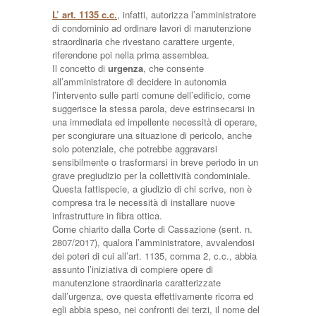
L’ art. 1135 c.c.
, infatti, autorizza l’amministratore
di condominio ad ordinare lavori di manutenzione
straordinaria che rivestano carattere urgente,
riferendone poi nella prima assemblea.
Il concetto di
urgenza
, che consente
all’amministratore di decidere in autonomia
l’intervento sulle parti comune dell’edificio, come
suggerisce la stessa parola, deve estrinsecarsi in
una immediata ed impellente necessità di operare,
per scongiurare una situazione di pericolo, anche
solo potenziale, che potrebbe aggravarsi
sensibilmente o trasformarsi in breve periodo in un
grave pregiudizio per la collettività condominiale.
Questa fattispecie, a giudizio di chi scrive, non è
compresa tra le necessità di installare nuove
infrastrutture in fibra ottica.
Come chiarito dalla Corte di Cassazione (sent. n.
2807/2017), qualora l’amministratore, avvalendosi
dei poteri di cui all’art. 1135, comma 2, c.c., abbia
assunto l’iniziativa di compiere opere di
manutenzione straordinaria caratterizzate
dall’urgenza, ove questa effettivamente ricorra ed
egli abbia speso, nei confronti dei terzi, il nome del