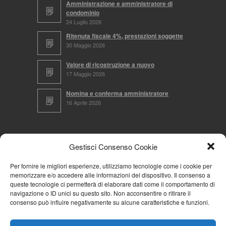
Amministrazione e amministratore di
condominio
24 Luglio 2026
Ritenuta fiscale 4%, prestazioni soggette
30 Maggio 2026
Valore di ricostruzione a nuovo
17 Maggio 2026
Nomina e conferma amministratore
16 Aprile 2026
CERCA NEL SITO
Gestisci Consenso Cookie
Per fornire le migliori esperienze, utilizziamo tecnologie come i cookie per
memorizzare e/o accedere alle informazioni del dispositivo. Il consenso a
NAVIGA PER
queste tecnologie ci permetterà di elaborare dati come il comportamento di
navigazione o ID unici su questo sito. Non acconsentire o ritirare il
Mappa completa
consenso può influire negativamente su alcune caratteristiche e funzioni.
Mappa categorie
Cookie Policy (UE)