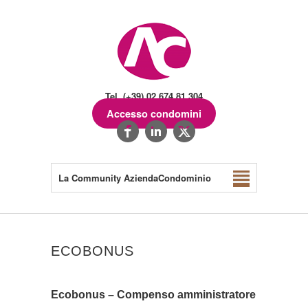
Tel. (+39) 02.674.81.304
Accesso condomini
La Community AziendaCondominio
ECOBONUS
Ecobonus – Compenso amministratore