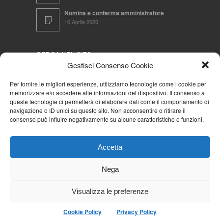
Nomina e conferma amministratore
16 Aprile 2026
CERCA NEL SITO
Gestisci Consenso Cookie
Per fornire le migliori esperienze, utilizziamo tecnologie come i cookie per
memorizzare e/o accedere alle informazioni del dispositivo. Il consenso a
NAVIGA PER
queste tecnologie ci permetterà di elaborare dati come il comportamento di
navigazione o ID unici su questo sito. Non acconsentire o ritirare il
Mappa completa
consenso può influire negativamente su alcune caratteristiche e funzioni.
Mappa categorie
Cookie Policy (UE)
Accetta
Privacy Policy
Forum
Nega
Iscriviti alla Community AziendaCondominio
Visualizza le preferenze
Cookie Policy
Privacy Policy
© 2026
La Community AziendaCondominio