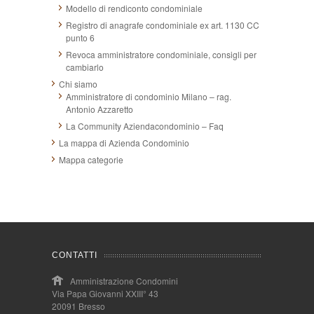
Modello di rendiconto condominiale
Registro di anagrafe condominiale ex art. 1130 CC
punto 6
Revoca amministratore condominiale, consigli per
cambiarlo
Chi siamo
Amministratore di condominio Milano – rag.
Antonio Azzaretto
La Community Aziendacondominio – Faq
La mappa di Azienda Condominio
Mappa categorie
CONTATTI
Amministrazione Condomini
Via Papa Giovanni XXIII° 43
20091 Bresso