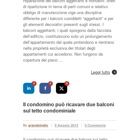
Riparazione dei balconi aggettanti e frontalini: oneri
di ripartizione In tema di parti comuni e relativo
obbligo di manutenzione vige una disciplina
differente per i balconi cosiddetti “aggettanti” e per
gli elementi decorativi presenti sugli stessi. I
balconi aggettanti, i quali sporgono dalla facciata
dell’edificio, costituiscono solo un prolungamento
dell’appartamento dal quale protendono e rientrano
nella proprietà esclusiva dei titolari degli
appartamenti cui accedono. Non fungono da
copertura del piano …
Leggi tutto
0
0
0
Il condomino può ricavare due balconi
sul tetto condominiale
By
grandeindio
9 Agosto 2013
0 Comments
Il condomino può ricavare due balconi sul tetto