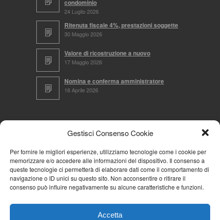
condominio
24 Luglio 2026
Ritenuta fiscale 4%, prestazioni soggette
30 Maggio 2026
Valore di ricostruzione a nuovo
17 Maggio 2026
Nomina e conferma amministratore
16 Aprile 2026
CERCA NEL SITO
Gestisci Consenso Cookie
Per fornire le migliori esperienze, utilizziamo tecnologie come i cookie per
memorizzare e/o accedere alle informazioni del dispositivo. Il consenso a
NAVIGA PER
queste tecnologie ci permetterà di elaborare dati come il comportamento di
navigazione o ID unici su questo sito. Non acconsentire o ritirare il
Mappa completa
consenso può influire negativamente su alcune caratteristiche e funzioni.
Mappa categorie
Cookie Policy (UE)
Accetta
Privacy Policy