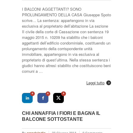
I BALCONI AGGETTANTI? SONO
PROLUNGAMENTO DELLA CASA Giuseppe Spoto
scrive… La sentenza: appartengono in via
esclusiva al proprietario dell’abitazione La sezione
II civile della corte di Cassazione con sentenza 19
maggio 2015 n. 10209 ha stabilito che i balconi
aggettanti dell’edificio condominiale, costituendo un
prolungamento della corrispondente unità
immobiliare, appartengono in via esclusiva al
proprietario di quest’ultima. Nella stessa sentenza i
giudici hanno altresì stabilito che costituiscono beni
comuni a …
Leggi tutto
0
0
0
CHI ANNAFFIA I FIORI E BAGNA IL
BALCONE SOTTOSTANTE
By
grandeindio
23 Giugno 2014
0 Comments