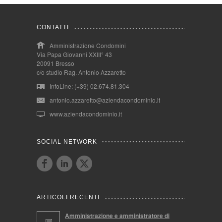
CONTATTI
Amministrazione Condomini
Via Papa Giovanni XXIII° 43
20091 Bresso
c/o studio Rag. Antonio Azzaretto
InfoLine: (+39) 02.674.81.304
antonio.azzaretto@aziendacondominio.it
www.aziendacondominio.it
SOCIAL NETWORK
ARTICOLI RECENTI
Amministrazione e amministratore di