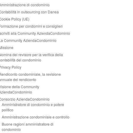
Amministrazione di condominio
Contabilità in outsourcing con Danea
Cookie Policy (UE)
Formazione per condomini e consiglieri
Iscriviti alla Community AziendaCondominio
La Community AziendaCondominio
Missione
Nomina del revisore per la verifica della
contabilità del condominio
Privacy Policy
Rendiconto condominiale, la revisione
annuale del rendiconto
Visione della Community
AziendaCondominio
Consorzio AziendaCondominio
Amministratore di condominio e potere
politico
Amministrazione condominiale e controllo
Buone ragioni amministratore di
condominio