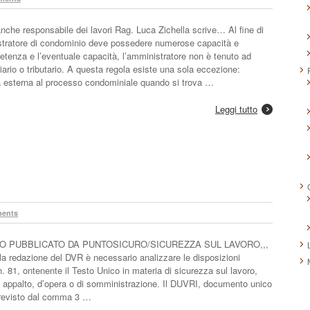
nche responsabile dei lavori Rag. Luca Zichella scrive… Al fine di
istratore di condominio deve possedere numerose capacità e
petenza e l’eventuale capacità, l’amministratore non è tenuto ad
iario o tributario. A questa regola esiste una sola eccezione:
ra esterna al processo condominiale quando si trova …
Leggi tutto
ents
NTO PUBBLICATO DA PUNTOSICURO/SICUREZZA SUL LAVORO,,,
lla redazione del DVR è necessario analizzare le disposizioni
n. 81, ontenente il Testo Unico in materia di sicurezza sul lavoro,
 di appalto, d’opera o di somministrazione. Il DUVRI, documento unico
è previsto dal comma 3 …