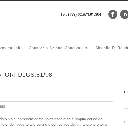
Tel. (+39) 02.674.81.304
ndominiali
Consorzio AziendaCondominio
Modello Di Rend
TORI DLGS.81/08
C
nts
dominio si comporta come un’azienda e ha a proprio carico dei
S
iniere, dell’addetto alle pulizie o del tecnico della manutenzione) è