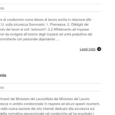
nts
ore di condominio come datore di lavoro anche in relazione alle
i T.U. sulla sicurezza Sommario: 1. Premessa; 2. Obblighi del
ento dei lavori ai soli “autonomi”; 2.2 Affidamento ad imprese
vori da svolgere all’interno degli impianti ed unità produttive del
committente con personale dipendente …
Leggi tutto
inio
nts
rimenti del Ministero del LavoroNota del Ministero del Lavoro
rezza in ambito condominiale In risposta ad alcuni quesiti ricorrenti,
 nella nuova sezione del sito internet dedicato alla sicurezza sul
e della normativa prevenzionale nel condominio ed ha enucleato i