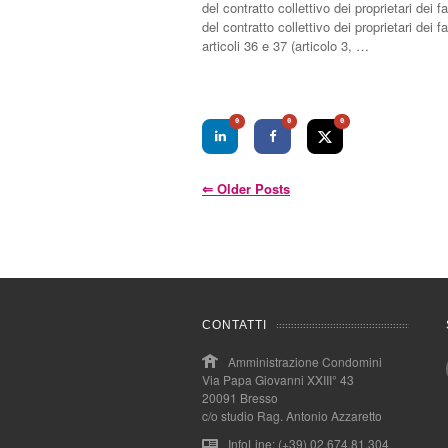
del contratto collettivo dei proprietari dei
del contratto collettivo dei proprietari dei 
articoli 36 e 37 (articolo 3, …
0
0
0
⇐
Older Posts
CONTATTI
Amministrazione Condomini
Via Papa Giovanni XXIII° 43
20091 Bresso
c/o studio Rag. Antonio Azzaretto
InfoLine: (+39) 02.674.81.304