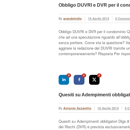
Obbligo DUVRI e DVR per il con
By
grandeindio
16 Aprile 2014
0 Comme
Obbligo DUVRI e DVR per il condominio Que
che ad una speculazione riguardo all’obbl
senza portiere. Come sta la questione? Va
aggirare la redazione del DUVRI tramite u
contemporaneamente? Risposta Per rispo
0
0
0
Quesiti su Adempimenti obbligat
By
Antonio Azzaretto
16 Aprile 2014
0 
Quesiti su Adempimenti obbligatori Dlgs.8
dei Rischi (DVR) è prevista esclusivamente