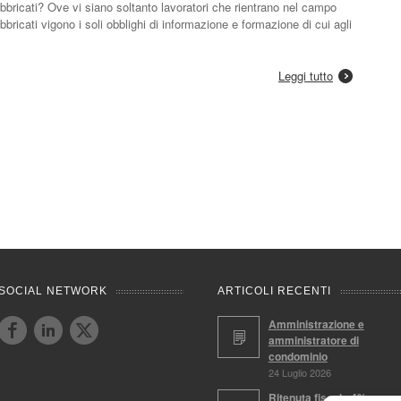
 fabbricati? Ove vi siano soltanto lavoratori che rientrano nel campo
fabbricati vigono i soli obblighi di informazione e formazione di cui agli
Leggi tutto
SOCIAL NETWORK
ARTICOLI RECENTI
Amministrazione e
amministratore di
condominio
24 Luglio 2026
Ritenuta fiscale 4%,