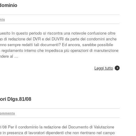
dominio
nts
sito In questo periodo si riscontra una notevole confusione oltre
igo di redazione del DVR e del DUVRI da parte dei condomini anche
nno sempre redatti tali documenti? Ed ancora, sarebbe possibile
n regolamento interno che impedisca più operazioni di manutenzione
ndere al …
Leggi tutto
ori Dlgs.81/08
Comments
1/08 Per il condominio la redazione del Documento di Valutazione
 in presenza di lavoratori dipendenti che non rientrano nel campo