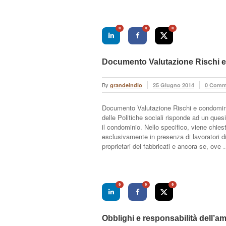
0
0
0
Documento Valutazione Rischi 
By
grandeindio
25 Giugno 2014
0 Comm
Documento Valutazione Rischi e condominio:
delle Politiche sociali risponde ad un ques
il condominio. Nello specifico, viene chies
esclusivamente in presenza di lavoratori di
proprietari dei fabbricati e ancora se, ove
0
0
0
Obblighi e responsabilità dell’a