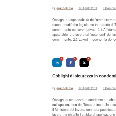
By
grandeindio
17 Aprile 2014
0 Comme
Obblighi e responsabilità dell’amministrat
recenti modifiche legislative in materia d
committente nei lavori privati; 2.1 Affidam
appaltatrici o a lavoratori “autonomi” dei la
committente; 2.3 Lavori in economia del 
0
0
0
Obblighi di sicurezza in condom
By
grandeindio
17 Aprile 2014
0 Comme
Obblighi di sicurezza in condominio: i chia
sull’applicazione del Testo unico sulla sicu
il Ministero del lavoro, con nota pubblicata
lavoro, ha chiarito l’ambito di applicazion