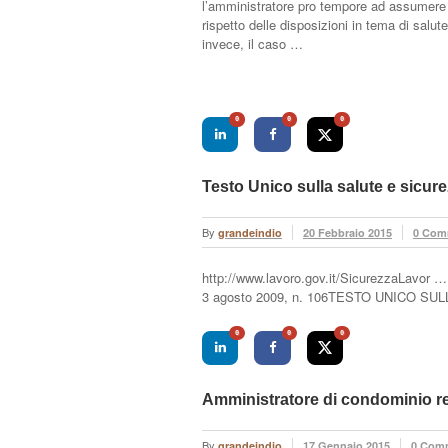
l’amministratore pro tempore ad assumere le 
rispetto delle disposizioni in tema di salut
invece, il caso …
0
0
0
Testo Unico sulla salute e sicure
By
grandeindio
20 Febbraio 2015
0 Com
http://www.lavoro.gov.it/SicurezzaLavor … 
3 agosto 2009, n. 106TESTO UNICO S
0
0
0
Amministratore di condominio re
By
grandeindio
17 Gennaio 2015
0 Com