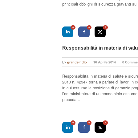
principali obblighi di sicurezza gravanti s
0
0
0
Responsabilità in materia di salu
By
grandeindio
16 Aprile 2014
0 Comme
Responsabilità in materia di salute e sicu
2013 n. 42347 torna a parlare di lavori in 
in cui assume la posizione di garanzia prop
l’amministratore di un condominio assume la
proceda …
0
0
0