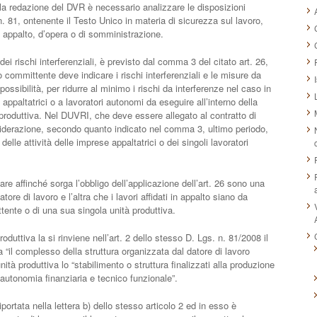
lla redazione del DVR è necessario analizzare le disposizioni
n. 81, ontenente il Testo Unico in materia di sicurezza sul lavoro,
di appalto, d’opera o di somministrazione.
i rischi interferenziali, è previsto dal comma 3 del citato art. 26,
 committente deve indicare i rischi interferenziali e le misure da
ossibilità, per ridurre al minimo i rischi da interferenze nel caso in
e appaltatrici o a lavoratori autonomi da eseguire all’interno della
 produttiva. Nel DUVRI, che deve essere allegato al contratto di
siderazione, secondo quanto indicato nel comma 3, ultimo periodo,
i delle attività delle imprese appaltatrici o dei singoli lavoratori
are affinché sorga l’obbligo dell’applicazione dell’art. 26 sono una
ore di lavoro e l’altra che i lavori affidati in appalto siano da
ttente o di una sua singola unità produttiva.
oduttiva la si rinviene nell’art. 2 dello stesso D. Lgs. n. 81/2008 il
a “il complesso della struttura organizzata dal datore di lavoro
nità produttiva lo “stabilimento o struttura finalizzati alla produzione
i autonomia finanziaria e tecnico funzionale”.
riportata nella lettera b) dello stesso articolo 2 ed in esso è