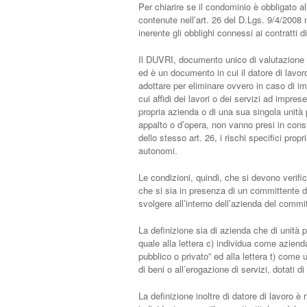
Per chiarire se il condominio è obbligato a
contenute nell’art. 26 del D.Lgs. 9/4/2008 
inerente gli obblighi connessi ai contratti 
Il DUVRI, documento unico di valutazione de
ed è un documento in cui il datore di lavoro
adottare per eliminare ovvero in caso di imp
cui affidi dei lavori o dei servizi ad impres
propria azienda o di una sua singola unità
appalto o d’opera, non vanno presi in con
dello stesso art. 26, i rischi specifici propr
autonomi.
Le condizioni, quindi, che si devono verific
che si sia in presenza di un committente dat
svolgere all’interno dell’azienda del commi
La definizione sia di azienda che di unità pr
quale alla lettera c) individua come aziend
pubblico o privato” ed alla lettera t) come u
di beni o all’erogazione di servizi, dotati d
La definizione inoltre di datore di lavoro è 