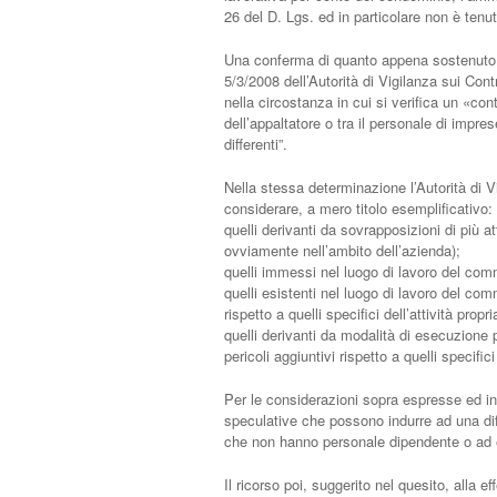
26 del D. Lgs. ed in particolare non è tenu
Una conferma di quanto appena sostenuto si
5/3/2008 dell’Autorità di Vigilanza sui Cont
nella circostanza in cui si verifica un «con
dell’appaltatore o tra il personale di impr
differenti”.
Nella stessa determinazione l’Autorità di Vig
considerare, a mero titolo esemplificativo:
quelli derivanti da sovrapposizioni di più at
ovviamente nell’ambito dell’azienda);
quelli immessi nel luogo di lavoro del comm
quelli esistenti nel luogo di lavoro del com
rispetto a quelli specifici dell’attività propr
quelli derivanti da modalità di esecuzione 
pericoli aggiuntivi rispetto a quelli specifici
Per le considerazioni sopra espresse ed in r
speculative che possono indurre ad una diff
che non hanno personale dipendente o ad e
Il ricorso poi, suggerito nel quesito, alla