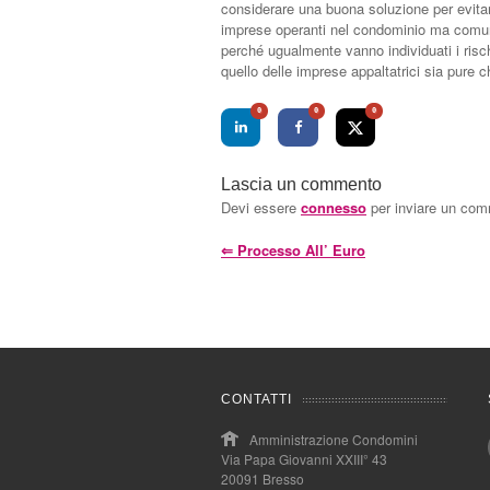
considerare una buona soluzione per evitare 
imprese operanti nel condominio ma comun
perché ugualmente vanno individuati i risc
quello delle imprese appaltatrici sia pure 
0
0
0
Lascia un commento
Devi essere
connesso
per inviare un co
⇐
Processo All’ Euro
CONTATTI
Amministrazione Condomini
Via Papa Giovanni XXIII° 43
20091 Bresso