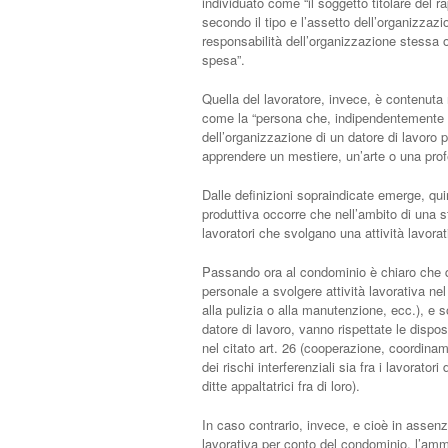
individuato come “il soggetto titolare del r
secondo il tipo e l’assetto dell’organizzazio
responsabilità dell’organizzazione stessa o 
spesa”.
Quella del lavoratore, invece, è contenuta n
come la “persona che, indipendentemente dal
dell’organizzazione di un datore di lavoro p
apprendere un mestiere, un’arte o una profes
Dalle definizioni sopraindicate emerge, qu
produttiva occorre che nell’ambito di una s
lavoratori che svolgano una attività lavorat
Passando ora al condominio è chiaro che q
personale a svolgere attività lavorativa ne
alla pulizia o alla manutenzione, ecc.), e 
datore di lavoro, vanno rispettate le dispos
nel citato art. 26 (cooperazione, coordin
dei rischi interferenziali sia fra i lavoratori
ditte appaltatrici fra di loro).
In caso contrario, invece, e cioè in assenza
lavorativa per conto del condominio, l’ammi