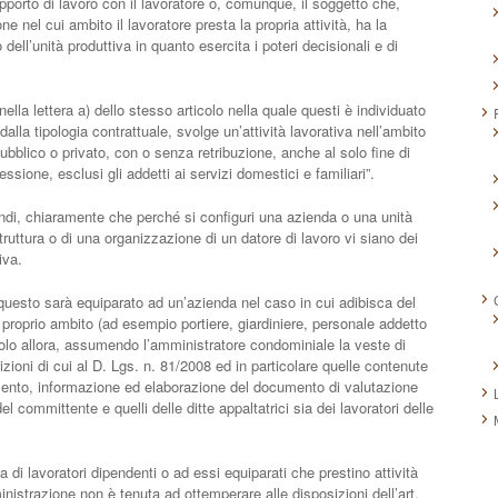
apporto di lavoro con il lavoratore o, comunque, il soggetto che,
ne nel cui ambito il lavoratore presta la propria attività, ha la
dell’unità produttiva in quanto esercita i poteri decisionali e di
ella lettera a) dello stesso articolo nella quale questi è individuato
la tipologia contrattuale, svolge un’attività lavorativa nell’ambito
ubblico o privato, con o senza retribuzione, anche al solo fine di
sione, esclusi gli addetti ai servizi domestici e familiari”.
indi, chiaramente che perché si configuri una azienda o una unità
truttura o di una organizzazione di un datore di lavoro vi siano dei
iva.
uesto sarà equiparato ad un’azienda nel caso in cui adibisca del
l proprio ambito (ad esempio portiere, giardiniere, personale addetto
solo allora, assumendo l’amministratore condominiale la veste di
izioni di cui al D. Lgs. n. 81/2008 ed in particolare quelle contenute
amento, informazione ed elaborazione del documento di valutazione
 del committente e quelli delle ditte appaltatrici sia dei lavoratori delle
 di lavoratori dipendenti o ad essi equiparati che prestino attività
nistrazione non è tenuta ad ottemperare alle disposizioni dell’art.