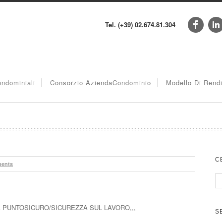
Tel. (+39) 02.674.81.304
ndominiali
Consorzio AziendaCondominio
Modello Di Rend
C
ents
 PUNTOSICURO/SICUREZZA SUL LAVORO,,,
S