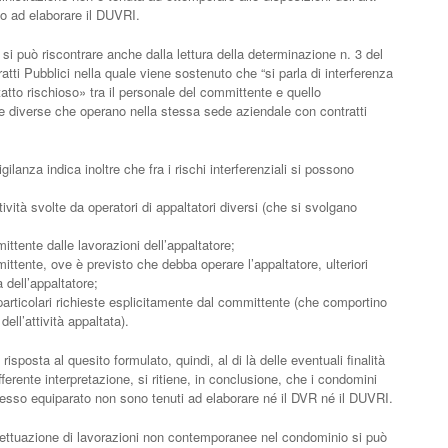
to ad elaborare il DUVRI.
 può riscontrare anche dalla lettura della determinazione n. 3 del
ratti Pubblici nella quale viene sostenuto che “si parla di interferenza
tatto rischioso» tra il personale del committente e quello
ese diverse che operano nella stessa sede aziendale con contratti
ilanza indica inoltre che fra i rischi interferenziali si possono
tività svolte da operatori di appaltatori diversi (che si svolgano
ittente dalle lavorazioni dell’appaltatore;
mittente, ove è previsto che debba operare l’appaltatore, ulteriori
ia dell’appaltatore;
particolari richieste esplicitamente dal committente (che comportino
 dell’attività appaltata).
isposta al quesito formulato, quindi, al di là delle eventuali finalità
erente interpretazione, si ritiene, in conclusione, che i condomini
sso equiparato non sono tenuti ad elaborare né il DVR né il DUVRI.
 effettuazione di lavorazioni non contemporanee nel condominio si può