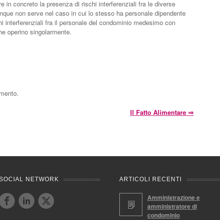
in concreto la presenza di rischi interferenziali fra le diverse
que non serve nel caso in cui lo stesso ha personale dipendente
hi interferenziali fra il personale del condominio medesimo con
che operino singolarmente.
mmento.
Il Fatto Alimentare
⇒
SOCIAL NETWORK
ARTICOLI RECENTI
Amministrazione e
amministratore di
condominio