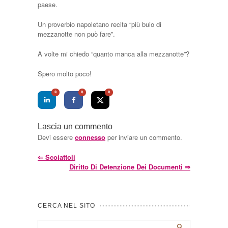
paese.
Un proverbio napoletano recita “più buio di
mezzanotte non può fare”.
A volte mi chiedo “quanto manca alla mezzanotte”?
Spero molto poco!
0
0
0
Lascia un commento
Devi essere
connesso
per inviare un commento.
⇐
Scoiattoli
Diritto Di Detenzione Dei Documenti
⇒
CERCA NEL SITO