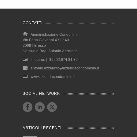
CONTATTI
Amministrazione Condomini
Via Papa Giovanni XXIII° 43
20091 Bresso
c/o studio Rag. Antonio Azzaretto
InfoLine: (+39) 02.674.81.304
antonio.azzaretto@aziendacondominio.it
www.aziendacondominio.it
SOCIAL NETWORK
ARTICOLI RECENTI