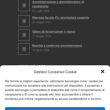
Amministrazione e amministratore di
condominio
24 Luglio 2026
Ritenuta fiscale 4%, prestazioni soggette
30 Maggio 2026
Valore di ricostruzione a nuovo
17 Maggio 2026
Nomina e conferma amministratore
16 Aprile 2026
CERCA NEL SITO
Gestisci Consenso Cookie
Per fornire le migliori esperienze, utilizziamo tecnologie come i cookie per
memorizzare e/o accedere alle informazioni del dispositivo. Il consenso a
NAVIGA PER
queste tecnologie ci permetterà di elaborare dati come il comportamento di
navigazione o ID unici su questo sito. Non acconsentire o ritirare il
Mappa completa
consenso può influire negativamente su alcune caratteristiche e funzioni.
Mappa categorie
Cookie Policy (UE)