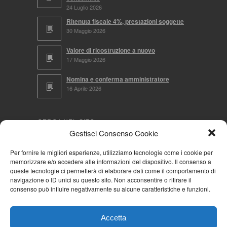
24 Luglio 2026
Ritenuta fiscale 4%, prestazioni soggette
30 Maggio 2026
Valore di ricostruzione a nuovo
17 Maggio 2026
Nomina e conferma amministratore
16 Aprile 2026
CERCA NEL SITO
Gestisci Consenso Cookie
Per fornire le migliori esperienze, utilizziamo tecnologie come i cookie per
memorizzare e/o accedere alle informazioni del dispositivo. Il consenso a
NAVIGA PER
queste tecnologie ci permetterà di elaborare dati come il comportamento di
navigazione o ID unici su questo sito. Non acconsentire o ritirare il
Mappa completa
consenso può influire negativamente su alcune caratteristiche e funzioni.
Mappa categorie
Cookie Policy (UE)
Accetta
Privacy Policy