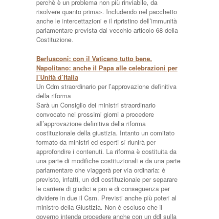
perchè è un problema non più rinviabile, da
risolvere quanto prima». Includendo nel pacchetto
anche le intercettazioni e il ripristino dell’immunità
parlamentare prevista dal vecchio articolo 68 della
Costituzione.
Berlusconi: con il Vaticano tutto bene.
Napolitano: anche il Papa alle celebrazioni per
l’Unità d’Italia
Un Cdm straordinario per l’approvazione definitiva
della riforma
Sarà un Consiglio dei ministri straordinario
convocato nei prossimi giorni a procedere
all’approvazione definitiva della riforma
costituzionale della giustizia. Intanto un comitato
formato da ministri ed esperti si riunirà per
approfondire i contenuti. La riforma è costituita da
una parte di modifiche costituzionali e da una parte
parlamentare che viaggerà per via ordinaria: è
previsto, infatti, un ddl costituzionale per separare
le carriere di giudici e pm e di conseguenza per
dividere in due il Csm. Previsti anche più poteri al
ministro della Giustizia. Non è escluso che il
governo intenda procedere anche con un ddl sulla