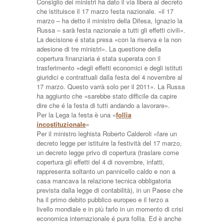
Consiglio dei ministri ha dato il via libera al decreto
che istituisce il 17 marzo festa nazionale. «il 17
marzo – ha detto il ministro della Difesa, Ignazio la
Russa – sarà festa nazionale a tutti gli effetti civili».
La decisione é stata presa «con la riserva e la non
adesione di tre ministri». La questione della
copertura finanziaria é stata superata con il
trasferimento «degli effetti economici e degli istituti
giuridici e contrattuali dalla festa del 4 novembre al
17 marzo. Questo varrà solo per il 2011». La Russa
ha aggiunto che «sarebbe stato difficile da capire
dire che é la festa di tutti andando a lavorare».
Per la Lega la festa è una «
follia
incostituzionale
»
Per il ministro leghista Roberto Calderoli «fare un
decreto legge per istituire la festività del 17 marzo,
un decreto legge privo di copertura (traslare come
copertura gli effetti del 4 di novembre, infatti,
rappresenta soltanto un pannicello caldo e non a
casa mancava la relazione tecnica obbligatoria
prevista dalla legge di contabilità), in un Paese che
ha il primo debito pubblico europeo e il terzo a
livello mondiale e in più farlo in un momento di crisi
economica internazionale é pura follia. Ed è anche