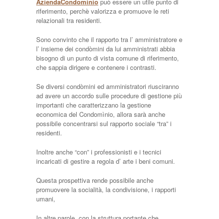
AziendaCondomìnio
può essere un utile punto di
riferimento, perchè valorizza e promuove le reti
relazionali tra residenti.
Sono convinto che il rapporto tra l’ amministratore e
l’ insieme dei condòmini da lui amministrati abbia
bisogno di un punto di vista comune di riferimento,
che sappia dirigere e contenere i contrasti.
Se diversi condòmini ed amministratori riusciranno
ad avere un accordo sulle procedure di gestione più
importanti che caratterizzano la gestione
economica del Condomìnio, allora sarà anche
possibile concentrarsi sul rapporto sociale “tra” i
residenti.
Inoltre anche “con” i professionisti e i tecnici
incaricati di gestire a regola d’ arte i beni comuni.
Questa prospettiva rende possibile anche
promuovere la socialità, la condivisione, i rapporti
umani,
In altre parole, con la struttura portante che