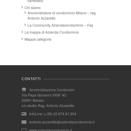
cambiarlo
Chi siamo
Amministratore di condominio Milano – rag.
Antonio Azzaretto
La Community Aziendacondominio – Faq
La mappa di Azienda Condominio
Mappa categorie
CONTATTI
Amministrazione Condomini
Via Papa Giovanni XXIII° 43
20091 Bresso
c/o studio Rag. Antonio Azzaretto
InfoLine: (+39) 02.674.81.304
antonio.azzaretto@aziendacondominio.it
www.aziendacondominio.it