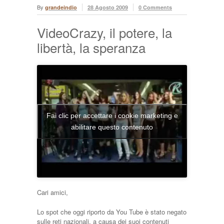
By
grandeindio
28 Agosto 2009
0 Comments
VideoCrazy, il potere, la
libertà, la speranza
Fai clic per accettare i cookie marketing e
abilitare questo contenuto
Cari amici,
Lo spot che oggi riporto da You Tube è stato negato
sulle reti nazionali, a causa dei suoi contenuti