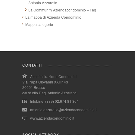
Antonio Azzaretto
La Community Aziendacondominio – Faq
La mappa di Azienda Condominio
Mappa categorie
CONTATTI
Amministrazione Condomini
Via Papa Giovanni XXIII° 43
20091 Bresso
c/o studio Rag. Antonio Azzaretto
InfoLine: (+39) 02.674.81.304
antonio.azzaretto@aziendacondominio.it
www.aziendacondominio.it