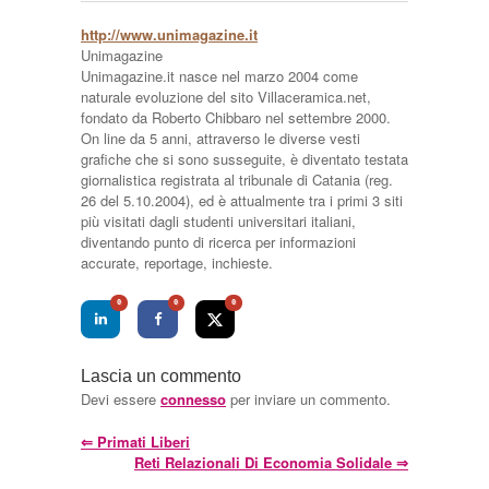
http://www.unimagazine.it
Unimagazine
Unimagazine.it nasce nel marzo 2004 come
naturale evoluzione del sito Villaceramica.net,
fondato da Roberto Chibbaro nel settembre 2000.
On line da 5 anni, attraverso le diverse vesti
grafiche che si sono susseguite, è diventato testata
giornalistica registrata al tribunale di Catania (reg.
26 del 5.10.2004), ed è attualmente tra i primi 3 siti
più visitati dagli studenti universitari italiani,
diventando punto di ricerca per informazioni
accurate, reportage, inchieste.
0
0
0
Lascia un commento
Devi essere
connesso
per inviare un commento.
⇐
Primati Liberi
Reti Relazionali Di Economia Solidale
⇒