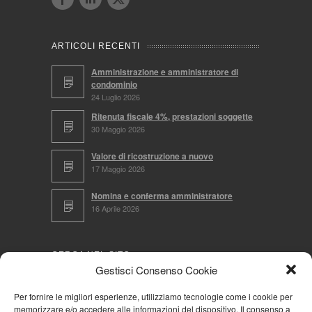
ARTICOLI RECENTI
Amministrazione e amministratore di
condominio
24 Luglio 2026
Ritenuta fiscale 4%, prestazioni soggette
30 Maggio 2026
Valore di ricostruzione a nuovo
17 Maggio 2026
Nomina e conferma amministratore
16 Aprile 2026
CERCA NEL SITO
Gestisci Consenso Cookie
Per fornire le migliori esperienze, utilizziamo tecnologie come i cookie per
memorizzare e/o accedere alle informazioni del dispositivo. Il consenso a