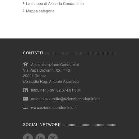
La mappa di Azienda Condominio
Mappa categorie
CONTATTI
Amministrazione Condomini
Via Papa Giovanni XXIII° 43
20091 Bresso
c/o studio Rag. Antonio Azzaretto
InfoLine: (+39) 02.674.81.304
antonio.azzaretto@aziendacondominio.it
www.aziendacondominio.it
SOCIAL NETWORK